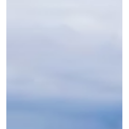
đang theo dõi sát sao tiến độ vì những tác động lớn mà công
trình có thể mang lại trong tương lai. Đường vượt biển Cần