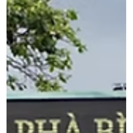
vietmangrovegroup
27 thg 6
9 phút đọc
Góc nhìn đầu tư và tiềm năng bất
động sản Cần Giờ
Thị trường bất động sản phía Nam đang ghi nhận dòng vốn dịch
chuyển về các vùng ven, nơi có dư địa phát triển và nền giá chưa
bị đẩy lên quá cao. Trong bối cảnh đó, Cần Giờ từ một xã ven
biển biệt lập của TP.HCM đang thu hút sự chú ý lớn từ các nhà
đầu tư nhờ loạt thông tin về quy hoạch hạ tầng quy mô lớn. Việc
thấu hiểu các dòng dữ liệu kinh tế và quy hoạch sẽ giúp người
mua đánh giá chính xác tiềm năng bất động sản Cần Giờ trước
khi xuống tiền. Tổng quan bối cảnh thị trường