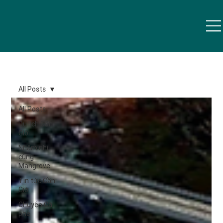
All Posts
All Posts
Du lịch Cần
Giờ
Nhâm nhi
cùng
Mangrove
Tin tức Cần
Giờ
Chuyện Cà
phê