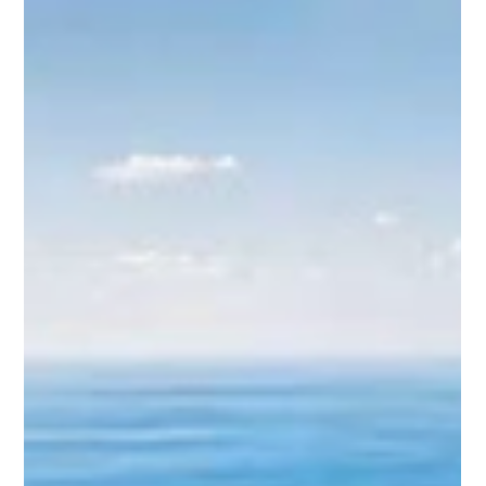
quan trọng sau khi kết nối liên vùng
Cao tốc Bến Lức - Long Thành ảnh hưởng gì đến Cần Giờ? Đây là
câu hỏi được nhiều người quan tâm khi hàng loạt dự án hạ tầng
trọng điểm đang từng bước thay đổi diện mạo huyện biển duy
nhất của TP.HCM. Trong bài viết dưới đây, hãy cùng Mangrove
khám phá những tác động nổi bật mà tuyến cao tốc này mang
lại cho Cần Giờ, từ giao thông, du lịch đến kinh tế và tiềm năng
phát triển trong tương lai.