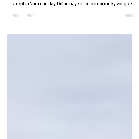
Lona Nguyen
29 thg 6
9 phút đọc
Đường vượt biển Cần Giờ - Vũng
Tàu khởi công: Hé lộ tiến độ mới
nhất và quy mô siêu dự án 93.000
tỷ
Đường vượt biển Cần Giờ - Vũng Tàu khởi công hiện đang là một
trong những chủ đề hạ tầng được quan tâm mạnh mẽ tại khu
vực phía Nam gần đây. Dự án này không chỉ gợi mở kỳ vọng về
một tuyến giao thông hoàn toàn mới mà còn được xem là bước
đi chiến lược trong việc tăng cường kết nối giữa TP.HCM và Bà
Rịa - Vũng Tàu. Đồng thời, nhiều nhà đầu tư và người dân cũng