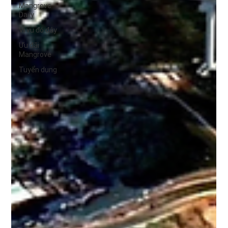
Mangrove
Daily
Vi vu đó đây
Ưu đãi
Mangrove
Tuyển dụng