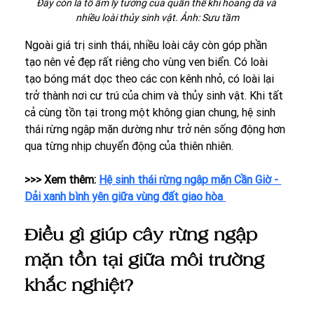
Đây còn là tổ ấm lý tưởng của quần thể khỉ hoang dã và 
nhiều loài thủy sinh vật. Ảnh: Sưu tầm
Ngoài giá trị sinh thái, nhiều loài cây còn góp phần 
tạo nên vẻ đẹp rất riêng cho vùng ven biển. Có loài 
tạo bóng mát dọc theo các con kênh nhỏ, có loài lại 
trở thành nơi cư trú của chim và thủy sinh vật. Khi tất 
cả cùng tồn tại trong một không gian chung, hệ sinh 
thái rừng ngập mặn dường như trở nên sống động hơn 
qua từng nhịp chuyển động của thiên nhiên.
>>> Xem thêm: 
Hệ sinh thái rừng ngập mặn Cần Giờ - 
Dải xanh bình yên giữa vùng đất giao hòa 
Điều gì giúp cây rừng ngập 
mặn tồn tại giữa môi trường 
khắc nghiệt?