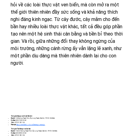
hỏi về các loài thực vật ven biển, mà còn mở ra một 
thế giới thiên nhiên đầy sức sống và khả năng thích 
nghi đáng kinh ngạc. Từ cây đước, cây mắm cho đến 
bần hay nhiều loài thực vật khác, tất cả đều góp phần 
tạo nên một hệ sinh thái cân bằng và bền bỉ theo thời 
gian. Và rồi, giữa những đổi thay không ngừng của 
môi trường, những cánh rừng ấy vẫn lặng lẽ xanh, như 
một phần dịu dàng mà thiên nhiên dành lại cho con 
người.
Thông tin Mangrove Hotel Cần Giờ:
Địa chỉ:
146 Đường Thạnh Thới, Ấp Long Thạnh, Cần Giờ, TP. Hồ Chí Minh.
Hotline:
028.7303.3363
Zalo:
0789 198 146
Fanpage:
https://www.facebook.com/themangrovecangio
Thông tin The Mangrove Garden:
Địa chỉ:
146/22 Đường Thạnh Thới, Ấp Long Thạnh, Cần Giờ, TP. Hồ Chí Minh.
Hotline:
028.8883.3363
Zalo:
0789 198 146