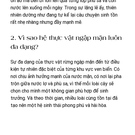
ồn ào mà bền bỉ lớn lên qua từng lớp phù sa và con 
nước lên xuống mỗi ngày. Trong sự lặng lẽ ấy, thiên 
nhiên dường như đang tự kể lại câu chuyện sinh tồn 
rất nhẹ nhàng nhưng đầy mạnh mẽ.
2. Vì sao hệ thực vật ngập mặn luôn 
đa dạng?
Sự đa dạng của thực vật rừng ngập mặn đến từ điều 
kiện tự nhiên đặc biệt của từng khu vực ven biển. Có 
nơi chịu ảnh hưởng mạnh của nước mặn, có nơi lại pha 
trộn giữa nước lợ và phù sa, vì thế mỗi loài cây sẽ 
chọn cho mình một không gian phù hợp để sinh 
trưởng. Và theo thời gian, nhiều loài cùng tồn tại đã 
tạo nên một hệ sinh thái phong phú và hài hòa.