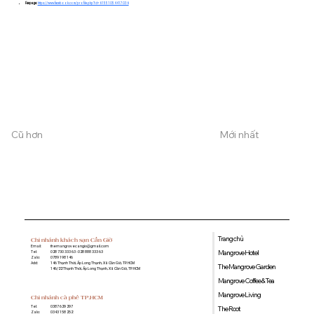
Fanpage:
https://www.facebook.com/profile.php?id=61551054417036
Cũ hơn
Mới nhất
Trang chủ
Chi nhánh khách sạn Cần Giờ
Email:
themangrovecangio@gmail.com
Mangrove Hotel
Tel:
028 730 333 63 - 028 888 333 63
Zalo:
0789 198 146
Add:
146 Thạnh Thới, Ấp Long Thạnh, Xã Cần Giờ, TP. HCM
The Mangrove Garden
146/22 Thạnh Thới, Ấp Long Thạnh, Xã Cần Giờ, TP. HCM
Mangrove Coffee & Tea
Mangrove Living
Chi nhánh cà phê TP.HCM
0387 629 297
Tel:
The Root
0343 158 252
Zalo: