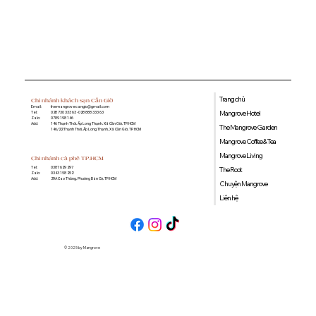
Cần Giờ ăn sáng ở đâu? Gợi ý địa
điểm thưởng thức món ngon tại
Mangrove Hotel
Trang chủ
Chi nhánh khách sạn Cần Giờ
Email:
themangrovecangio@gmail.com
Mangrove Hotel
Tel:
028 730 333 63 - 028 888 333 63
Zalo:
0789 198 146
Add:
146 Thạnh Thới, Ấp Long Thạnh, Xã Cần Giờ, TP. HCM
The Mangrove Garden
146/22 Thạnh Thới, Ấp Long Thạnh, Xã Cần Giờ, TP. HCM
Mangrove Coffee & Tea
Mangrove Living
Chi nhánh cà phê TP.HCM
0387 629 297
Tel:
The Root
0343 158 252
Zalo:
29A Cao Thắng, Phường Bàn Cờ, TP. HCM
Add:
Chuyện Mangrove
Liên hệ
© 2025 by Mangrove