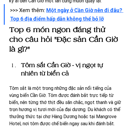
kỳ ai đến Cần Giờ một lần cũng muốn quay lại.
>>> Xem thêm: 
Một ngày ở Cần Giờ nên đi đâu? 
Top 6 địa điểm hấp dẫn không thể bỏ lỡ
Top 6 món ngon đáng thử 
cho câu hỏi "Đặc sản Cần Giờ 
là gì?"
Tôm sắt Cần Giờ - vị ngọt tự 
nhiên từ biển cả
Tôm sắt là một trong những đặc sản nổi tiếng của 
vùng biển Cần Giờ. Tôm được đánh bắt trực tiếp từ 
biển, nên từng thớ thịt đều săn chắc, ngọt thanh và giữ 
trọn hương vị tươi mới của đại dương. Du khách có thể 
thưởng thức tại chợ Hàng Dương hoặc tại Mangrove 
Hotel, nơi tôm được chế biến ngay sau khi đánh bắt. 