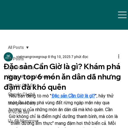
All Posts
vietmangrovegroup
8 thg 10, 2025
7 phút đọc
All Posts
Đặc sản Cần Giờ là gì? Khám phá
Du lịch Cần Giờ
ngay top 6 món ăn dân dã nhưng
Nhâm nhi cùng Mangrove
đậm đà khó quên
Tin tức Cần Giờ
Chuyện Cà phê
Nếu bạn đang tò mò "
Đặc sản Cần Giờ là gì?
", hãy thử 
một lần khám phá vùng đất rừng ngập mặn này qua 
Mangrove Daily
hương vị của những món ăn dân dã mà khó quên. Cần 
Vi vu đó đây
Giờ không chỉ là điểm nghỉ dưỡng thanh bình, mà còn là 
Ưu đãi Mangrove
"thiên đường ẩm thực" mang đậm hơi thở biển cả. Mỗi 