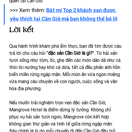
quên tại Cần Giờ.
>>> Xem thêm: 
Bật mí Top 2 khách sạn được 
yêu thích tại Cần Giờ mà bạn không thể bỏ lỡ
Lời kết
Qua hành trình khám phá ẩm thực, bạn đã tìm được câu 
trả lời cho câu hỏi "
đặc sản Cần Giờ là gì?
". Từ hải sản 
tươi sống như tôm, ốc, ghẹ đến các món dân dã như cá 
thòi lòi nướng hay khô cá dứa, tất cả đều phản ánh hồn 
biển miền rừng ngập mặn. Mỗi món ăn vừa ngon miệng 
vừa mang câu chuyện về con người, cuộc sống và văn 
hóa địa phương.
Nếu muốn trải nghiệm trọn vẹn đặc sản Cần Giờ, 
Mangrove Hotel là điểm dừng lý tưởng. Không chỉ 
phục vụ hải sản tươi ngon, Mangrove còn kết hợp 
không gian thư giãn và tinh tế giữa rừng ngập mặn. 
Đây chính là lý do mỗi chuyến đi đến Cần Giờ đều trở 