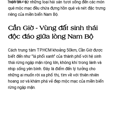
Tuyển dụng
món ăn - từ những loại hải sản tươi sống đến các món 
quê mộc mạc đều chứa đựng hồn quê và nét đặc trưng 
riêng của miền biển Nam Bộ. 
Cần Giờ - Vùng đất sinh thái 
độc đáo giữa lòng Nam Bộ
Cách trung tâm TP.HCM khoảng 50km, Cần Giờ được 
biết đến như "lá phổi xanh" của thành phố với hệ sinh 
thái rừng ngập mặn rộng lớn, không khí trong lành và 
nhịp sống yên bình. Đây là điểm đến lý tưởng cho 
những ai muốn rời xa phố thị, tìm về với thiên nhiên 
hoang sơ và khám phá vẻ đẹp mộc mạc của miền biển 
rừng ngập mặn. 