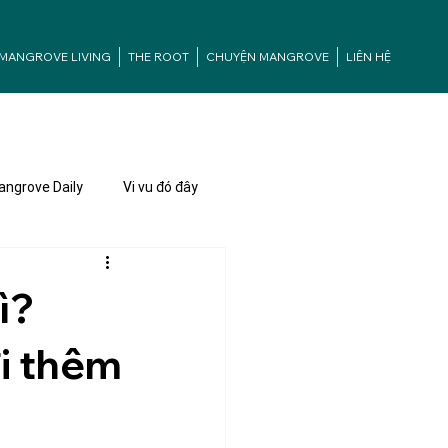
MANGROVE LIVING
THE ROOT
CHUYỆN MANGROVE
LIÊN HỆ
ngrove Daily
Vi vu đó đây
ì?
i thêm