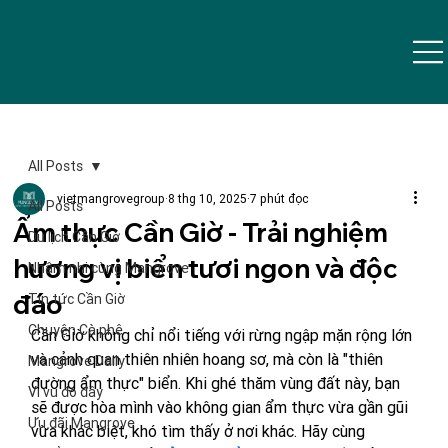
All Posts
vietmangrovegroup
8 thg 10, 2025
7 phút đọc
All Posts
Ẩm thực Cần Giờ - Trải nghiệm
Du lịch Cần Giờ
hương vị biển tươi ngon và độc
Nhâm nhi cùng Mangrove
đáo
Tin tức Cần Giờ
Chuyện Cà phê
Cần Giờ không chỉ nổi tiếng với rừng ngập mặn rộng lớn 
và cảnh quan thiên nhiên hoang sơ, mà còn là "thiên 
Mangrove Daily
đường ẩm thực" biển. Khi ghé thăm vùng đất này, bạn 
Vi vu đó đây
sẽ được hòa mình vào không gian ẩm thực vừa gần gũi 
Ưu đãi Mangrove
vừa khác biệt, khó tìm thấy ở nơi khác. Hãy cùng 