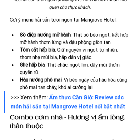
quen cho thực khách.
Gợi ý menu hải sản tươi ngon tại Mangrove Hotel:
Sò điệp nướng mỡ hành
: Thịt sò béo ngọt, kết hợp 
mỡ hành thơm lừng và đậu phộng giòn tan.
Tôm sắt hấp bia
: Giữ nguyên vị ngọt tự nhiên, 
thơm nhẹ mùi bia, hấp dẫn vị giác.
Ghẹ hấp bia
: Thịt chắc, ngọt lịm, dậy mùi thơm 
quyến rũ.
Hàu nướng phô mai
: Vị béo ngậy của hàu hòa cùng 
phô mai tan chảy, khó ai cưỡng lại.
>>> Xem thêm: 
Ẩm thực Cần Giờ: Review các 
món hải sản tại Mangrove Hotel nổi bật nhất
Combo cơm nhà - Hương vị ấm lòng, 
thân thuộc