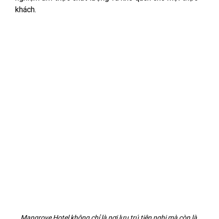
khách. 
Mangrove Hotel không chỉ là nơi lưu trú tiện nghi mà còn là 