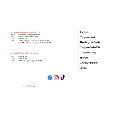
Cần Giờ ăn sáng ở đâu? Gợi ý địa
điểm thưởng thức món ngon tại
Mangrove Hotel
Trang chủ
Chi nhánh khách sạn Cần Giờ
Email:
themangrovecangio@gmail.com
Mangrove Hotel
Tel:
028 730 333 63 - 028 888 333 63
Zalo:
0789 198 146
Add:
146 Thạnh Thới, Ấp Long Thạnh, Xã Cần Giờ, TP. HCM
The Mangrove Garden
146/22 Thạnh Thới, Ấp Long Thạnh, Xã Cần Giờ, TP. HCM
Mangrove Coffee & Tea
Mangrove Living
Chi nhánh cà phê TP.HCM
0387 629 297
Tel:
The Root
0343 158 252
Zalo:
29A Cao Thắng, Phường Bàn Cờ, TP. HCM
Add:
Chuyện Mangrove
Liên hệ
© 2025 by Mangrove