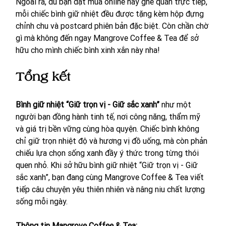
Ngoài ra, dù bạn đặt mua online hay ghé quán trực tiếp, 
mỗi chiếc bình giữ nhiệt đều được tặng kèm hộp đựng 
chỉnh chu và postcard phiên bản đặc biệt. Còn chần chờ 
gì mà không đến ngay Mangrove Coffee & Tea để sở 
hữu cho mình chiếc bình xinh xắn này nha! 
Tổng kết
Bình giữ nhiệt “Giữ trọn vị - Giữ sắc xanh”
 như một 
người bạn đồng hành tinh tế, nơi công năng, thẩm mỹ 
và giá trị bền vững cùng hòa quyện. Chiếc bình không 
chỉ giữ trọn nhiệt độ và hương vị đồ uống, mà còn phản 
chiếu lựa chọn sống xanh đầy ý thức trong từng thói 
quen nhỏ. Khi sở hữu bình giữ nhiệt “Giữ trọn vị - Giữ 
sắc xanh”, bạn đang cùng Mangrove Coffee & Tea viết 
tiếp câu chuyện yêu thiên nhiên và nâng niu chất lượng 
sống mỗi ngày.
Thông tin Mangrove Coffee & Tea: