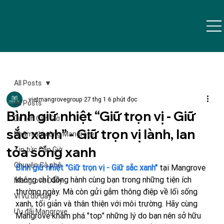
All Posts
vietmangrovegroup
27 thg 1
6 phút đọc
All Posts
Bình giữ nhiệt “Giữ trọn vị - Giữ
Du lịch Cần Giờ
sắc xanh” - Giữ trọn vị lành, lan
Nhâm nhi cùng Mangrove
tỏa sống xanh
Tin tức Cần Giờ
Chuyện Cà phê
Bình giữ nhiệt "Giữ trọn vị - Giữ sắc xanh"
 tại Mangrove 
không chỉ đồng hành cùng bạn trong những tiện ích 
Mangrove Daily
thường ngày. Mà còn gửi gắm thông điệp về lối sống 
Vi vu đó đây
xanh, tối giản và thân thiện với môi trường
. Hãy cùng 
Ưu đãi Mangrove
Mangrove khám phá "top" những lý do bạn nên sở hữu 