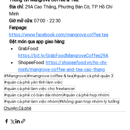
Địa chỉ: 
29A Cao Thắng, Phường Bàn Cờ, TP. Hồ Chí 
Minh
Giờ mở cửa: 
07:00 - 22:30
Fanpage: 
https://www.facebook.com/mangrove.coffee.tea
Đặt món qua app giao hàng:
GrabFood: 
https://bit.ly/GrabFoodMangroveCoffee29A
ShopeeFood: 
https://shopeefood.vn/ho-chi-
minh/mangrove-coffee-and-tea-cao-thang
#Mangrove
#mangrove coffee & tea
#quán cà phê quận 3
#quán cà phê yên tĩnh làm việc
#quán cà phê làm việc cho freelancer
#quán cà phê có bàn dài nhóm
#quán cà phê họp nhóm
#quán cà phê làm việc nhóm
#không gian họp nhóm lý tưởng
Chuyện Cà phê