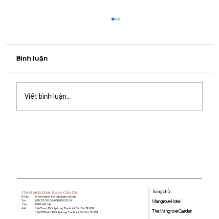
Bình luận
Viết bình luận...
Quán cà phê học bài gần đây: Gợi ý
không gian yên tĩnh, nhiều tiện ích tại
Mangrove Coffee & Tea
Trang chủ
Chi nhánh khách sạn Cần Giờ
Email:
themangrovecangio@gmail.com
Mangrove Hotel
Tel:
028 730 333 63 - 028 888 333 63
Zalo:
0789 198 146
Add:
146 Thạnh Thới, Ấp Long Thạnh, Xã Cần Giờ, TP. HCM
The Mangrove Garden
146/22 Thạnh Thới, Ấp Long Thạnh, Xã Cần Giờ, TP. HCM