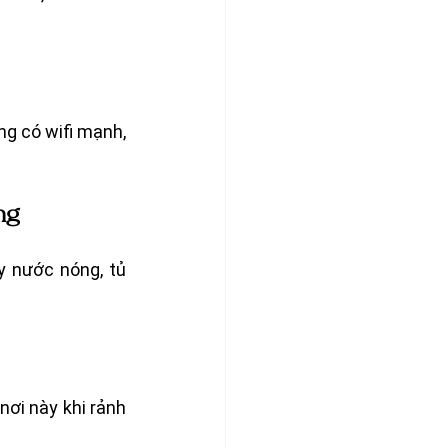
g có wifi mạnh, 
ng
 nước nóng, tủ 
ơi này khi rảnh 