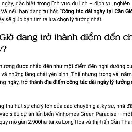
ngày, đặc biệt trong lĩnh vực du lịch – dịch vụ, nghiên
 Và nếu bạn đang tự hỏi: 
“Công tác dài ngày tại Cần Giờ 
 này sẽ giúp bạn tìm ra lựa chọn lý tưởng nhất.
 Giờ đang trở thành điểm đến c
y?
thường được nhắc đến như một điểm đến nghỉ dưỡng cuối
và những làng chài yên bình. Thế nhưng trong vài năm t
ng ngày, trở thành 
địa điểm công tác dài ngày lý tưởng
 
ng thu hút sự chú ý lớn của các chuyên gia, kỹ sư, nhà đầ
 vào siêu dự án lấn biển Vinhomes Green Paradise – một 
quy mô gần 2.900ha tại xã Long Hòa và thị trấn Cần Thạ