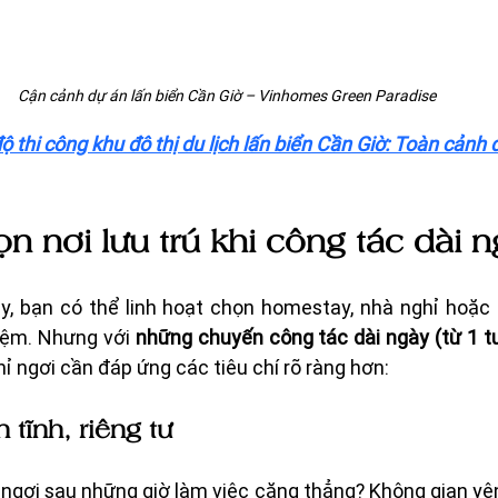
Cận cảnh dự án lấn biển Cần Giờ – Vinhomes Green Paradise
ộ thi công khu đô thị du lịch lấn biển Cần Giờ: Toàn cảnh 
ọn nơi lưu trú khi công tác dài 
ày, bạn có thể linh hoạt chọn homestay, nhà nghỉ hoặc 
iệm. Nhưng với 
những chuyến công tác dài ngày (từ 1 t
ghỉ ngơi cần đáp ứng các tiêu chí rõ ràng hơn:
 tĩnh, riêng tư
ngơi sau những giờ làm việc căng thẳng? Không gian yên tĩ