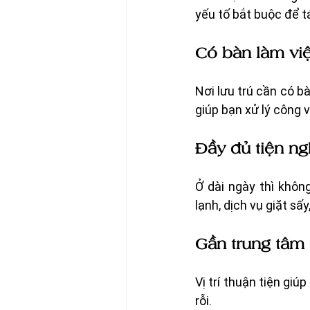
yếu tố bắt buộc để t
Có bàn làm vi
Nơi lưu trú cần có b
giúp bạn xử lý công 
Đầy đủ tiện ng
Ở dài ngày thì khôn
lạnh, dịch vụ giặt sấy,
Gần trung tâm 
Vị trí thuận tiện gi
rỗi.