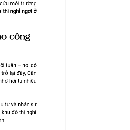
 cứu môi trường 
thì nghỉ ngơi ở 
ho công 
 tuần – nơi có 
rở lại đây, Cần 
nhờ hội tụ nhiều 
u tư và nhân sự 
khu đô thị nghỉ 
nh.