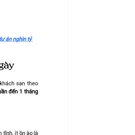
dự án nghìn tỷ 
ngày
khách sạn theo 
uần đến 1 tháng 
nh, ít ồn ào là 