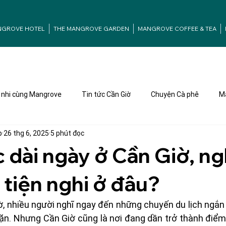
NGROVE HOTEL
THE MANGROVE GARDEN
MANGROVE COFFEE & TEA
nhi cùng Mangrove
Tin tức Cần Giờ
Chuyện Cà phê
Ma
p
26 thg 6, 2025
5 phút đọc
 dài ngày ở Cần Giờ, ng
, tiện nghi ở đâu?
ờ, nhiều người nghĩ ngay đến những chuyến du lịch ngắn
ặn. Nhưng Cần Giờ cũng là nơi đang dần trở thành điểm