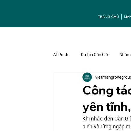
TRANG CHỦ
MA
All Posts
Du lịch Cần Giờ
Nhâm 
vietmangrovegrou
Ưu đãi Mangrove
Tuyển dụng
Công tác
yên tĩnh
Khi nhắc đến Cần Gi
biển và rừng ngập m