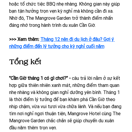
hoặc tổ chức tiệc BBQ nhẹ nhàng. Không gian này giúp 
bạn tận hưởng trọn vẹn kỳ nghỉ mà không cần đi xa. 
Nhờ đó, The Mangrove Garden trở thành điểm nhấn 
đáng nhớ trong hành trình du xuân Cần Giờ.
>>> Xem thêm: 
Tháng 12 nên đi du lịch ở đâu? Gợi ý 
những điểm đến lý tưởng cho kỳ nghỉ cuối năm
Tổng kết
"Cần Giờ tháng 1 có gì chơi?" -
 câu trả lời nằm ở sự kết 
hợp giữa thiên nhiên xanh mát, những điểm tham quan 
nhẹ nhàng và không gian nghỉ dưỡng yên bình. Tháng 1 
là thời điểm lý tưởng để bạn khám phá Cần Giờ theo 
nhịp chậm, vừa vui tươi vừa chữa lành. Và nếu bạn đang 
tìm nơi nghỉ ngơi thuận tiện, Mangrove Hotel cùng The 
Mangrove Garden chắc chắn sẽ giúp chuyến du xuân 
đầu năm thêm trọn vẹn.