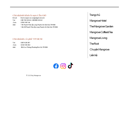
Trang chủ
Chi nhánh khách sạn Cần Giờ
Email:
themangrovecangio@gmail.com
Mangrove Hotel
Tel:
028 730 333 63 - 028 888 333 63
Zalo:
0789 198 146
Add:
146 Thạnh Thới, Ấp Long Thạnh, Xã Cần Giờ, TP. HCM
The Mangrove Garden
146/22 Thạnh Thới, Ấp Long Thạnh, Xã Cần Giờ, TP. HCM
Mangrove Coffee & Tea
Mangrove Living
Chi nhánh cà phê TP.HCM
0387 629 297
Tel:
The Root
0343 158 252
Zalo:
29A Cao Thắng, Phường Bàn Cờ, TP. HCM
Add:
Chuyện Mangrove
Liên hệ
© 2025 by Mangrove