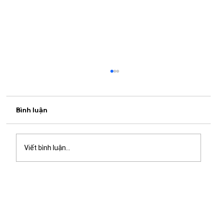
Bình luận
Viết bình luận...
Khách sạn Mangrove Cần Giờ - Điểm
dừng chân lý tưởng cho chuyến du lịch
và công tác