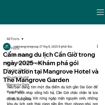
All Posts
vietmangrovegroup
27 thg 8, 2025
8 phút đọc
All Posts
Cẩm nang du lịch Cần Giờ trong
Du lịch Cần Giờ
ngày 2025 - Khám phá gói
Nhâm nhi cùng Mangrove
Daycation tại Mangrove Hotel và
Tin tức Cần Giờ
Chuyện Cà phê
The Mangrove Garden
Mangrove Daily
Nếu bạn đang tìm một địa điểm du lịch gần Sài Gòn để 
Vi vu đó đây
“trốn” khỏi nhịp sống hối hả, Cần Giờ chắc chắn là lựa 
chọn lý tưởng. Với rừng ngập mặn nguyên sinh, những 
Ưu đãi Mangrove
khu du lịch sinh thái cùng nền ẩm thực phong phú, nơi 