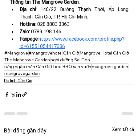
Thông tin The Mangrove Garden:
Địa chỉ
: 146/22 Đường Thạnh Thới, Ấp Long 
Thạnh, Cần Giờ, TP. Hồ Chí Minh.
Hotline
: 
028.8883.3363
Zalo: 
0789 198 146
Fanpage
:
https://www.facebook.com/profile.php?
id=61551054417036
#Mangrove
#mangrovehotel
Cần Giờ
Mangrove Hotel Cần Giờ
The Mangrove Garden
nghỉ dưỡng Sài Gòn
rừng ngập mặn Cần Giờ
Tiệc BBQ sân vườn
mangrove garden
mangrovegarden
Du lịch Cần Giờ
Xem tất cả
Bài đăng gần đây