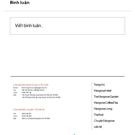
Bình luận
Viết bình luận...
Khách sạn gần dự án lấn biển Cần Giờ:
Gợi ý lưu trú thuận tiện tại Mangrove
Hotel & The Mangrove Garden
Trang chủ
Chi nhánh khách sạn Cần Giờ
Email:
themangrovecangio@gmail.com
Mangrove Hotel
Tel:
028 730 333 63 - 028 888 333 63
Zalo:
0789 198 146
Add:
146 Thạnh Thới, Ấp Long Thạnh, Xã Cần Giờ, TP. HCM
The Mangrove Garden
146/22 Thạnh Thới, Ấp Long Thạnh, Xã Cần Giờ, TP. HCM
Mangrove Coffee & Tea
Mangrove Living
Chi nhánh cà phê TP.HCM
0387 629 297
Tel:
The Root
0343 158 252
Zalo:
29A Cao Thắng, Phường Bàn Cờ, TP. HCM
Add:
Chuyện Mangrove
Liên hệ