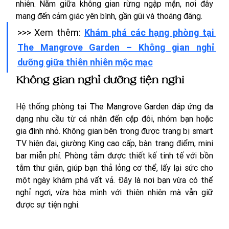
nhiên. Nằm giữa không gian rừng ngập mặn, nơi đây 
mang đến cảm giác yên bình, gần gũi và thoáng đãng. 
>>> Xem thêm: 
Khám phá các hạng phòng tại 
The Mangrove Garden – Không gian nghỉ 
dưỡng giữa thiên nhiên mộc mạc
Không gian nghỉ dưỡng tiện nghi
Hệ thống phòng tại The Mangrove Garden đáp ứng đa 
dạng nhu cầu từ cá nhân đến cặp đôi, nhóm bạn hoặc 
gia đình nhỏ. 
Không gian bên trong được trang bị smart 
TV hiện đại, giường King cao cấp, bàn trang điểm, mini 
bar miễn phí. Phòng tắm được thiết kế tinh tế với bồn 
tắm thư giãn, giúp bạn thả lỏng cơ thể, lấy lại sức cho 
một ngày khám phá vất vả. Đây là nơi bạn vừa có thể 
nghỉ ngơi, vừa hòa mình với thiên nhiên mà vẫn giữ 
được sự tiện nghi.