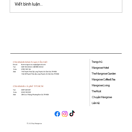
Viết bình luận...
Giá bán dự án Vinhomes Green
Paradise: Bảng giá tham khảo và tiềm
năng đầu tư 2026
Trang chủ
Chi nhánh khách sạn Cần Giờ
Email:
themangrovecangio@gmail.com
Mangrove Hotel
Tel:
028 730 333 63 - 028 888 333 63
Zalo:
0789 198 146
Add:
146 Thạnh Thới, Ấp Long Thạnh, Xã Cần Giờ, TP. HCM
The Mangrove Garden
146/22 Thạnh Thới, Ấp Long Thạnh, Xã Cần Giờ, TP. HCM
Mangrove Coffee & Tea
Mangrove Living
Chi nhánh cà phê TP.HCM
0387 629 297
Tel:
The Root
0343 158 252
Zalo:
29A Cao Thắng, Phường Bàn Cờ, TP. HCM
Add:
Chuyện Mangrove
Liên hệ
© 2025 by Mangrove