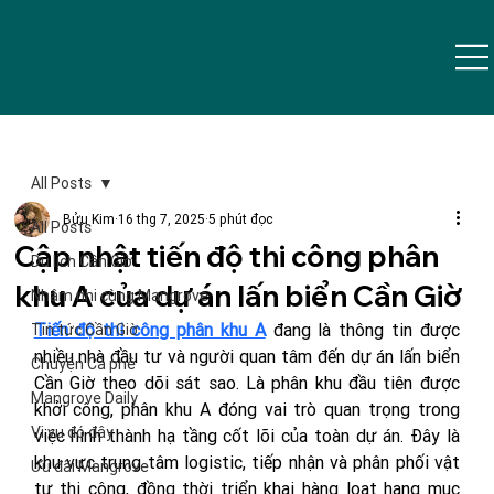
All Posts
Bửu Kim
16 thg 7, 2025
5 phút đọc
All Posts
Cập nhật tiến độ thi công phân
Du lịch Cần Giờ
khu A của dự án lấn biển Cần Giờ
Nhâm nhi cùng Mangrove
Tiến độ thi công phân khu A
 đang là thông tin được 
Tin tức Cần Giờ
nhiều nhà đầu tư và người quan tâm đến dự án lấn biển 
Chuyện Cà phê
Cần Giờ theo dõi sát sao. Là phân khu đầu tiên được 
Mangrove Daily
khởi công, phân khu A đóng vai trò quan trọng trong 
Vi vu đó đây
việc hình thành hạ tầng cốt lõi của toàn dự án. Đây là 
khu vực trung tâm logistic, tiếp nhận và phân phối vật 
Ưu đãi Mangrove
tư thi công, đồng thời triển khai hàng loạt hạng mục 