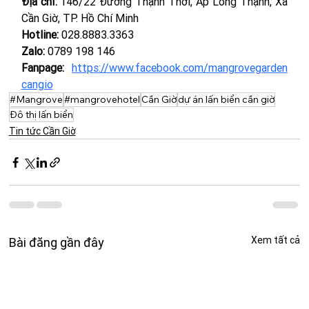
Địa chỉ:
 146/22 Đường Thạnh Thới, Ấp Long Thạnh, Xã 
Cần Giờ, TP. Hồ Chí Minh
Hotline:
 028.8883.3363
Zalo:
 0789 198 146
Fanpage:
https://www.facebook.com/mangrovegarden
cangio
#Mangrove
#mangrovehotel
Cần Giờ
dự án lấn biển cần giờ
Đô thị lấn biển
Tin tức Cần Giờ
Xem tất cả
Bài đăng gần đây