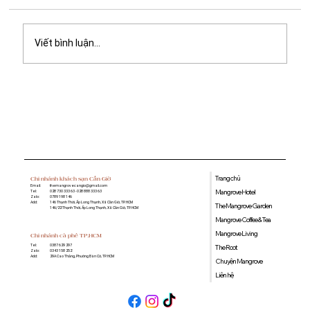
Viết bình luận...
Quán cà phê học bài gần đây: Gợi ý
không gian yên tĩnh, nhiều tiện ích tại
Mangrove Coffee & Tea
Trang chủ
Chi nhánh khách sạn Cần Giờ
Email:
themangrovecangio@gmail.com
Mangrove Hotel
Tel:
028 730 333 63 - 028 888 333 63
Zalo:
0789 198 146
Add:
146 Thạnh Thới, Ấp Long Thạnh, Xã Cần Giờ, TP. HCM
The Mangrove Garden
146/22 Thạnh Thới, Ấp Long Thạnh, Xã Cần Giờ, TP. HCM
Mangrove Coffee & Tea
Mangrove Living
Chi nhánh cà phê TP.HCM
0387 629 297
Tel:
The Root
0343 158 252
Zalo:
29A Cao Thắng, Phường Bàn Cờ, TP. HCM
Add:
Chuyện Mangrove
Liên hệ