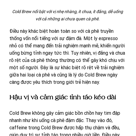
Cold Brew nổi bật với vị nhẹ nhàng, ít chua, ít đắng, dễ uống 
với cả những ai chưa quen cà phê. 
Điều này khác biệt hoàn toàn so với cà phê truyền 
thống vốn nổi tiếng với sự đậm đà. Một ly espresso 
nhỏ có thể mang đến trải nghiệm mạnh mẽ, khiến người 
uống bừng tỉnh ngay tức thì. Tuy nhiên, vị đắng và chua 
rõ rệt của cà phê thông thường có thể gây khó chịu với 
một số người. Đây là sự khác biệt rõ rệt về trải nghiệm 
giữa hai loại cà phê và cũng là lý do Cold Brew ngày 
càng được yêu thích trong giới trẻ hiện nay.
Hậu vị và cảm giác tỉnh táo kéo dài
Cold Brew không gây cảm giác bồn chồn hay tim đập 
nhanh như khi uống cà phê đậm đặc. Thay vào đó, 
caffeine trong Cold Brew được hấp thụ chậm và đều, 
giúp duy trì sự tỉnh táo trong nhiều giờ liền. Điều này 