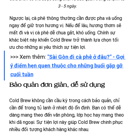
3 - 5 ngày.
Ngược lại, cà phê thông thường cần được pha và uống 
ngay để giữ trọn hương vị. Nếu để lâu, hương thơm sẽ 
mất đi và vị cà phê dễ chua gắt, khó uống. Chính sự 
khác biệt này khiến Cold Brew trở thành lựa chọn tối 
ưu cho những ai yêu thích sự tiện lợi.
>>> Xem thêm: 
"Sài Gòn đi cà phê ở đâu?" - Gợi 
ý điểm hẹn quen thuộc cho những buổi gặp gỡ 
cuối tuần
Bảo quản đơn giản, dễ sử dụng
Cold Brew không cần cầu kỳ trong cách bảo quản, chỉ 
cần để trong tủ lạnh ở nhiệt độ ổn định. Bạn có thể dễ 
dàng mang theo đến văn phòng, lớp học hay mang theo 
khi dã ngoại. Sự tiện lợi này giúp Cold Brew chinh phục 
nhiều đối tượng khách hàng khác nhau.