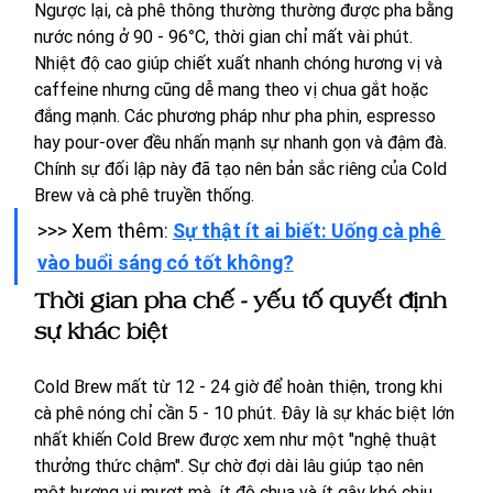
Ngược lại, cà phê thông thường thường được pha bằng 
nước nóng ở 90 - 96°C, thời gian chỉ mất vài phút. 
Nhiệt độ cao giúp chiết xuất nhanh chóng hương vị và 
caffeine nhưng cũng dễ mang theo vị chua gắt hoặc 
đắng mạnh. Các phương pháp như pha phin, espresso 
hay pour-over đều nhấn mạnh sự nhanh gọn và đậm đà. 
Chính sự đối lập này đã tạo nên bản sắc riêng của Cold 
Brew và cà phê truyền thống.
>>> Xem thêm: 
Sự thật ít ai biết: Uống cà phê 
vào buổi sáng có tốt không?
Thời gian pha chế - yếu tố quyết định 
sự khác biệt
Cold Brew mất từ 12 - 24 giờ để hoàn thiện, trong khi 
cà phê nóng chỉ cần 5 - 10 phút. Đây là sự khác biệt lớn 
nhất khiến Cold Brew được xem như một "nghệ thuật 
thưởng thức chậm". Sự chờ đợi dài lâu giúp tạo nên 
một hương vị mượt mà, ít độ chua và ít gây khó chịu 