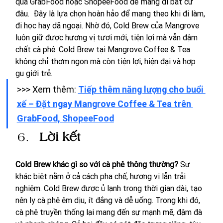
qua GrabFood hoặc ShopeeFood để mang đi bất cứ 
đâu.  Đây là lựa chọn hoàn hảo để mang theo khi đi làm, 
đi học hay dã ngoại. Nhờ đó, Cold Brew của Mangrove 
luôn giữ được hương vị tươi mới, tiện lợi mà vẫn đậm 
chất cà phê. Cold Brew tại Mangrove Coffee & Tea 
không chỉ thơm ngon mà còn tiện lợi, hiện đại và hợp 
gu giới trẻ.
>>> Xem thêm: 
Tiếp thêm năng lượng cho buổi 
xế – Đặt ngay Mangrove Coffee & Tea trên 
GrabFood, ShopeeFood
Lời kết
Cold Brew khác gì so với cà phê thông thường? 
Sự 
khác biệt nằm ở cả cách pha chế, hương vị lẫn trải 
nghiệm. Cold Brew được ủ lạnh trong thời gian dài, tạo 
nên ly cà phê êm dịu, ít đắng và dễ uống. Trong khi đó, 
cà phê truyền thống lại mang đến sự mạnh mẽ, đậm đà 