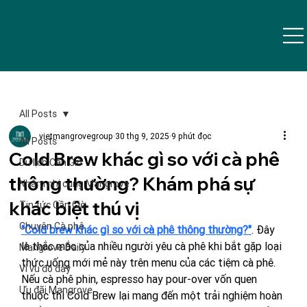
All Posts
vietmangrovegroup
30 thg 9, 2025
9 phút đọc
All Posts
Cold Brew khác gì so với cà phê
Du lịch Cần Giờ
thông thường? Khám phá sự
Nhâm nhi cùng Mangrove
khác biệt thú vị
Tin tức Cần Giờ
Chuyện Cà phê
"Cold brew khác gì so với cà phê thông thường?"
. Đây 
là thắc mắc của nhiều người yêu cà phê khi bắt gặp loại 
Mangrove Daily
thức uống mới mẻ này trên menu của các tiệm cà phê. 
Vi vu đó đây
Nếu cà phê phin, espresso hay pour-over vốn quen 
Ưu đãi Mangrove
thuộc thì Cold Brew lại mang đến một trải nghiệm hoàn 