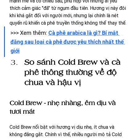
mạnh mẽ và có chiều sâu, phù hợp với những ai yêu 
thích cảm giác "đã" từ ngụm đầu tiên. Hương vị này đôi 
khi khá gắt đối với người mới, nhưng lại chính là nét 
quyến rũ khiến cà phê truyền thống không thể thay thế.
>>> Xem thêm: 
Cà phê arabica là gì? Bí mật 
đằng sau loại cà phê được yêu thích nhất thế 
giới
So sánh Cold Brew và cà 
phê thông thường về độ 
chua và hậu vị
Cold Brew - nhẹ nhàng, êm dịu và 
tươi mát
Cold Brew nổi bật với hương vị dịu nhẹ, ít chua và 
không đắng gắt. Chính vì thế, nhiều người mô tả Cold 