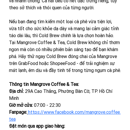
và nhanh chóng. Cả hai đều có nét đặc trưng riêng, tùy 
theo sở thích và thói quen của từng người.
Nếu bạn đang tìm kiếm một loại cà phê vừa tiện lợi, 
vừa tốt cho sức khỏe dạ dày và mang lại cảm giác tỉnh 
táo dài lâu, thì Cold Brew chính là lựa chọn hoàn hảo. 
Tại Mangrove Coffee & Tea, Cold Brew không chỉ thơm 
ngon mà còn có nhiều phiên bản sáng tạo để bạn khám 
phá. Hãy thử ngay Cold Brew đóng chai của Mangrove 
trên GrabFood hoặc ShopeeFood - để trải nghiệm sự 
mát lạnh, êm dịu và đầy tinh tế trong từng ngụm cà phê.
Thông tin Mangrove Coffee & Tea:
Địa chỉ: 
29A Cao Thắng, Phường Bàn Cờ, TP. Hồ Chí 
Minh
Giờ mở cửa:
 07:00 - 22:30
Fanpage:
https://www.facebook.com/mangrove.coffee.
tea
Đặt món qua app giao hàng: