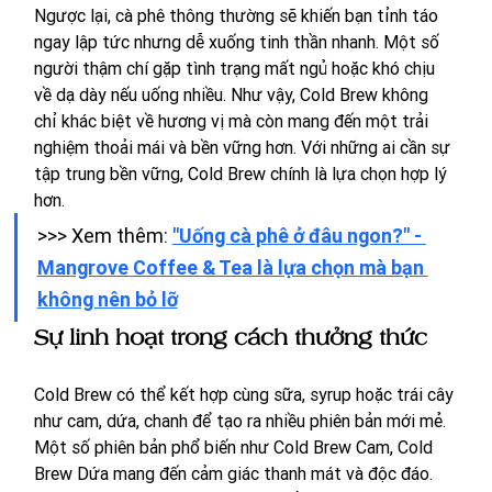
Ngược lại, cà phê thông thường sẽ khiến bạn tỉnh táo 
ngay lập tức nhưng dễ xuống tinh thần nhanh. Một số 
người thậm chí gặp tình trạng mất ngủ hoặc khó chịu 
về dạ dày nếu uống nhiều. Như vậy, Cold Brew không 
chỉ khác biệt về hương vị mà còn mang đến một trải 
nghiệm thoải mái và bền vững hơn. Với những ai cần sự 
tập trung bền vững, Cold Brew chính là lựa chọn hợp lý 
hơn.
>>> Xem thêm: 
"Uống cà phê ở đâu ngon?" - 
Mangrove Coffee & Tea là lựa chọn mà bạn 
không nên bỏ lỡ
Sự linh hoạt trong cách thưởng thức
Cold Brew có thể kết hợp cùng sữa, syrup hoặc trái cây 
như cam, dứa, chanh để tạo ra nhiều phiên bản mới mẻ. 
Một số phiên bản phổ biến như Cold Brew Cam, Cold 
Brew Dứa mang đến cảm giác thanh mát và độc đáo. 