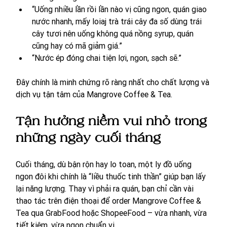
“Uống nhiều lần rồi lần nào vị cũng ngon, quán giao 
nước nhanh, mấy loiaj trà trái cây đa số dùng trái 
cây tươi nên uống không quá nồng syrup, quán 
cũng hay có mã giảm giá.”
“Nước ép đóng chai tiện lợi, ngon, sạch sẽ.”
Đây chính là minh chứng rõ ràng nhất cho chất lượng và 
dịch vụ tận tâm của Mangrove Coffee & Tea.
Tận hưởng niềm vui nhỏ trong 
những ngày cuối tháng
Cuối tháng, dù bận rộn hay lo toan, một ly đồ uống 
ngon đôi khi chính là “liều thuốc tinh thần” giúp bạn lấy 
lại năng lượng. Thay vì phải ra quán, bạn chỉ cần vài 
thao tác trên điện thoại để order Mangrove Coffee & 
Tea qua GrabFood hoặc ShopeeFood – vừa nhanh, vừa 
tiết kiệm, vừa ngon chuẩn vị.