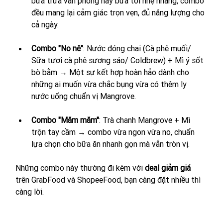
bữa trưa văn phòng hay bữa tối nhẹ nhàng, combo 
đều mang lại cảm giác trọn vẹn, đủ năng lượng cho 
cả ngày.
Combo "No nê"
: Nước đóng chai (Cà phê muối/ 
Sữa tươi cà phê sương sáo/ Coldbrew) + Mì ý sốt 
bò bằm → Một sự kết hợp hoàn hảo dành cho 
những ai muốn vừa chắc bụng vừa có thêm ly 
nước uống chuẩn vị Mangrove.
Combo "Măm măm"
: Trà chanh Mangrove + Mì 
trộn tay cầm → combo vừa ngon vừa no, chuẩn 
lựa chọn cho bữa ăn nhanh gọn mà vẫn tròn vị.
Những combo này thường đi kèm với 
deal giảm giá 
trên GrabFood và ShopeeFood, bạn càng đặt nhiều thì 
càng lời.