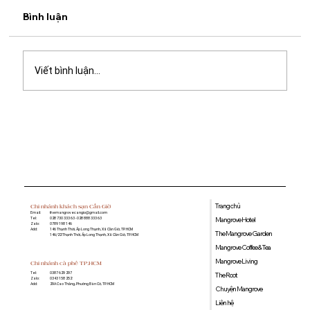
Bình luận
Viết bình luận...
Quán cà phê học bài gần đây: Gợi ý
không gian yên tĩnh, nhiều tiện ích tại
Mangrove Coffee & Tea
Trang chủ
Chi nhánh khách sạn Cần Giờ
Email:
themangrovecangio@gmail.com
Mangrove Hotel
Tel:
028 730 333 63 - 028 888 333 63
Zalo:
0789 198 146
Add:
146 Thạnh Thới, Ấp Long Thạnh, Xã Cần Giờ, TP. HCM
The Mangrove Garden
146/22 Thạnh Thới, Ấp Long Thạnh, Xã Cần Giờ, TP. HCM
Mangrove Coffee & Tea
Mangrove Living
Chi nhánh cà phê TP.HCM
0387 629 297
Tel:
The Root
0343 158 252
Zalo:
29A Cao Thắng, Phường Bàn Cờ, TP. HCM
Add:
Chuyện Mangrove
Liên hệ