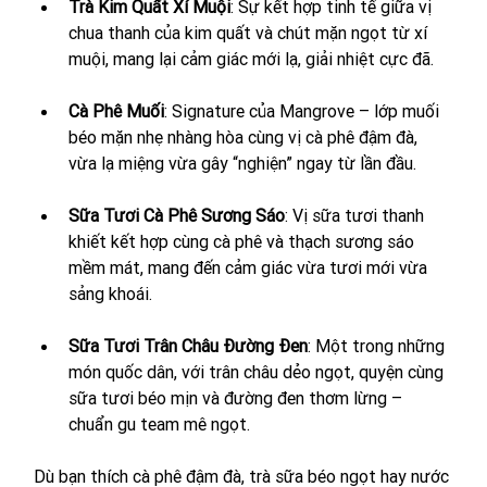
Trà Kim Quất Xí Muội
: Sự kết hợp tinh tế giữa vị 
chua thanh của kim quất và chút mặn ngọt từ xí 
muội, mang lại cảm giác mới lạ, giải nhiệt cực đã.
Cà Phê Muối
: Signature của Mangrove – lớp muối 
béo mặn nhẹ nhàng hòa cùng vị cà phê đậm đà, 
vừa lạ miệng vừa gây “nghiện” ngay từ lần đầu.
Sữa Tươi Cà Phê Sương Sáo
: Vị sữa tươi thanh 
khiết kết hợp cùng cà phê và thạch sương sáo 
mềm mát, mang đến cảm giác vừa tươi mới vừa 
sảng khoái.
Sữa Tươi Trân Châu Đường Đen
: Một trong những 
món quốc dân, với trân châu dẻo ngọt, quyện cùng 
sữa tươi béo mịn và đường đen thơm lừng – 
chuẩn gu team mê ngọt.
Dù bạn thích cà phê đậm đà, trà sữa béo ngọt hay nước 