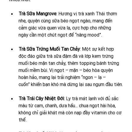
Trà Sữa Mangrove
: Hương vị trà xanh Thái thơm 
nhẹ, quyện cùng sữa béo ngọt ngào, mang đến 
cảm giác vừa quen vừa lạ, cực hợp cho những 
ngày cần một chút ngọt để “nâng mood”.
Trà Sữa Trứng Muối Tan Chảy
: Một sự kết hợp 
độc đáo giữa trà sữa đậm đà và lớp kem trứng 
muối béo mặn tan chảy, thêm topping bánh trứng 
muối mềm bùi. Vị ngọt – mặn – béo hòa quyện 
hoàn hảo, mang lại trải nghiệm “ngon – lạ – 
cuốn” khiến bạn khó mà dừng lại sau ngụm đầu tiên.
Trà Trái Cây Nhiệt Đới
: Ly trà mát lạnh với đủ sắc 
màu từ cam, chanh, dưa hấu... chua ngọt hài hòa, 
không chỉ giải khát mà còn nạp đầy vitamin cho cơ 
thể.