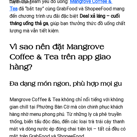
dành cho team yêu đồ uống: 
Mangrove Coffee & 
Tuyển dụng
Tea
 đã “bắt tay” cùng GrabFood và ShopeeFood mang 
đến chương trình ưu đãi đặc biệt 
Deal xả láng – cuối 
tháng uống thả ga
, giúp bạn thưởng thức đồ uống chất 
lượng mà vẫn tiết kiệm.
Vì sao nên đặt Mangrove 
Coffee & Tea trên app giao 
hàng?
Đa dạng món ngon, phù hợp mọi gu
Mangrove Coffee & Tea không chỉ nổi tiếng với không 
gian chill tại Phường Bàn Cờ mà còn chinh phục khách 
hàng nhờ menu phong phú. Từ những ly cà phê truyền 
thống, biến tấu độc đáo, đến các loại trà trái cây thanh 
mát và dòng nước ép đóng chai tiện lợi – tất cả đều có 
mặt trên GrabFood và ShopeeFood.