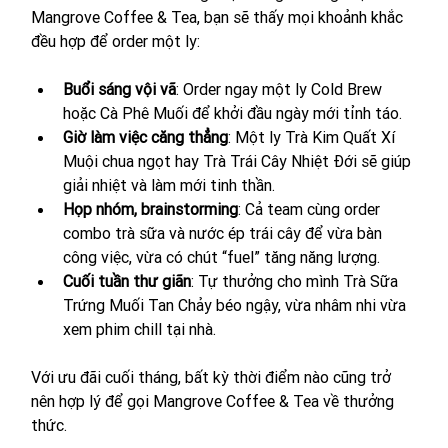
Mangrove Coffee & Tea, bạn sẽ thấy mọi khoảnh khắc 
đều hợp để order một ly:
Buổi sáng vội vã
: Order ngay một ly Cold Brew 
hoặc Cà Phê Muối để khởi đầu ngày mới tỉnh táo.
Giờ làm việc căng thẳng
: Một ly Trà Kim Quất Xí 
Muội chua ngọt hay Trà Trái Cây Nhiệt Đới sẽ giúp 
giải nhiệt và làm mới tinh thần.
Họp nhóm, brainstorming
: Cả team cùng order 
combo trà sữa và nước ép trái cây để vừa bàn 
công việc, vừa có chút “fuel” tăng năng lượng.
Cuối tuần thư giãn
: Tự thưởng cho mình Trà Sữa 
Trứng Muối Tan Chảy béo ngậy, vừa nhâm nhi vừa 
xem phim chill tại nhà.
Với ưu đãi cuối tháng, bất kỳ thời điểm nào cũng trở 
nên hợp lý để gọi Mangrove Coffee & Tea về thưởng 
thức.