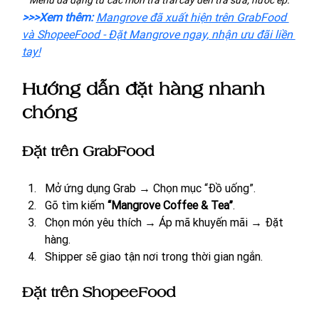
Menu đa dạng từ các món trà trái cây đến trà sữa, nước ép.
>>>Xem thêm: 
Mangrove đã xuất hiện trên GrabFood 
và ShopeeFood - Đặt Mangrove ngay, nhận ưu đãi liền 
tay!
Hướng dẫn đặt hàng nhanh 
chóng
Đặt trên GrabFood
Mở ứng dụng Grab → Chọn mục “Đồ uống”.
Gõ tìm kiếm 
“Mangrove Coffee & Tea”
.
Chọn món yêu thích → Áp mã khuyến mãi → Đặt 
hàng.
Shipper sẽ giao tận nơi trong thời gian ngắn.
Đặt trên ShopeeFood