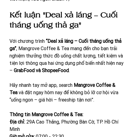
Kết luận "Deal xả láng – Cuối 
tháng uống thả ga"
Với chương trình 
“Deal xả láng – Cuối tháng uống thả 
ga”
, Mangrove Coffee & Tea mang đến cho bạn trải 
nghiệm thưởng thức đồ uống chất lượng, tiết kiệm và 
tiện lợi thông qua hai ứng dụng phổ biến nhất hiện nay 
– 
GrabFood và ShopeeFood
.
Hãy nhanh tay mở app, search 
Mangrove Coffee & 
Tea
 và đặt ngay hôm nay để không bỏ lỡ cơ hội vừa 
“uống ngon – giá hời – freeship tận nơi”.
Thông tin Mangrove Coffee & Tea:
Địa chỉ: 
29A Cao Thắng, Phường Bàn Cờ, TP. Hồ Chí 
Minh
Giờ mở cửa:
 07:00 - 22:30