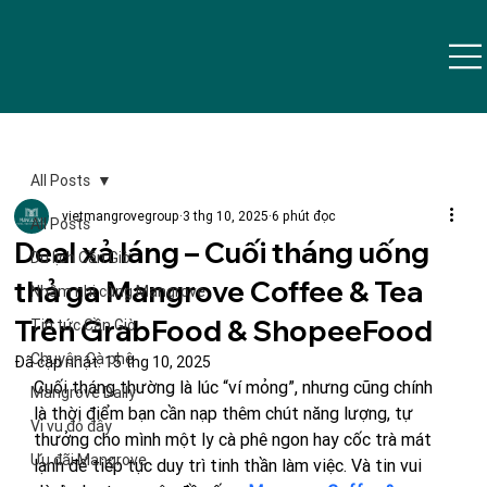
All Posts
vietmangrovegroup
3 thg 10, 2025
6 phút đọc
All Posts
Deal xả láng – Cuối tháng uống
Du lịch Cần Giờ
thả ga Mangrove Coffee & Tea
Nhâm nhi cùng Mangrove
Trên GrabFood & ShopeeFood
Tin tức Cần Giờ
Chuyện Cà phê
Đã cập nhật:
15 thg 10, 2025
Cuối tháng thường là lúc “ví mỏng”, nhưng cũng chính 
Mangrove Daily
là thời điểm bạn cần nạp thêm chút năng lượng, tự 
Vi vu đó đây
thưởng cho mình một ly cà phê ngon hay cốc trà mát 
Ưu đãi Mangrove
lạnh để tiếp tục duy trì tinh thần làm việc. Và tin vui 