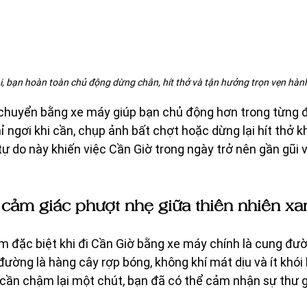
 bạn hoàn toàn chủ động dừng chân, hít thở và tận hưởng trọn vẹn hành 
i chuyển bằng xe máy giúp bạn chủ động hơn trong từng 
ỉ ngơi khi cần, chụp ảnh bất chợt hoặc dừng lại hít thở k
ự do này khiến việc Cần Giờ trong ngày trở nên gần gũi v
 cảm giác phượt nhẹ giữa thiên nhiên x
m đặc biệt khi đi Cần Giờ bằng xe máy chính là cung đư
đường là hàng cây rợp bóng, không khí mát dịu và ít khói 
hỉ cần chậm lại một chút, bạn đã có thể cảm nhận sự thư g