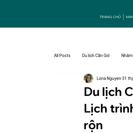
TRANG CHỦ
MA
All Posts
Du lịch Cần Giờ
Nhâm 
Lona Nguyen
31 th
Ưu đãi Mangrove
Tuyển dụng
Du lịch 
Lịch trì
rộn