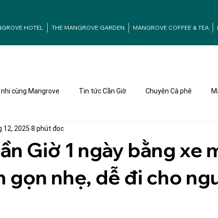
NGROVE HOTEL
THE MANGROVE GARDEN
MANGROVE COFFEE & TEA
nhi cùng Mangrove
Tin tức Cần Giờ
Chuyện Cà phê
Ma
g 12, 2025
8 phút đọc
Cần Giờ 1 ngày bằng xe 
nh gọn nhẹ, dễ đi cho ng