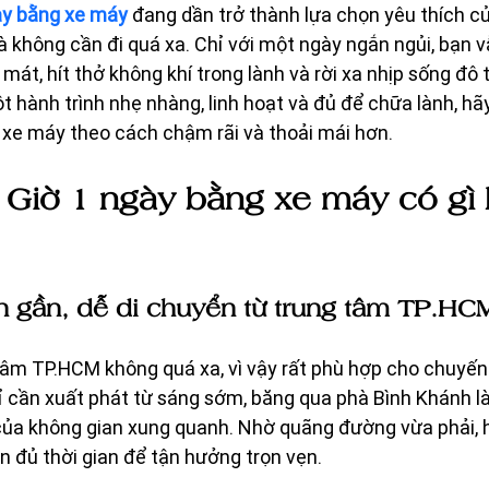
gày bằng xe máy
 đang dần trở thành lựa chọn yêu thích c
à không cần đi quá xa. Chỉ với một ngày ngắn ngủi, bạn 
mát, hít thở không khí trong lành và rời xa nhịp sống đô th
 hành trình nhẹ nhàng, linh hoạt và đủ để chữa lành, hãy
 xe máy theo cách chậm rãi và thoải mái hơn.
 Giờ 1 ngày bằng xe máy có gì 
h gần, dễ di chuyển từ trung tâm TP.HC
âm TP.HCM không quá xa, vì vậy rất phù hợp cho chuyến 
ỉ cần xuất phát từ sáng sớm, băng qua phà Bình Khánh l
của không gian xung quanh. Nhờ quãng đường vừa phải, h
 đủ thời gian để tận hưởng trọn vẹn.