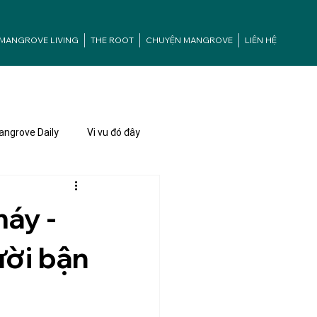
MANGROVE LIVING
THE ROOT
CHUYỆN MANGROVE
LIÊN HỆ
ngrove Daily
Vi vu đó đây
máy -
ười bận