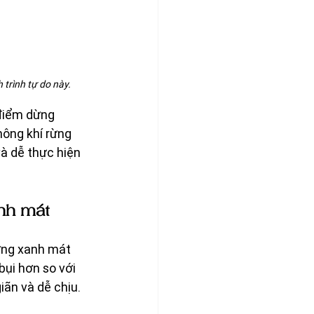
trình tự do này.
điểm dừng 
hông khí rừng 
à dễ thực hiện 
anh mát
ờng xanh mát 
bụi hơn so với 
iãn và dễ chịu.