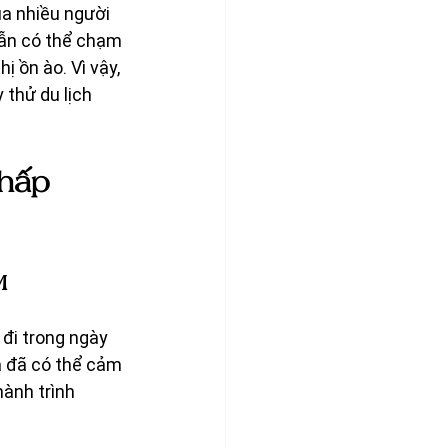
ủa nhiều người 
vẫn có thể chạm 
ị ồn ào. Vì vậy, 
 thử du lịch 
hấp 
M
đi trong ngày 
à đã có thể cảm 
ành trình 