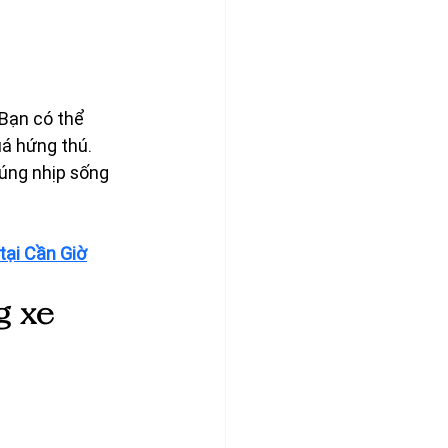
 Bạn có thể 
á hứng thú. 
úng nhịp sống 
tại Cần Giờ
g xe 