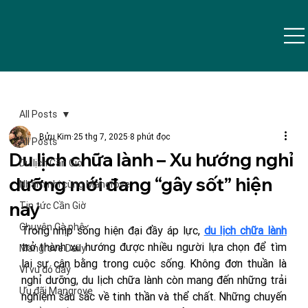
All Posts
Bửu Kim
25 thg 7, 2025
8 phút đọc
All Posts
Du lịch chữa lành – Xu hướng nghỉ
Du lịch Cần Giờ
dưỡng mới đang “gây sốt” hiện
Nhâm nhi cùng Mangrove
nay
Tin tức Cần Giờ
Chuyện Cà phê
Trong nhịp sống hiện đại đầy áp lực, 
du lịch chữa lành
trở thành xu hướng được nhiều người lựa chọn để tìm 
Mangrove Daily
lại sự cân bằng trong cuộc sống. Không đơn thuần là 
Vi vu đó đây
nghỉ dưỡng, du lịch chữa lành còn mang đến những trải 
Ưu đãi Mangrove
nghiệm sâu sắc về tinh thần và thể chất. Những chuyến 