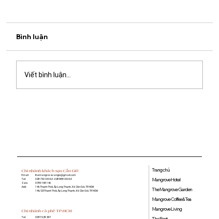
Bình luận
Viết bình luận...
Khách sạn gần dự án lấn biển Cần Giờ:
Gợi ý lưu trú thuận tiện tại Mangrove
Hotel & The Mangrove Garden
Trang chủ
Chi nhánh khách sạn Cần Giờ
Email:
themangrovecangio@gmail.com
Mangrove Hotel
Tel:
028 730 333 63 - 028 888 333 63
Zalo:
0789 198 146
Add:
146 Thạnh Thới, Ấp Long Thạnh, Xã Cần Giờ, TP. HCM
The Mangrove Garden
146/22 Thạnh Thới, Ấp Long Thạnh, Xã Cần Giờ, TP. HCM
Mangrove Coffee & Tea
Mangrove Living
Chi nhánh cà phê TP.HCM
0387 629 297
Tel:
The Root