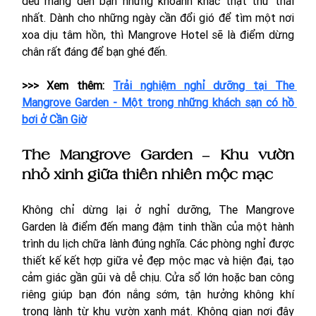
đều mang đến bạn những khoảnh khắc thật thư thái 
nhất. Dành cho những ngày cần đổi gió để tìm một nơi 
xoa dịu tâm hồn, thì Mangrove Hotel sẽ là điểm dừng 
chân rất đáng để bạn ghé đến.
>>> Xem thêm: 
Trải nghiệm nghỉ dưỡng tại The 
Mangrove Garden - Một trong những khách sạn có hồ 
bơi ở Cần Giờ
The Mangrove Garden – 
Khu vườn 
nhỏ xinh giữa thiên nhiên mộc mạc
Không chỉ dừng lại ở nghỉ dưỡng, The Mangrove 
Garden là điểm đến mang đậm tinh thần của một hành 
trình du lịch chữa lành đúng nghĩa. Các phòng nghỉ được 
thiết kế kết hợp giữa vẻ đẹp mộc mạc và hiện đại, tạo 
cảm giác gần gũi và dễ chịu. Cửa sổ lớn hoặc ban công 
riêng giúp bạn đón nắng sớm, tận hưởng không khí 
trong lành từ khu vườn xanh mát. Không gian nơi đây 