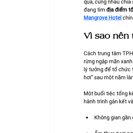
qua, cùng nhau chia 
đang tìm 
địa điểm tổ
Mangrove Hotel
 chí
Vì sao nên 
Cách trung tâm TP.HC
rừng ngập mặn xanh m
lý tưởng để tổ chức 
hơi” sau một năm là
Một buổi tiệc tổng k
hành trình gắn kết và
Không gian gần g