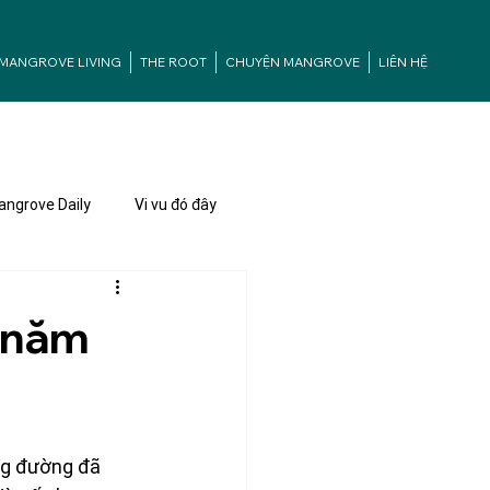
MANGROVE LIVING
THE ROOT
CHUYỆN MANGROVE
LIÊN HỆ
ngrove Daily
Vi vu đó đây
i năm
ng đường đã 