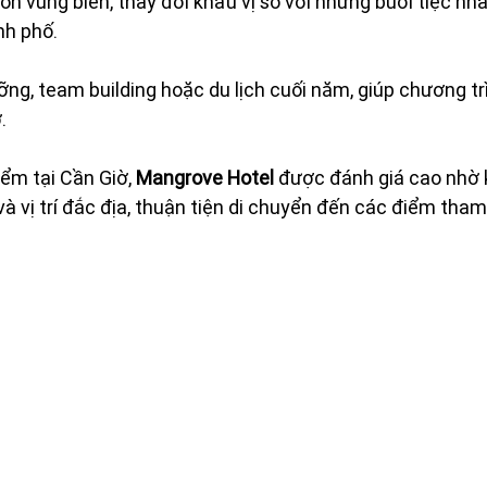
n vùng biển, thay đổi khẩu vị so với những buổi tiệc nh
nh phố.
ng, team building hoặc du lịch cuối năm, giúp chương tr
.
ểm tại Cần Giờ, 
Mangrove Hotel
 được đánh giá cao nhờ 
và vị trí đắc địa, thuận tiện di chuyển đến các điểm tha