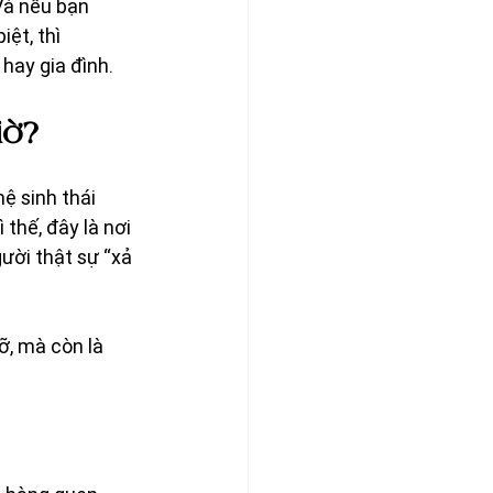
Và nếu bạn 
ệt, thì 
hay gia đình.
iờ?
hệ sinh thái 
thế, đây là nơi 
ười thật sự “xả 
ỡ, mà còn là 