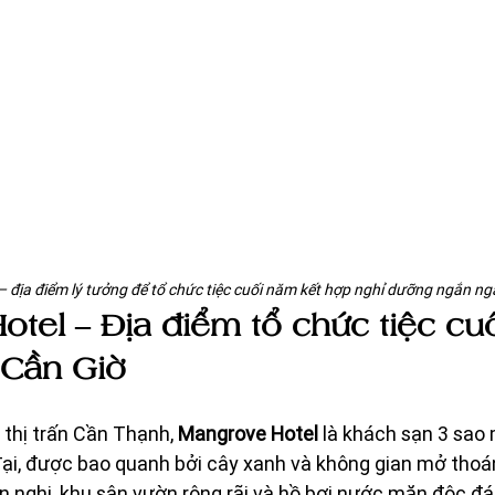
– địa điểm lý tưởng để tổ chức tiệc cuối năm kết hợp nghỉ dưỡng ngắn ng
tel – Địa điểm tổ chức tiệc cu
i Cần Giờ
thị trấn Cần Thạnh, 
Mangrove Hotel
 là khách sạn 3 sao
đại, được bao quanh bởi cây xanh và không gian mở thoá
n nghi, khu sân vườn rộng rãi và hồ bơi nước mặn độc đáo