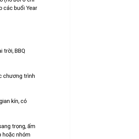
 các buổi Year 
 trời, BBQ 
c chương trình 
ian kín, có 
sang trọng, ấm 
ệp hoặc nhóm 