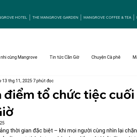
NGROVE HOTEL
THE MANGROVE GARDEN
MANGROVE COFFEE & TEA
nhi cùng Mangrove
Tin tức Cần Giờ
Chuyện Cà phê
Ma
p
13 thg 11, 2025
7 phút đọc
a điểm tổ chức tiệc cuố
Giờ
025
ảng thời gian đặc biệt – khi mọi người cùng nhìn lại chặ