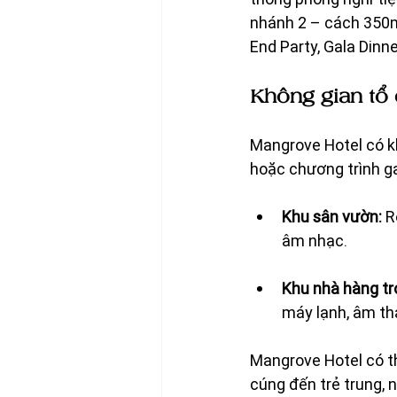
nhánh 2 – cách 350m
End Party, Gala Dinn
Không gian tổ 
Mangrove Hotel có khu
hoặc chương trình g
Khu sân vườn:
 R
âm nhạc.
Khu nhà hàng tr
máy lạnh, âm th
Mangrove Hotel có th
cúng đến trẻ trung,