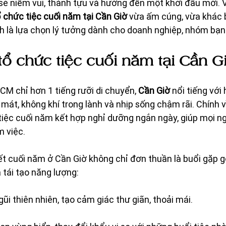
sẻ niềm vui, thành tựu và hướng đến một khởi đầu mới. 
 chức tiệc cuối năm tại Cần Giờ
 vừa ấm cúng, vừa khác bi
nh là lựa chọn lý tưởng dành cho doanh nghiệp, nhóm bạn 
tổ chức tiệc cuối năm tại Cần G
M chỉ hơn 1 tiếng rưỡi di chuyển, 
Cần Giờ
 nổi tiếng với 
át, không khí trong lành và nhịp sống chậm rãi. Chính vì 
tiệc cuối năm kết hợp nghỉ dưỡng ngắn ngày, giúp mọi ng
m việc.
ết cuối năm ở Cần Giờ không chỉ đơn thuần là buổi gặp g
 tái tạo năng lượng:
ũi thiên nhiên, tạo cảm giác thư giãn, thoải mái.