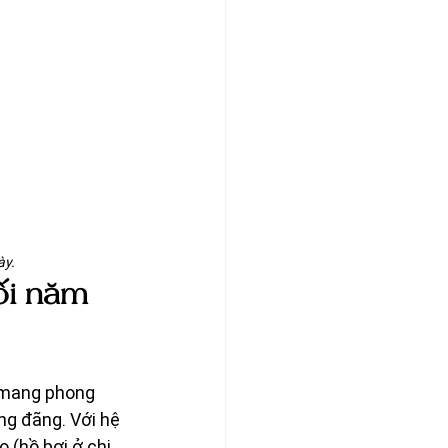
ày.
ối năm 
 mang phong 
ng đãng. Với hệ 
 (hồ bơi ở chi 