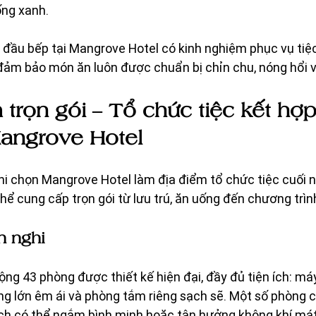
ống xanh.
 đầu bếp tại Mangrove Hotel có kinh nghiệm phục vụ tiệ
đảm bảo món ăn luôn được chuẩn bị chỉn chu, nóng hổi 
 trọn gói – Tổ chức tiệc kết hợp
Mangrove Hotel
i chọn Mangrove Hotel làm địa điểm tổ chức tiệc cuối n
hể cung cấp trọn gói từ lưu trú, ăn uống đến chương trình 
n nghi
g 43 phòng được thiết kế hiện đại, đầy đủ tiện ích: máy l
ờng lớn êm ái và phòng tắm riêng sạch sẽ. Một số phòng c
ách có thể ngắm bình minh hoặc tận hưởng không khí mát