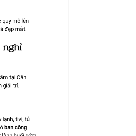
c quy mô lên 
và đẹp mắt.
 nghỉ 
ăm tại Cần 
giải trí.
ạnh, tivi, tủ 
ó 
ban công 
 lành buổi sớm.