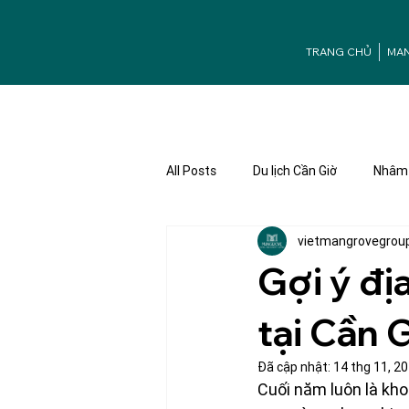
TRANG CHỦ
MA
All Posts
Du lịch Cần Giờ
Nhâm 
vietmangrovegrou
Ưu đãi Mangrove
Tuyển dụng
Gợi ý đị
tại Cần 
Đã cập nhật:
14 thg 11, 2
Cuối năm luôn là kho