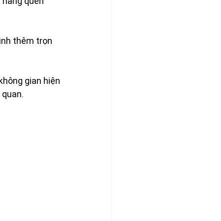
à hàng quen 
ình thêm trọn 
không gian hiện 
m quan.