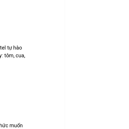
el tự hào 
 tôm, cua, 
chức muốn 