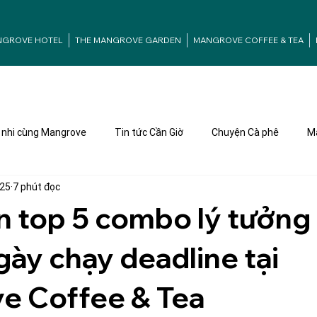
NGROVE HOTEL
THE MANGROVE GARDEN
MANGROVE COFFEE & TEA
nhi cùng Mangrove
Tin tức Cần Giờ
Chuyện Cà phê
Ma
025
7 phút đọc
n top 5 combo lý tưởng
ày chạy deadline tại
e Coffee & Tea