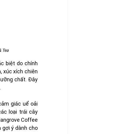
 Tea 
 biệt do chính 
 xúc xích chiên 
dưỡng chất. Đây 
.
ảm giác uể oải 
c loại trái cây 
Mangrove Coffee 
gợi ý dành cho 