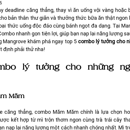
25
 deadline căng thẳng, thay vì ăn uống vội vàng hoặc b
cho bản thân thư giãn và thưởng thức bữa ăn thật ngon l
loại thức uống độc đáo cùng bánh ngọt đa dạng. Tại Man
Combo nhanh gọn tiện lợi, giúp bạn nạp lại năng lượng sa
ng Mangrove khám phá ngay top 5 
combo lý tưởng cho n
 định phải thử nha! 
bo lý tưởng cho những ngà
m Măm 
ne căng thẳng, combo Măm Măm chính là lựa chọn ho
ược kết hợp từ mì trộn thơm ngon cùng trà trái cây th
 nạp lại năng lượng một cách nhanh chóng nhất. Mì trộ