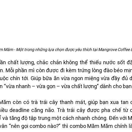
Măm - Một trong những lựa chọn được yêu thích tại Mangrove Coffee &
 chất lượng, chắc chắn không thể thiếu nước sốt đặc
n. Mỗi phần mì còn được đi kèm trứng lòng đào béo mịn,
 luộc chín tới. Giúp bữa ăn vừa ngon miệng vừa đầy đủ 
ọn “vừa nhanh – vừa gọn – vừa chất lượng” dành cho bạn
m còn có trà trái cây thanh mát, giúp bạn xua tan c
iều deadline căng não. Trà trái cây được pha chế từ cá
thể và tăng độ tập trung một cách nhanh chóng. Đến với 
ân “nên gọi combo nào?” thì combo Măm Măm chính là 