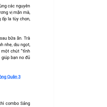
ùng các nguyên 
ương vị mặn mà, 
ốp la tùy chọn, 
 sau bữa ăn. Trà 
 nhẹ, dịu ngọt, 
một chút “tỉnh 
giúp bạn no đủ 
lòng Quận 3
thì combo Sảng 