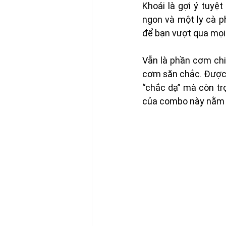
Khoái là gợi ý tuyệ
ngon và một ly cà 
để bạn vượt qua mọi 
Vẫn là phần cơm chi
cơm săn chắc. Được xà
“chắc dạ” mà còn tr
của combo này nằm ở