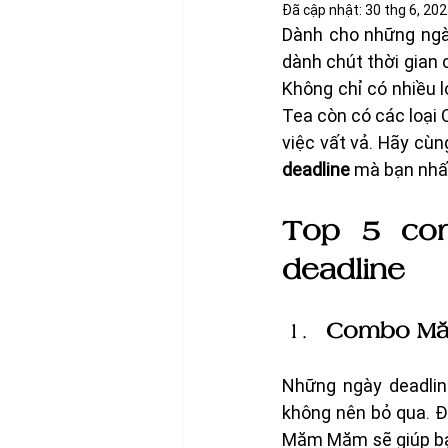
Đã cập nhật:
30 thg 6, 20
Dành cho những ngày
dành chút thời gian 
Không chỉ có nhiều 
Tea còn có các loại 
việc vất vả. Hãy cù
deadline
 mà bạn nhất
Top 5 com
deadline 
Combo Mă
Những ngày deadli
không nên bỏ qua. Đ
Măm Măm sẽ giúp bạn