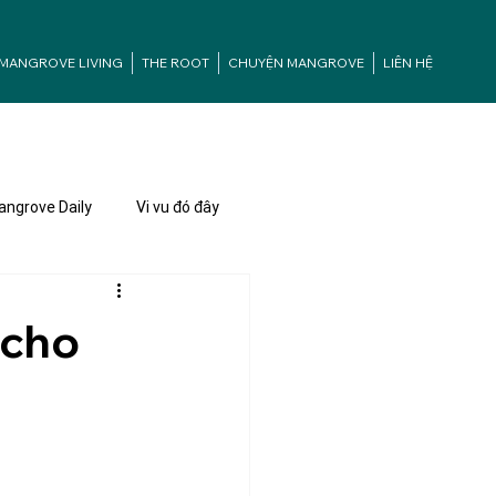
MANGROVE LIVING
THE ROOT
CHUYỆN MANGROVE
LIÊN HỆ
ngrove Daily
Vi vu đó đây
 cho