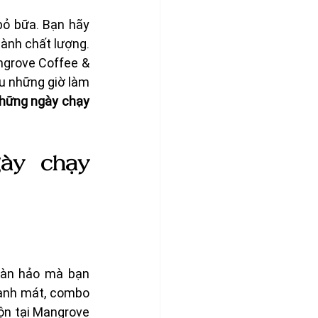
ỏ bữa. Bạn hãy 
ành chất lượng. 
grove Coffee & 
u những giờ làm 
hững ngày chạy 
y chạy 
àn hảo mà bạn 
anh mát, combo 
n tại Mangrove 