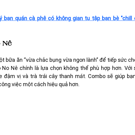
ý bạn quán cà phê có không gian tụ tập bạn bè "chill ch
 Nê 
t bữa ăn “vừa chắc bụng vừa ngon lành” để tiếp sức cho
o No Nê chính là lựa chọn không thể phù hợp hơn. Với s
đậm vị và trà trái cây thanh mát. Combo sẽ giúp bạn 
công việc một cách hiệu quả hơn.