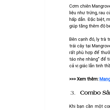
Cơm chiên Mangrove 
liệu như trứng, rau 
hấp dẫn. Đặc biệt, m
giúp tăng thêm độ b
Bên cạnh đó, ly trà t
trái cây tại Mangrov
rất phù hợp để thưở
táo nhẹ nhàng” để t
cả vị giác lẫn tinh th
>>> Xem thêm: 
Mangr
Combo Sản
Khi bạn cần một co