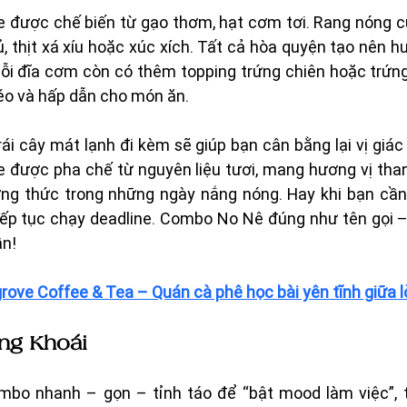
được chế biến từ gạo thơm, hạt cơm tơi. Rang nóng c
củ, thịt xá xíu hoặc xúc xích. Tất cả hòa quyện tạo nên h
ỗi đĩa cơm còn có thêm topping trứng chiên hoặc trứng 
éo và hấp dẫn cho món ăn.
rái cây mát lạnh đi kèm sẽ giúp bạn cân bằng lại vị giác
e được pha chế từ nguyên liệu tươi, mang hương vị thanh
ng thức trong những ngày nắng nóng. Hay khi bạn cần 
iếp tục chạy deadline. Combo No Nê đúng như tên gọi – 
ần!
ove Coffee & Tea – Quán cà phê học bài yên tĩnh giữa 
g Khoái 
mbo nhanh – gọn – tỉnh táo để “bật mood làm việc”, 