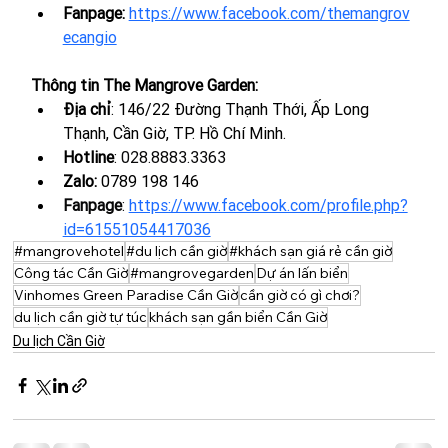
Fanpage:
https://www.facebook.com/themangrov
ecangio
Thông tin The Mangrove Garden:
Địa chỉ
: 146/22 Đường Thạnh Thới, Ấp Long 
Thạnh, Cần Giờ, TP. Hồ Chí Minh.
Hotline
: 
028.8883.3363
Zalo: 
0789 198 146
Fanpage
: 
https://www.facebook.com/profile.php?
id=61551054417036
#mangrovehotel
#du lịch cần giờ
#khách sạn giá rẻ cần giờ
Công tác Cần Giờ
#mangrovegarden
Dự án lấn biển
Vinhomes Green Paradise Cần Giờ
cần giờ có gì chơi?
du lịch cần giờ tự túc
khách sạn gần biển Cần Giờ
Du lịch Cần Giờ