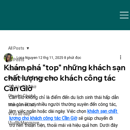
All Posts
Lona Nguyen
12 thg 11, 2025
8 phút đọc
All Posts
Khám phá "top" những khách sạn
Du lịch Cần Giờ
chất lượng cho khách công tác
Nhâm nhi cùng Mangrove
Cần Giờ
Tin tức Cần Giờ
Chuyện Cà phê
Cần Giờ không chỉ là điểm đến du lịch sinh thái hấp dẫn 
mà còn là nơi nhiều người thường xuyên đến công tác, 
Mangrove Daily
làm việc ngắn hoặc dài ngày. Việc chọn 
khách sạn chất 
Vi vu đó đây
lượng cho khách công tác Cần Giờ
 sẽ giúp chuyến đi 
Ưu đãi Mangrove
trở nên thuận tiện, thoải mái và hiệu quả hơn. Dưới đây 