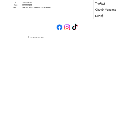
0387 629 297
Tel:
The Root
0343 158 252
Zalo:
29A Cao Thắng, Phường Bàn Cờ, TP. HCM
Add:
Chuyện Mangrove
Liên hệ
© 2025 by Mangrove