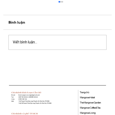
Bình luận
Viết bình luận...
Du lịch Cần Giờ bằng xe máy: Kinh
nghiệm vi vu chỉ cách TP.HCM khoảng
2 giờ
Trang chủ
Chi nhánh khách sạn Cần Giờ
Email:
themangrovecangio@gmail.com
Mangrove Hotel
Tel:
028 730 333 63 - 028 888 333 63
Zalo:
0789 198 146
Add:
146 Thạnh Thới, Ấp Long Thạnh, Xã Cần Giờ, TP. HCM
The Mangrove Garden
146/22 Thạnh Thới, Ấp Long Thạnh, Xã Cần Giờ, TP. HCM
Mangrove Coffee & Tea
Mangrove Living
Chi nhánh cà phê TP.HCM