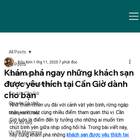
All Posts
Bửu Kim
1 thg 11, 2025
7 phút đọc
All Posts
Khám phá ngay những khách sạn
Du lịch Cần Giờ
được yêu thích tại Cần Giờ dành
Nhâm nhi cùng Mangrove
cho bạn
Tin tức Cần Giờ
Chuyện Cà phê
Nhờ thiên nhiên ưu đãi với cảnh vật yên bình, rừng ngập 
mặn xanh mát cùng nhiều điểm tham quan thú vị. Cần 
Mangrove Daily
Giờ luôn là điểm đến lý tưởng
 cho những ai muốn tìm 
Vi vu đó đây
chút bình yên giữa nhịp sống hối hả. Trong bài viết này, 
Ưu đãi Mangrove
hãy cùng khám phá
những 
khách sạn được yêu thích tại 