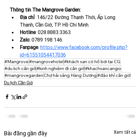
Thông tin The Mangrove Garden:
Địa chỉ
: 146/22 Đường Thạnh Thới, Ấp Long 
Thạnh, Cần Giờ, TP. Hồ Chí Minh.
Hotline
: 
028.8883.3363
Zalo: 
0789 198 146
Fanpage
: 
https://www.facebook.com/profile.php?
id=61551054417036
#Mangrove
#mangrovehotel
#khách sạn có hồ bơi tại CG
#du lịch cần giờ
#kinh nghiệm đi cần giờ
#khachsancangio
#mangrovegarden
Chợ hải sảng Hàng Dương
#đảo khỉ cần giờ
Du lịch Cần Giờ
Xem tất cả
Bài đăng gần đây