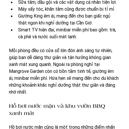
Sữa tắm, dầu gội và các vật dụng cá nhân tiện lợi. 
Máy sấy tóc, khăn tắm cũng được chuẩn bị tỉ mỉ. 
Giường King êm ái, mang đến cho bạn giấc ngủ 
thật ngon khi nghỉ dưỡng tại Cần Giờ. 
Smart TV hiện đại, minibar miễn phí bao gồm: trà, 
cà phê và nước suối mát lạnh. 
Mỗi phòng đều có cửa sổ lớn đón ánh sáng tự nhiên, 
giúp bạn dễ dàng thư giãn và tận hưởng không gian 
xanh mát xung quanh. Ngoài ra phòng nghỉ tại 
Mangrove Garden còn có bồn tắm tinh tế, giường êm 
ái, minibar miễn phí. Hứa hẹn sẽ mang đến cho du khách 
những khoảnh khắc nghỉ dưỡng thật thư giãn và đáng 
nhớ nhất. 
Hồ bơi nước mặn và khu vườn BBQ 
xanh mát 
Hồ bơi nước mặn cũng là một trong những điểm nhấn 