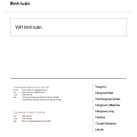
Bình luận
Viết bình luận...
Khách sạn Mangrove Cần Giờ - Điểm
dừng chân lý tưởng cho chuyến du lịch
và công tác
Trang chủ
Chi nhánh khách sạn Cần Giờ
Email:
themangrovecangio@gmail.com
Mangrove Hotel
Tel:
028 730 333 63 - 028 888 333 63
Zalo:
0789 198 146
Add:
146 Thạnh Thới, Ấp Long Thạnh, Xã Cần Giờ, TP. HCM
The Mangrove Garden
146/22 Thạnh Thới, Ấp Long Thạnh, Xã Cần Giờ, TP. HCM
Mangrove Coffee & Tea
Mangrove Living
Chi nhánh cà phê TP.HCM
0387 629 297
Tel:
The Root
0343 158 252
Zalo:
29A Cao Thắng, Phường Bàn Cờ, TP. HCM
Add:
Chuyện Mangrove
Liên hệ