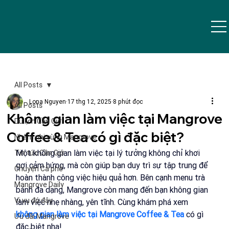
All Posts
Lona Nguyen
17 thg 12, 2025
8 phút đọc
All Posts
Không gian làm việc tại Mangrove
Du lịch Cần Giờ
Coffee & Tea có gì đặc biệt?
Nhâm nhi cùng Mangrove
Một không gian làm việc tại lý tưởng không chỉ khơi 
Tin tức Cần Giờ
gợi cảm hứng, mà còn giúp bạn duy trì sự tập trung để 
Chuyện Cà phê
hoàn thành công việc hiệu quả hơn. Bên cạnh menu trà 
Mangrove Daily
bánh đa dạng, Mangrove còn mang đến bạn không gian 
Vi vu đó đây
làm việc nhẹ nhàng, yên tĩnh. Cùng khám phá xem 
không gian làm việc tại Mangrove Coffee & Tea
 có gì 
Ưu đãi Mangrove
đặc biệt nha!