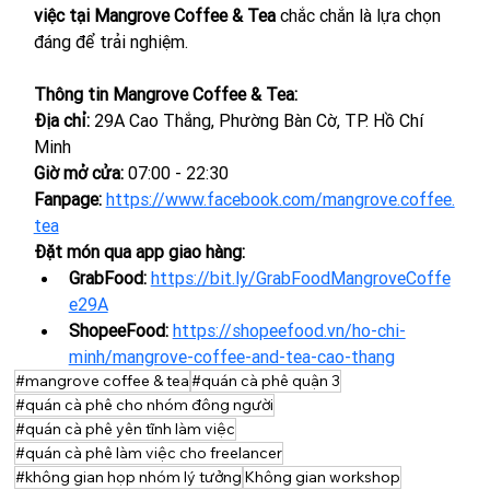
việc tại Mangrove Coffee & Tea
 chắc chắn là lựa chọn 
đáng để trải nghiệm.
Thông tin Mangrove Coffee & Tea:
Địa chỉ:
 29A Cao Thắng, Phường Bàn Cờ, TP. Hồ Chí 
Minh
Giờ mở cửa:
 07:00 - 22:30
Fanpage:
https://www.facebook.com/mangrove.coffee.
tea
Đặt món qua app giao hàng:
GrabFood:
https://bit.ly/GrabFoodMangroveCoffe
e29A
ShopeeFood:
https://shopeefood.vn/ho-chi-
minh/mangrove-coffee-and-tea-cao-thang
#mangrove coffee & tea
#quán cà phê quận 3
#quán cà phê cho nhóm đông người
#quán cà phê yên tĩnh làm việc
#quán cà phê làm việc cho freelancer
#không gian họp nhóm lý tưởng
Không gian workshop