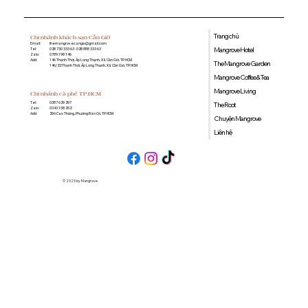
Trang chủ
Chi nhánh khách sạn Cần Giờ
Email:
themangrovecangio@gmail.com
Mangrove Hotel
Tel:
028 730 333 63 - 028 888 333 63
Zalo:
0789 198 146
Add:
146 Thạnh Thới, Ấp Long Thạnh, Xã Cần Giờ, TP. HCM
The Mangrove Garden
146/22 Thạnh Thới, Ấp Long Thạnh, Xã Cần Giờ, TP. HCM
Mangrove Coffee & Tea
Mangrove Living
Chi nhánh cà phê TP.HCM
0387 629 297
Tel:
The Root
0343 158 252
Zalo:
29A Cao Thắng, Phường Bàn Cờ, TP. HCM
Add:
Chuyện Mangrove
Liên hệ
© 2025 by Mangrove