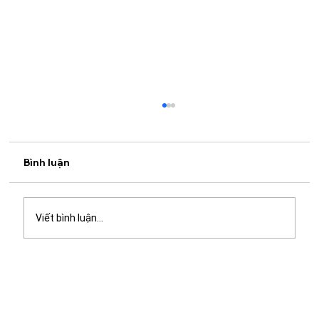
Bình luận
Viết bình luận...
Quán cà phê học bài gần đây: Gợi ý
không gian yên tĩnh, nhiều tiện ích tại
Mangrove Coffee & Tea