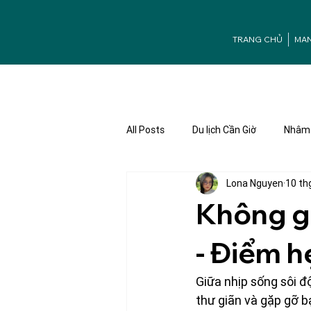
TRANG CHỦ
MA
All Posts
Du lịch Cần Giờ
Nhâm 
Lona Nguyen
10 th
Ưu đãi Mangrove
Tuyển dụng
Không gi
- Điểm h
Giữa nhịp sống sôi đ
thư giãn và gặp gỡ b