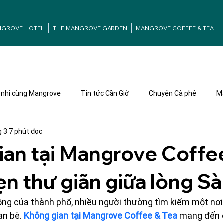
NGROVE HOTEL
THE MANGROVE GARDEN
MANGROVE COFFEE & TEA
nhi cùng Mangrove
Tin tức Cần Giờ
Chuyện Cà phê
Ma
g 3
7 phút đọc
an tại Mangrove Coffe
ẹn thư giãn giữa lòng S
ộng của thành phố, nhiều người thường tìm kiếm một nơi 
ạn bè. 
Không gian tại Mangrove Coffee & Tea
 mang đến 