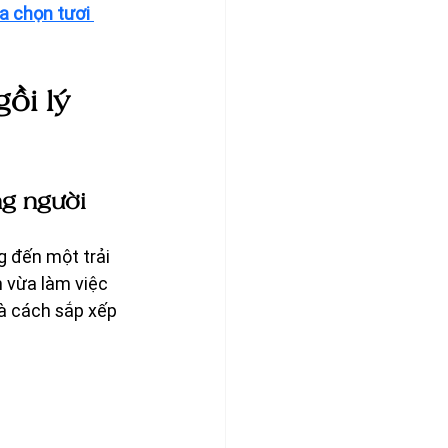
a chọn tươi 
ồi lý 
g người
 đến một trải 
 vừa làm việc 
à cách sắp xếp 