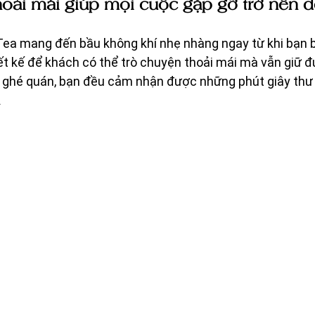
hoải mái giúp mọi cuộc gặp gỡ trở nên d
ea mang đến bầu không khí nhẹ nhàng ngay từ khi bạn 
t kế để khách có thể trò chuyện thoải mái mà vẫn giữ đư
n ghé quán, bạn đều cảm nhận được những phút giây thư 
 