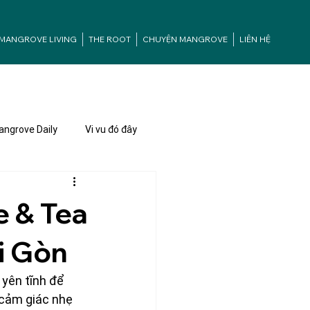
MANGROVE LIVING
THE ROOT
CHUYỆN MANGROVE
LIÊN HỆ
ngrove Daily
Vi vu đó đây
e & Tea
ài Gòn
yên tĩnh để 
cảm giác nhẹ 