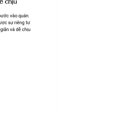
ễ chịu
bước vào quán. 
ợc sự riêng tư 
giãn và dễ chịu 