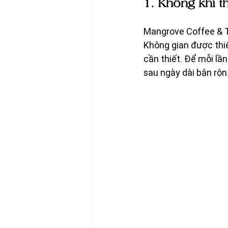
1. Không khí t
Mangrove Coffee & T
Không gian được thiế
cần thiết. Để mỗi lầ
sau ngày dài bận rộn.