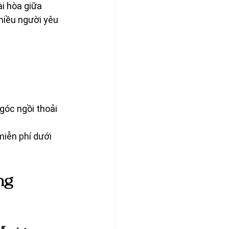
i hòa giữa 
hiều người yêu 
góc ngồi thoải 
miễn phí dưới 
ng 