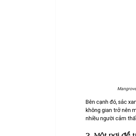
Mangrove 
Bên cạnh đó, sắc xan
không gian trở nên m
nhiều người cảm thấy 
2. Một nơi để 