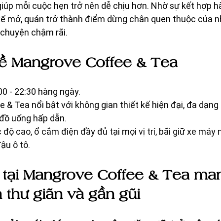
giúp mỗi cuộc hẹn trở nên dễ chịu hơn. Nhờ sự kết hợp hà
 kế mở, quán trở thành điểm dừng chân quen thuộc của n
 chuyện chậm rãi.
về Mangrove Coffee & Tea
0 - 22:30 hàng ngày. 
& Tea nổi bật với không gian thiết kế hiện đại, đa dạng 
đồ uống hấp dẫn.
c độ cao, ổ cắm điện đầy đủ tại mọi vị trí, bãi giữ xe máy 
ậu ô tô.
 tại Mangrove Coffee & Tea ma
thư giãn và gần gũi