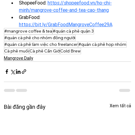
ShopeeFood: 
https://shopeefood.vn/ho-chi-
minh/mangrove-coffee-and-tea-cao-thang
GrabFood: 
https://bit.ly/GrabFoodMangroveCoffee29A
#mangrove coffee & tea
#quán cà phê quận 3
#quán cà phê cho nhóm đông người
#quán cà phê làm việc cho freelancer
#quán cà phê họp nhóm
Cà phê muối
Cà phê Cần Giờ
Cold Brew
Mangrove Daily
Xem tất cả
Bài đăng gần đây