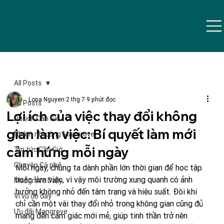
All Posts
Lona Nguyen
2 thg 7
9 phút đọc
All Posts
Lợi ích của việc thay đổi không
Du lịch Cần Giờ
gian làm việc: Bí quyết làm mới
Nhâm nhi cùng Mangrove
cảm hứng mỗi ngày
Tin tức Cần Giờ
Chuyện Cà phê
Mỗi ngày, chúng ta dành phần lớn thời gian để học tập 
hoặc làm việc, vì vậy môi trường xung quanh có ảnh 
Mangrove Daily
hưởng không nhỏ đến tâm trạng và hiệu suất. Đôi khi 
Vi vu đó đây
chỉ cần một vài thay đổi nhỏ trong không gian cũng đủ 
Ưu đãi Mangrove
mang đến cảm giác mới mẻ, giúp tinh thần trở nên 