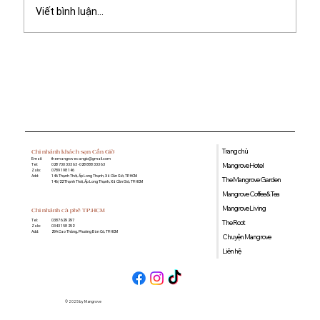
Viết bình luận...
Những loại trái cây tốt cho sức khỏe:
Gợi ý các loại quả nên bổ sung mỗi
ngày
Trang chủ
Chi nhánh khách sạn Cần Giờ
Email:
themangrovecangio@gmail.com
Mangrove Hotel
Tel:
028 730 333 63 - 028 888 333 63
Zalo:
0789 198 146
Add:
146 Thạnh Thới, Ấp Long Thạnh, Xã Cần Giờ, TP. HCM
The Mangrove Garden
146/22 Thạnh Thới, Ấp Long Thạnh, Xã Cần Giờ, TP. HCM
Mangrove Coffee & Tea
Mangrove Living
Chi nhánh cà phê TP.HCM
0387 629 297
Tel:
The Root
0343 158 252
Zalo:
29A Cao Thắng, Phường Bàn Cờ, TP. HCM
Add:
Chuyện Mangrove
Liên hệ
© 2025 by Mangrove