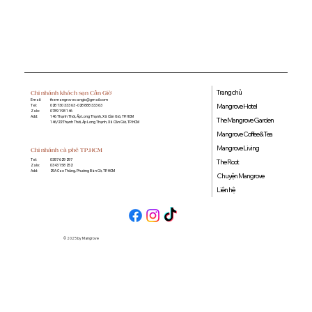
Quán cà phê học bài gần đây: Gợi ý
không gian yên tĩnh, nhiều tiện ích tại
Mangrove Coffee & Tea
Trang chủ
Chi nhánh khách sạn Cần Giờ
Email:
themangrovecangio@gmail.com
Mangrove Hotel
Tel:
028 730 333 63 - 028 888 333 63
Zalo:
0789 198 146
Add:
146 Thạnh Thới, Ấp Long Thạnh, Xã Cần Giờ, TP. HCM
The Mangrove Garden
146/22 Thạnh Thới, Ấp Long Thạnh, Xã Cần Giờ, TP. HCM
Mangrove Coffee & Tea
Mangrove Living
Chi nhánh cà phê TP.HCM
0387 629 297
Tel:
The Root
0343 158 252
Zalo:
29A Cao Thắng, Phường Bàn Cờ, TP. HCM
Add:
Chuyện Mangrove
Liên hệ
© 2025 by Mangrove