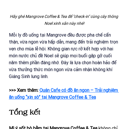
Hãy ghé Mangrove Coffee & Tea để "check-in" cùng cây thông 
Noel xinh xắn này nhé!
Mỗi ly đồ uống tại Mangrove đều được pha chế cẩn 
thận, vừa ngon vừa hấp dẫn, mang đến trải nghiệm trọn 
vẹn cho mùa lễ hội. Không gian rực rỡ kết hợp với hai 
món nước chủ đề Noel sẽ giúp mọi buổi gặp gỡ cuối 
năm thêm phần đáng nhớ. Đây là lựa chọn hoàn hảo để 
vừa thưởng thức món ngon vừa cảm nhận không khí 
Giáng Sinh lung linh.
>>> Xem thêm: 
Quán Cafe có đồ ăn ngon – Trải nghiệm 
ăn uống “xịn sò” tại Mangrove Coffee & Tea
Tổng kết
Mì ý sốt bò bằm tại Mangrove Coffee & Tea 
không chỉ 