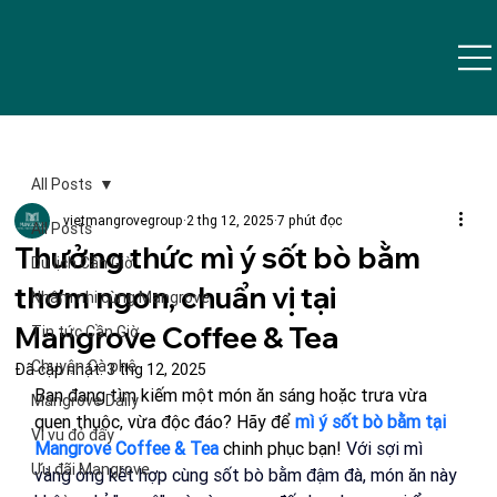
All Posts
vietmangrovegroup
2 thg 12, 2025
7 phút đọc
All Posts
Thưởng thức mì ý sốt bò bằm
Du lịch Cần Giờ
thơm ngon, chuẩn vị tại
Nhâm nhi cùng Mangrove
Mangrove Coffee & Tea
Tin tức Cần Giờ
Chuyện Cà phê
Đã cập nhật:
3 thg 12, 2025
Bạn đang tìm kiếm một món ăn sáng hoặc trưa vừa 
Mangrove Daily
quen thuộc, vừa độc đáo? Hãy để 
mì ý sốt bò bằm tại 
Vi vu đó đây
Mangrove Coffee & Tea
 chinh phục bạn! 
Với sợi mì 
Ưu đãi Mangrove
vàng óng kết hợp cùng sốt bò bằm đậm đà, món ăn này 