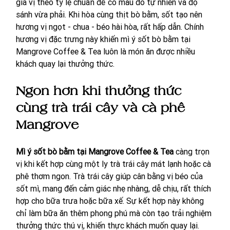
gia vị theo tỷ lệ chuẩn để có màu đỏ tự nhiên và độ 
sánh vừa phải. Khi hòa cùng thịt bò bằm, sốt tạo nên 
hương vị ngọt - chua - béo hài hòa, rất hấp dẫn. Chính 
hương vị đặc trưng này khiến mì ý sốt bò bằm tại 
Mangrove Coffee & Tea luôn là món ăn được nhiều 
khách quay lại thưởng thức.
Ngon hơn khi thưởng thức 
cùng trà trái cây và cà phê 
Mangrove
Mì ý sốt bò bằm tại Mangrove Coffee & Tea
 càng trọn 
vị khi kết hợp cùng một ly trà trái cây mát lạnh hoặc cà 
phê thơm ngon. Trà trái cây giúp cân bằng vị béo của 
sốt mì, mang đến cảm giác nhẹ nhàng, dễ chịu, rất thích 
hợp cho bữa trưa hoặc bữa xế. Sự kết hợp này không 
chỉ làm bữa ăn thêm phong phú mà còn tạo trải nghiệm 
thưởng thức thú vị, khiến thực khách muốn quay lại.