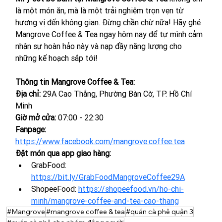
là một món ăn, mà là một trải nghiệm trọn vẹn từ 
hương vị đến không gian. Đừng chần chừ nữa! Hãy ghé 
Mangrove Coffee & Tea ngay hôm nay để tự mình cảm 
nhận sự hoàn hảo này và nạp đầy năng lượng cho 
những kế hoạch sắp tới!
Thông tin Mangrove Coffee & Tea:
Địa chỉ: 
29A Cao Thắng, Phường Bàn Cờ, TP. Hồ Chí 
Minh
Giờ mở cửa: 
07:00 - 22:30
Fanpage: 
https://www.facebook.com/mangrove.coffee.tea
Đặt món qua app giao hàng:
GrabFood: 
https://bit.ly/GrabFoodMangroveCoffee29A
ShopeeFood: 
https://shopeefood.vn/ho-chi-
minh/mangrove-coffee-and-tea-cao-thang
#Mangrove
#mangrove coffee & tea
#quán cà phê quận 3