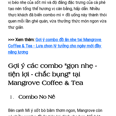
vị béo nhẹ của sốt mì và độ đắng đặc trưng của cà phê 
tạo nên tổng thể hương vị cân bằng, hấp dẫn. Nhiều 
thực khách đã biến combo mì + đồ uống này thành thói 
quen mỗi lần ghé quán, vừa thưởng thức món ngon vừa 
thư giãn.
>>> Xem thêm: 
Gợi ý combo đồ ăn nhẹ tại Mangrove 
Coffee & Tea - Lựa chọn lý tưởng cho ngày mới đầy 
năng lượng
Gợi ý các combo "gọn nhẹ - 
tiện lợi - chắc bụng" tại 
Mangrove Coffee & Tea
Combo No Nê
Bên cạnh Mì ý sốt bò băm thơm ngon, Mangrove còn 