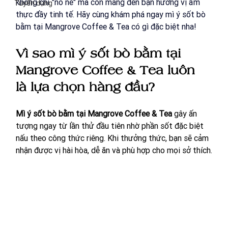
không chỉ "no nê" mà còn mang đến bạn hương vị ẩm 
Tuyển dụng
thực đầy tinh tế. Hãy cùng khám phá ngay mì ý sốt bò 
bằm tại Mangrove Coffee & Tea có gì đặc biệt nha!
Vì sao mì ý sốt bò bằm tại 
Mangrove Coffee & Tea luôn 
là lựa chọn hàng đầu?
Mì ý sốt bò bằm tại Mangrove Coffee & Tea
 gây ấn 
tượng ngay từ lần thử đầu tiên nhờ phần sốt đặc biệt 
nấu theo công thức riêng. Khi thưởng thức, bạn sẽ cảm 
nhận được vị hài hòa, dễ ăn và phù hợp cho mọi sở thích.