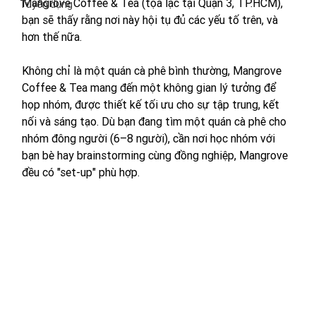
Mangrove Coffee & Tea (tọa lạc tại Quận 3, TP.HCM), 
Tuyển dụng
bạn sẽ thấy rằng nơi này hội tụ đủ các yếu tố trên, và 
hơn thế nữa.
Không chỉ là một quán cà phê bình thường, Mangrove 
Coffee & Tea mang đến một không gian lý tưởng để 
họp nhóm, được thiết kế tối ưu cho sự tập trung, kết 
nối và sáng tạo. Dù bạn đang tìm một quán cà phê cho 
nhóm đông người (6–8 người), cần nơi học nhóm với 
bạn bè hay brainstorming cùng đồng nghiệp, Mangrove 
đều có "set-up" phù hợp.