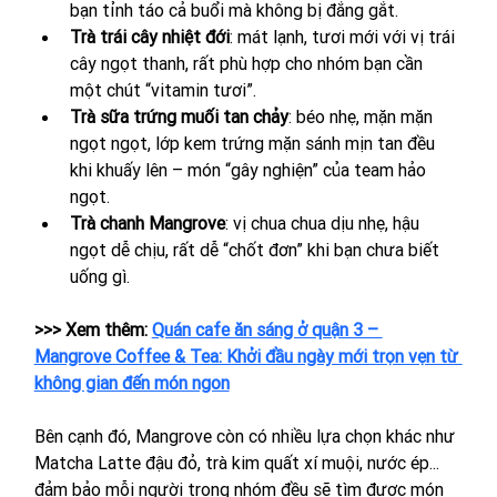
bạn tỉnh táo cả buổi mà không bị đắng gắt.
Trà trái cây nhiệt đới
: mát lạnh, tươi mới với vị trái 
cây ngọt thanh, rất phù hợp cho nhóm bạn cần 
một chút “vitamin tươi”.
Trà sữa trứng muối tan chảy
: béo nhẹ, mặn mặn 
ngọt ngọt, lớp kem trứng mặn sánh mịn tan đều 
khi khuấy lên – món “gây nghiện” của team hảo 
ngọt.
Trà chanh Mangrove
: vị chua chua dịu nhẹ, hậu 
ngọt dễ chịu, rất dễ “chốt đơn” khi bạn chưa biết 
uống gì.
>>> Xem thêm: 
Quán cafe ăn sáng ở quận 3 – 
Mangrove Coffee & Tea: Khởi đầu ngày mới trọn vẹn từ 
không gian đến món ngon
Bên cạnh đó, Mangrove còn có nhiều lựa chọn khác như 
Matcha Latte đậu đỏ, trà kim quất xí muội, nước ép... 
đảm bảo mỗi người trong nhóm đều sẽ tìm được món 