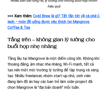
Nhiều bàn dài rộng rãi, lý tưởng cho những buổi họp nhóm 
hiệu quả
>>> Xem thêm: 
Cold Brew là gì? Tất tần tật về cà phê ủ 
lạnh – món đồ uống được yêu thích tại Mangrove 
Coffee & Tea
Tầng trên – không gian lý tưởng cho 
buổi họp nhẹ nhàng
Tầng lầu tại Mangrove là một điểm cộng lớn. Không khí 
thoáng đãng, âm nhạc nhẹ nhàng, Wi-Fi mạnh, tất cả 
tạo nên một môi trường lý tưởng để tập trung và sáng 
tạo. Nhiều freelancer, nhóm start-up nhỏ, sinh viên 
đang làm đồ án hay các bạn trẻ làm side-project đã 
chọn Mangrove là "đại bản doanh" mỗi tuần.