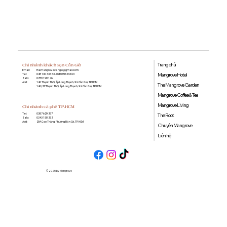
Quán cà phê học bài gần đây: Gợi ý
không gian yên tĩnh, nhiều tiện ích tại
Mangrove Coffee & Tea
Trang chủ
Chi nhánh khách sạn Cần Giờ
Email:
themangrovecangio@gmail.com
Mangrove Hotel
Tel:
028 730 333 63 - 028 888 333 63
Zalo:
0789 198 146
Add:
146 Thạnh Thới, Ấp Long Thạnh, Xã Cần Giờ, TP. HCM
The Mangrove Garden
146/22 Thạnh Thới, Ấp Long Thạnh, Xã Cần Giờ, TP. HCM
Mangrove Coffee & Tea
Mangrove Living
Chi nhánh cà phê TP.HCM
0387 629 297
Tel:
The Root
0343 158 252
Zalo:
29A Cao Thắng, Phường Bàn Cờ, TP. HCM
Add:
Chuyện Mangrove
Liên hệ
© 2025 by Mangrove