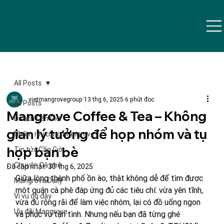
All Posts
vietmangrovegroup
13 thg 6, 2025
6 phút đọc
All Posts
Mangrove Coffee & Tea – Không
Du lịch Cần Giờ
gian lý tưởng để họp nhóm và tụ
Nhâm nhi cùng Mangrove
họp bạn bè
Tin tức Cần Giờ
Chuyện Cà phê
Đã cập nhật:
30 thg 6, 2025
Giữa lòng thành phố ồn ào, thật không dễ để tìm được 
Mangrove Daily
một quán cà phê đáp ứng đủ các tiêu chí: vừa yên tĩnh, 
Vi vu đó đây
vừa đủ rộng rãi để làm việc nhóm, lại có đồ uống ngon 
Ưu đãi Mangrove
và phục vụ tận tình. Nhưng nếu bạn đã từng ghé 