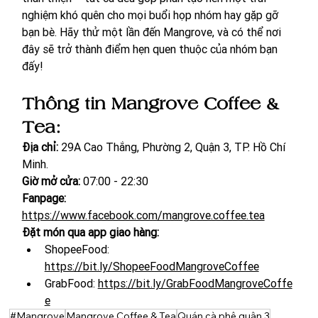
nghiệm khó quên cho mọi buổi họp nhóm hay gặp gỡ 
bạn bè. Hãy thử một lần đến Mangrove, và có thể nơi 
đây sẽ trở thành điểm hẹn quen thuộc của nhóm bạn 
đấy!
Thông tin Mangrove Coffee & 
Tea:
Địa chỉ: 
29A Cao Thắng, Phường 2, Quận 3, TP. Hồ Chí 
Minh.
Giờ mở cửa:
 07:00 - 22:30
Fanpage: 
https://www.facebook.com/mangrove.coffee.tea
Đặt món qua app giao hàng: 
ShopeeFood: 
https://bit.ly/ShopeeFoodMangroveCoffee
GrabFood:
https://bit.ly/GrabFoodMangroveCoffe
e
#Mangrove
Mangrove Coffee & Tea
Quán cà phê quận 3