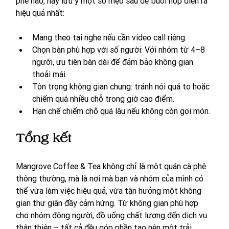
phê nào, hãy lưu ý một số mẹo sau để buổi họp diễn ra 
hiệu quả nhất:
Mang theo tai nghe nếu cần video call riêng.
Chọn bàn phù hợp với số người: Với nhóm từ 4–8 
người, ưu tiên bàn dài để đảm bảo không gian 
thoải mái.
Tôn trọng không gian chung: tránh nói quá to hoặc 
chiếm quá nhiều chỗ trong giờ cao điểm.
Hạn chế chiếm chỗ quá lâu nếu không còn gọi món.
Tổng kết
Mangrove Coffee & Tea không chỉ là một quán cà phê 
thông thường, mà là nơi mà bạn và nhóm của mình có 
thể vừa làm việc hiệu quả, vừa tận hưởng một không 
gian thư giãn đầy cảm hứng. Từ không gian phù hợp 
cho nhóm đông người, đồ uống chất lượng đến dịch vụ 
thân thiện – tất cả đều góp phần tạo nên một trải 