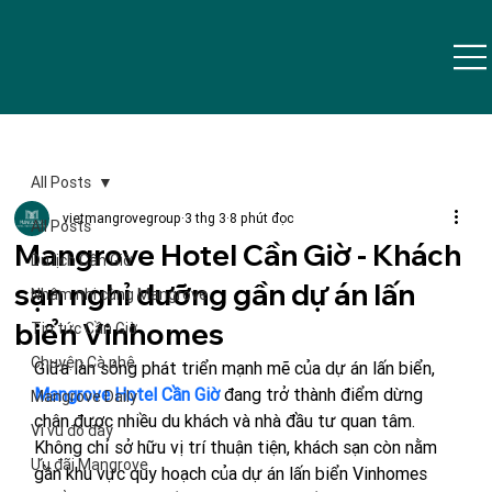
All Posts
vietmangrovegroup
3 thg 3
8 phút đọc
All Posts
Mangrove Hotel Cần Giờ - Khách
Du lịch Cần Giờ
sạn nghỉ dưỡng gần dự án lấn
Nhâm nhi cùng Mangrove
biển Vinhomes
Tin tức Cần Giờ
Chuyện Cà phê
Giữa làn sóng phát triển mạnh mẽ của dự án lấn biển, 
Mangrove Hotel Cần Giờ
 đang trở thành điểm dừng 
Mangrove Daily
chân được nhiều du khách và nhà đầu tư quan tâm. 
Vi vu đó đây
Không chỉ sở hữu vị trí thuận tiện, khách sạn còn nằm 
Ưu đãi Mangrove
gần khu vực quy hoạch của dự án lấn biển Vinhomes 