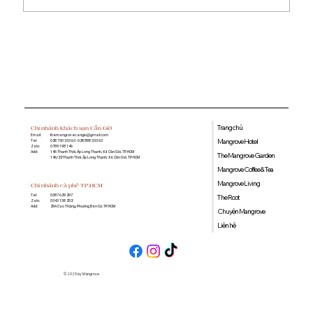
Du lịch Cần Giờ bằng xe máy: Kinh
nghiệm vi vu chỉ cách TP.HCM khoảng
2 giờ
Trang chủ
Chi nhánh khách sạn Cần Giờ
Email:
themangrovecangio@gmail.com
Mangrove Hotel
Tel:
028 730 333 63 - 028 888 333 63
Zalo:
0789 198 146
Add:
146 Thạnh Thới, Ấp Long Thạnh, Xã Cần Giờ, TP. HCM
The Mangrove Garden
146/22 Thạnh Thới, Ấp Long Thạnh, Xã Cần Giờ, TP. HCM
Mangrove Coffee & Tea
Mangrove Living
Chi nhánh cà phê TP.HCM
0387 629 297
Tel:
The Root
0343 158 252
Zalo:
29A Cao Thắng, Phường Bàn Cờ, TP. HCM
Add:
Chuyện Mangrove
Liên hệ
© 2025 by Mangrove