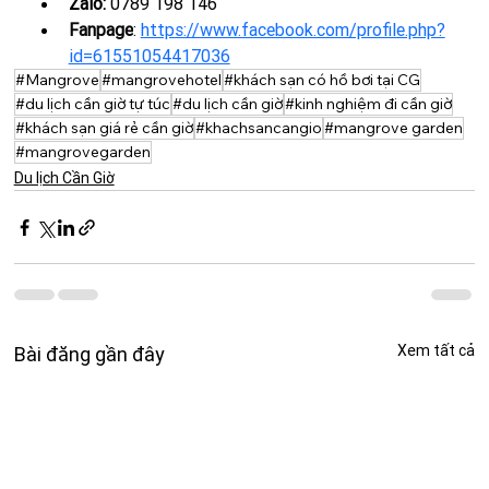
Zalo: 
0789 198 146
Fanpage
: 
https://www.facebook.com/profile.php?
id=61551054417036
#Mangrove
#mangrovehotel
#khách sạn có hồ bơi tại CG
#du lịch cần giờ tự túc
#du lịch cần giờ
#kinh nghiệm đi cần giờ
#khách sạn giá rẻ cần giờ
#khachsancangio
#mangrove garden
#mangrovegarden
Du lịch Cần Giờ
Xem tất cả
Bài đăng gần đây