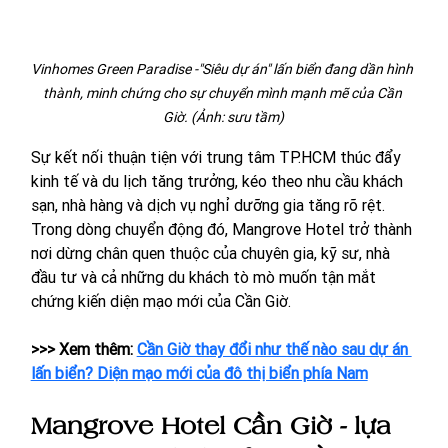
Vinhomes Green Paradise -"Siêu dự án" lấn biển đang dần hình 
thành, minh chứng cho sự chuyển mình mạnh mẽ của Cần 
Giờ. (Ảnh: sưu tầm)
Sự kết nối thuận tiện với trung tâm TP.HCM thúc đẩy 
kinh tế và du lịch tăng trưởng, kéo theo nhu cầu khách 
sạn, nhà hàng và dịch vụ nghỉ dưỡng gia tăng rõ rệt. 
Trong dòng chuyển động đó, Mangrove Hotel trở thành 
nơi dừng chân quen thuộc của chuyên gia, kỹ sư, nhà 
đầu tư và cả những du khách tò mò muốn tận mắt 
chứng kiến diện mạo mới của Cần Giờ.
>>> Xem thêm: 
Cần Giờ thay đổi như thế nào sau dự án 
lấn biển? Diện mạo mới của đô thị biển phía Nam
Mangrove Hotel Cần Giờ - lựa 