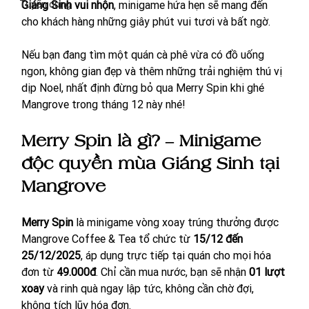
Tuyển dụng
Giáng Sinh vui nhộn
, minigame hứa hẹn sẽ mang đến 
cho khách hàng những giây phút vui tươi và bất ngờ.
Nếu bạn đang tìm một quán cà phê vừa có đồ uống 
ngon, không gian đẹp và thêm những trải nghiệm thú vị 
dịp Noel, nhất định đừng bỏ qua Merry Spin khi ghé 
Mangrove trong tháng 12 này nhé!
Merry Spin là gì? – Minigame 
độc quyền mùa Giáng Sinh tại 
Mangrove
Merry Spin
 là minigame vòng xoay trúng thưởng được 
Mangrove Coffee & Tea tổ chức từ 
15/12 đến 
25/12/2025
, áp dụng trực tiếp tại quán cho mọi hóa 
đơn từ 
49.000đ
. Chỉ cần mua nước, bạn sẽ nhận 
01 lượt 
xoay
 và rinh quà ngay lập tức, không cần chờ đợi, 
không tích lũy hóa đơn.