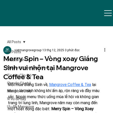
All Posts
vietmangrovegroup
13 thg 12, 2025
3 phút đọc
All Posts
Merry Spin – Vòng xoay Giáng
Du lịch Cần Giờ
Sinh vui nhộn tại Mangrove
Nhâm nhi cùng Mangrove
Coffee & Tea
Tin tức Cần Giờ
Chuyện Cà phê
Mỗi mùa Giáng Sinh về, 
Mangrove Coffee & Tea
 lại 
khoác lên mình không khí ấm áp, rộn ràng và đầy màu 
Mangrove Daily
sắc. Ngoài menu thức uống mùa lễ hội và không gian 
Vi vu đó đây
trang trí lung linh, Mangrove năm nay còn mang đến 
Ưu đãi Mangrove
một hoạt động đặc biệt: 
Merry Spin – Vòng Xoay 