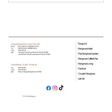
Quán cà phê học bài gần đây: Gợi ý
không gian yên tĩnh, nhiều tiện ích tại
Mangrove Coffee & Tea
Trang chủ
Chi nhánh khách sạn Cần Giờ
Email:
themangrovecangio@gmail.com
Mangrove Hotel
Tel:
028 730 333 63 - 028 888 333 63
Zalo:
0789 198 146
Add:
146 Thạnh Thới, Ấp Long Thạnh, Xã Cần Giờ, TP. HCM
The Mangrove Garden
146/22 Thạnh Thới, Ấp Long Thạnh, Xã Cần Giờ, TP. HCM
Mangrove Coffee & Tea
Mangrove Living
Chi nhánh cà phê TP.HCM
0387 629 297
Tel:
The Root
0343 158 252
Zalo:
29A Cao Thắng, Phường Bàn Cờ, TP. HCM
Add:
Chuyện Mangrove
Liên hệ
© 2025 by Mangrove