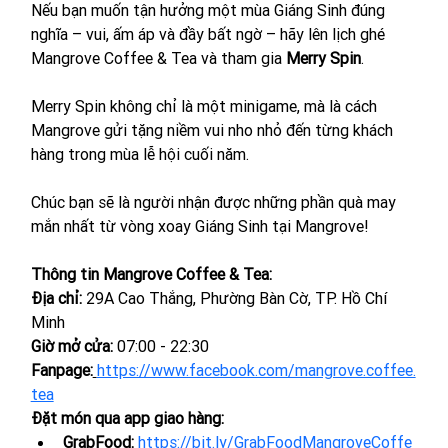
Nếu bạn muốn tận hưởng một mùa Giáng Sinh đúng 
nghĩa – vui, ấm áp và đầy bất ngờ – hãy lên lịch ghé 
Mangrove Coffee & Tea và tham gia 
Merry Spin
.
Merry Spin không chỉ là một minigame, mà là cách 
Mangrove gửi tặng niềm vui nho nhỏ đến từng khách 
hàng trong mùa lễ hội cuối năm.
Chúc bạn sẽ là người nhận được những phần quà may 
mắn nhất từ vòng xoay Giáng Sinh tại Mangrove!
Thông tin Mangrove Coffee & Tea:
Địa chỉ:
 29A Cao Thắng, Phường Bàn Cờ, TP. Hồ Chí 
Minh
Giờ mở cửa:
 07:00 - 22:30
Fanpage:
https://www.facebook.com/mangrove.coffee.
tea
Đặt món qua app giao hàng:
GrabFood:
https://bit.ly/GrabFoodMangroveCoffe