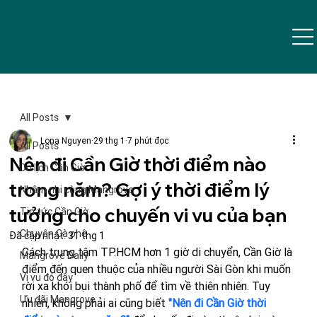
All Posts
Lona Nguyen
29 thg 1
7 phút đọc
All Posts
Nên đi Cần Giờ thời điểm nào
Du lịch Cần Giờ
trong năm? Gợi ý thời điểm lý
Nhâm nhi cùng Mangrove
tưởng cho chuyến vi vu của bạn
Tin tức Cần Giờ
Chuyện Cà phê
Đã cập nhật:
31 thg 1
Cách trung tâm TP.HCM hơn 1 giờ di chuyển, Cần Giờ là 
Mangrove Daily
điểm đến quen thuộc của nhiều người Sài Gòn khi muốn 
Vi vu đó đây
rời xa khói bụi thành phố để tìm về thiên nhiên. Tuy 
Ưu đãi Mangrove
nhiên, không phải ai cũng biết
 "Nên đi Cần Giờ thời 