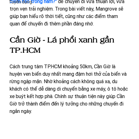
điểm nào trong năm?" 
để chuyến đi vừa thuận lợi, vừa 
Tuyển dụng
trọn vẹn trải nghiệm. Trong bài viết này, Mangrove sẽ 
giúp bạn hiểu rõ thời tiết, cũng như các điểm tham 
quan để chuyến đi thêm phần đáng nhớ.
Cần Giờ - Lá phổi xanh gần 
TP.HCM
Cách trung tâm TP.HCM khoảng 50km, Cần Giờ là 
huyện ven biển duy nhất mang đậm hơi thở của biển và 
rừng ngập mặn. 
Nhờ khoảng cách không quá xa, du 
khách có thể dễ dàng di chuyển bằng xe máy, ô tô hoặc 
xe buýt kết hợp phà. Chính sự thuận tiện này giúp Cần 
Giờ trở thành điểm đến lý tưởng cho những chuyến đi 
ngắn ngày.