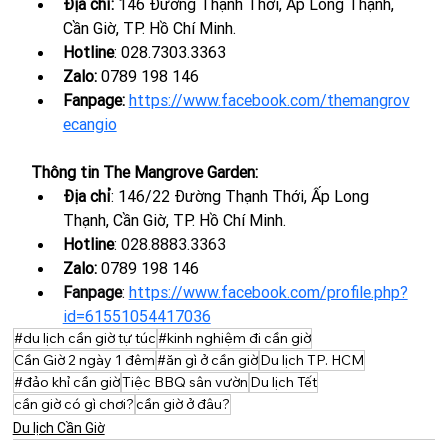
Địa chỉ: 
146 Đường Thạnh Thới, Ấp Long Thạnh, 
Cần Giờ, TP. Hồ Chí Minh.
Hotline
: 028.7303.3363
Zalo: 
0789 198 146
Fanpage:
https://www.facebook.com/themangrov
ecangio
Thông tin The Mangrove Garden:
Địa chỉ
: 146/22 Đường Thạnh Thới, Ấp Long 
Thạnh, Cần Giờ, TP. Hồ Chí Minh.
Hotline
: 
028.8883.3363
Zalo: 
0789 198 146
Fanpage
:
https://www.facebook.com/profile.php?
id=61551054417036
#du lịch cần giờ tự túc
#kinh nghiệm đi cần giờ
Cần Giờ 2 ngày 1 đêm
#ăn gì ở cần giờ
Du lịch TP. HCM
#đảo khỉ cần giờ
Tiệc BBQ sân vườn
Du lịch Tết
cần giờ có gì chơi?
cần giờ ở đâu?
Du lịch Cần Giờ