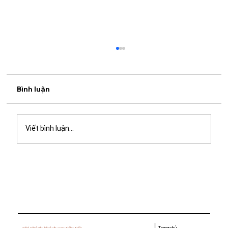
Bình luận
Viết bình luận...
Du lịch Cần Giờ bằng xe máy: Kinh
nghiệm vi vu chỉ cách TP.HCM khoảng
2 giờ
Trang chủ