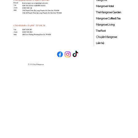
Chi nhánh khách sạn Cần Giờ
Email:
themangrovecangio@gmail.com
Mangrove Hotel
Tel:
028 730 333 63 - 028 888 333 63
Zalo:
0789 198 146
Add:
146 Thạnh Thới, Ấp Long Thạnh, Xã Cần Giờ, TP. HCM
The Mangrove Garden
146/22 Thạnh Thới, Ấp Long Thạnh, Xã Cần Giờ, TP. HCM
Mangrove Coffee & Tea
Mangrove Living
Chi nhánh cà phê TP.HCM
0387 629 297
Tel:
The Root
0343 158 252
Zalo:
29A Cao Thắng, Phường Bàn Cờ, TP. HCM
Add:
Chuyện Mangrove
Liên hệ
© 2025 by Mangrove