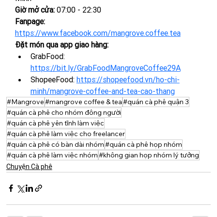
Giờ mở cửa: 
07:00 - 22:30
Fanpage: 
https://www.facebook.com/mangrove.coffee.tea
Đặt món qua app giao hàng:
GrabFood: 
https://bit.ly/GrabFoodMangroveCoffee29A
ShopeeFood: 
https://shopeefood.vn/ho-chi-
minh/mangrove-coffee-and-tea-cao-thang
#Mangrove
#mangrove coffee & tea
#quán cà phê quận 3
#quán cà phê cho nhóm đông người
#quán cà phê yên tĩnh làm việc
#quán cà phê làm việc cho freelancer
#quán cà phê có bàn dài nhóm
#quán cà phê họp nhóm
#quán cà phê làm việc nhóm
#không gian họp nhóm lý tưởng
Chuyện Cà phê