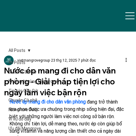
All Posts
vietmangrovegroup
23 thg 12, 2025
7 phút đọc
All Posts
Nước ép mang đi cho dân văn
Du lịch Cần Giờ
phòng - Giải pháp tiện lợi cho
Nhâm nhi cùng Mangrove
ngày làm việc bận rộn
Tin tức Cần Giờ
Chuyện Cà phê
Nước ép mang đi cho dân văn phòng
 đang trở thành 
lựa chọn được ưa chuộng trong nhịp sống hiện đại, đặc 
Mangrove Daily
biệt với những người làm việc nơi công sở bận rộn. 
Vi vu đó đây
Không chỉ tiện lợi, dễ mang theo, nước ép còn giúp bổ 
Ưu đãi Mangrove
sung vitamin và năng lượng cần thiết cho cả ngày dài 