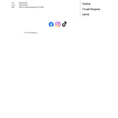
0387 629 297
Tel:
The Root
0343 158 252
Zalo:
29A Cao Thắng, Phường Bàn Cờ, TP. HCM
Add:
Chuyện Mangrove
Liên hệ
© 2025 by Mangrove