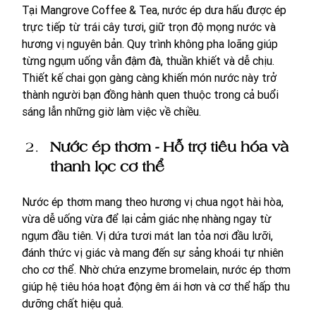
Tại Mangrove Coffee & Tea, nước ép dưa hấu được ép 
trực tiếp từ trái cây tươi, giữ trọn độ mọng nước và 
hương vị nguyên bản. Quy trình không pha loãng giúp 
từng ngụm uống vẫn đậm đà, thuần khiết và dễ chịu. 
Thiết kế chai gọn gàng càng khiến món nước này trở 
thành người bạn đồng hành quen thuộc trong cả buổi 
sáng lẫn những giờ làm việc về chiều.
Nước ép thơm - Hỗ trợ tiêu hóa và 
thanh lọc cơ thể
Nước ép thơm mang theo hương vị chua ngọt hài hòa, 
vừa dễ uống vừa để lại cảm giác nhẹ nhàng ngay từ 
ngụm đầu tiên. Vị dứa tươi mát lan tỏa nơi đầu lưỡi, 
đánh thức vị giác và mang đến sự sảng khoái tự nhiên 
cho cơ thể. Nhờ chứa enzyme bromelain, nước ép thơm 
giúp hệ tiêu hóa hoạt động êm ái hơn và cơ thể hấp thu 
dưỡng chất hiệu quả.