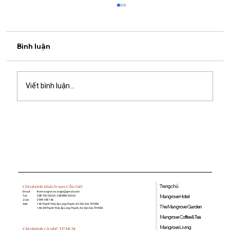
Bình luận
Viết bình luận...
Quán cà phê học bài gần đây: Gợi ý
không gian yên tĩnh, nhiều tiện ích tại
Mangrove Coffee & Tea
Trang chủ
Chi nhánh khách sạn Cần Giờ
Email:
themangrovecangio@gmail.com
Mangrove Hotel
Tel:
028 730 333 63 - 028 888 333 63
Zalo:
0789 198 146
Add:
146 Thạnh Thới, Ấp Long Thạnh, Xã Cần Giờ, TP. HCM
The Mangrove Garden
146/22 Thạnh Thới, Ấp Long Thạnh, Xã Cần Giờ, TP. HCM
Mangrove Coffee & Tea
Mangrove Living
Chi nhánh cà phê TP.HCM