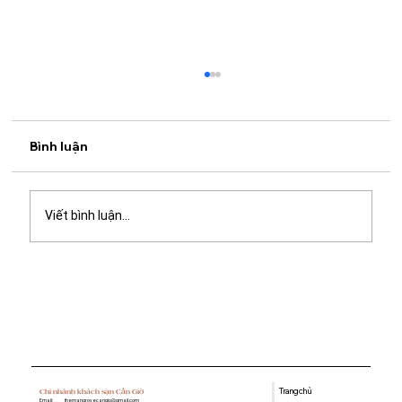
Bình luận
Viết bình luận...
Quán cà phê học bài gần đây: Gợi ý
không gian yên tĩnh, nhiều tiện ích tại
Mangrove Coffee & Tea
Trang chủ
Chi nhánh khách sạn Cần Giờ
Email:
themangrovecangio@gmail.com