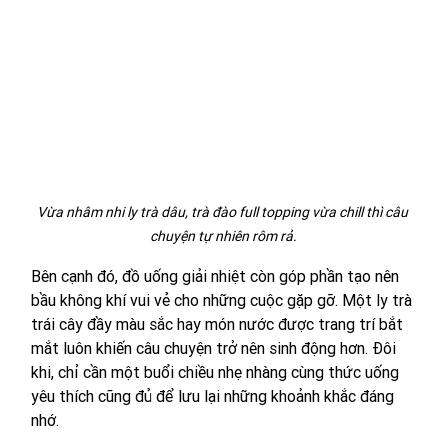
Vừa nhâm nhi ly trà dâu, trà đào full topping vừa chill thì câu 
chuyện tự nhiên rôm rả.
Bên cạnh đó, đồ uống giải nhiệt còn góp phần tạo nên 
bầu không khí vui vẻ cho những cuộc gặp gỡ. Một ly trà 
trái cây đầy màu sắc hay món nước được trang trí bắt 
mắt luôn khiến câu chuyện trở nên sinh động hơn. Đôi 
khi, chỉ cần một buổi chiều nhẹ nhàng cùng thức uống 
yêu thích cũng đủ để lưu lại những khoảnh khắc đáng 
nhớ.