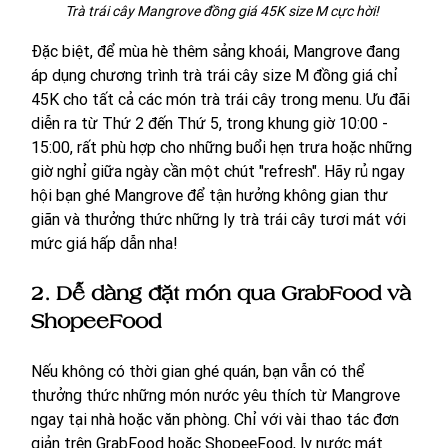
Trà trái cây Mangrove đồng giá 45K size M cực hời! 
Đặc biệt, để mùa hè thêm sảng khoái, Mangrove đang 
áp dụng chương trình trà trái cây size M đồng giá chỉ 
45K cho tất cả các món trà trái cây trong menu. Ưu đãi 
diễn ra từ Thứ 2 đến Thứ 5, trong khung giờ 10:00 - 
15:00, rất phù hợp cho những buổi hẹn trưa hoặc những 
giờ nghỉ giữa ngày cần một chút "refresh". Hãy rủ ngay 
hội bạn ghé Mangrove để tận hưởng không gian thư 
giãn và thưởng thức những ly trà trái cây tươi mát với 
mức giá hấp dẫn nha!
2. Dễ dàng đặt món qua GrabFood và 
ShopeeFood
Nếu không có thời gian ghé quán, bạn vẫn có thể 
thưởng thức những món nước yêu thích từ Mangrove 
ngay tại nhà hoặc văn phòng. Chỉ với vài thao tác đơn 
giản trên GrabFood hoặc ShopeeFood, ly nước mát 