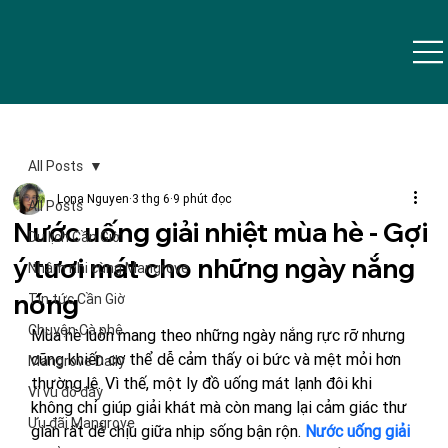
All Posts
Lona Nguyen
3 thg 6
9 phút đọc
All Posts
Nước uống giải nhiệt mùa hè - Gợi
Du lịch Cần Giờ
ý tươi mát cho những ngày nắng
Nhâm nhi cùng Mangrove
nóng
Tin tức Cần Giờ
Chuyện Cà phê
Mùa hè luôn mang theo những ngày nắng rực rỡ nhưng 
cũng khiến cơ thể dễ cảm thấy oi bức và mệt mỏi hơn 
Mangrove Daily
thường lệ. Vì thế, một ly đồ uống mát lạnh đôi khi 
Vi vu đó đây
không chỉ giúp giải khát mà còn mang lại cảm giác thư 
Ưu đãi Mangrove
giãn rất dễ chịu giữa nhịp sống bận rộn. 
Nước uống giải 