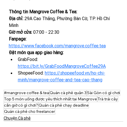
Thông tin Mangrove Coffee & Tea:
Địa chỉ: 
29A Cao Thắng, Phường Bàn Cờ, TP. Hồ Chí 
Minh
Giờ mở cửa: 
07:00 - 22:30
Fanpage: 
https://www.facebook.com/mangrove.coffee.tea
Đặt món qua app giao hàng:
GrabFood: 
https://bit.ly/GrabFoodMangroveCoffee29A
ShopeeFood: 
https://shopeefood.vn/ho-chi-
minh/mangrove-coffee-and-tea-cao-thang
#mangrove coffee & tea
Quán cà phê quận 3
Sài Gòn có gì chơi
Top 5 món uống được yêu thích nhất tại Mangrove
Trà trái cây
cần giờ có gì chơi?
Quán cà phê chạy deadline
Quán cà phê cho freelancer
Chuyện Cà phê