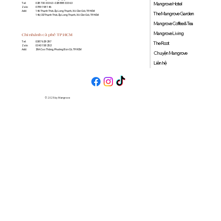
Mangrove Hotel
Tel:
028 730 333 63 - 028 888 333 63
Zalo:
0789 198 146
Add:
146 Thạnh Thới, Ấp Long Thạnh, Xã Cần Giờ, TP. HCM
The Mangrove Garden
146/22 Thạnh Thới, Ấp Long Thạnh, Xã Cần Giờ, TP. HCM
Mangrove Coffee & Tea
Mangrove Living
Chi nhánh cà phê TP.HCM
0387 629 297
Tel:
The Root
0343 158 252
Zalo:
29A Cao Thắng, Phường Bàn Cờ, TP. HCM
Add:
Chuyện Mangrove
Liên hệ
© 2025 by Mangrove