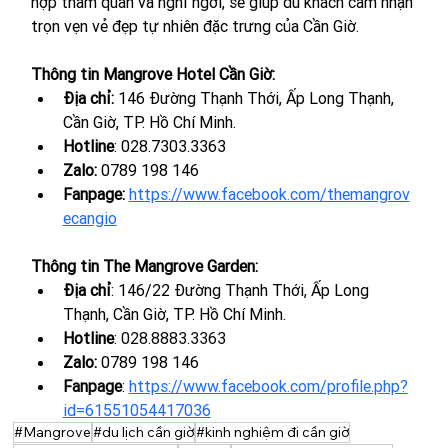
hợp tham quan và nghỉ ngơi, sẽ giúp du khách cảm nhận 
trọn vẹn vẻ đẹp tự nhiên đặc trưng của Cần Giờ.
Thông tin Mangrove Hotel Cần Giờ:
Địa chỉ: 
146 Đường Thạnh Thới, Ấp Long Thạnh, 
Cần Giờ, TP. Hồ Chí Minh.
Hotline
: 028.7303.3363
Zalo: 
0789 198 146
Fanpage:
https://www.facebook.com/themangrov
ecangio
Thông tin The Mangrove Garden:
Địa chỉ
: 146/22 Đường Thạnh Thới, Ấp Long 
Thạnh, Cần Giờ, TP. Hồ Chí Minh.
Hotline
: 
028.8883.3363
Zalo: 
0789 198 146
Fanpage
: 
https://www.facebook.com/profile.php?
id=61551054417036
#Mangrove
#du lịch cần giờ
#kinh nghiệm đi cần giờ