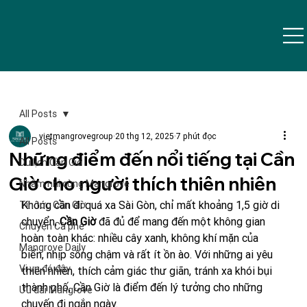
All Posts
vietmangrovegroup
20 thg 12, 2025
7 phút đọc
All Posts
Những điểm đến nổi tiếng tại Cần
Du lịch Cần Giờ
Giờ cho người thích thiên nhiên
Nhâm nhi cùng Mangrove
Không cần đi quá xa Sài Gòn, chỉ mất khoảng 1,5 giờ di 
Tin tức Cần Giờ
chuyển, 
Cần Giờ
 đã đủ để mang đến một không gian 
Chuyện Cà phê
hoàn toàn khác: nhiều cây xanh, không khí mặn của 
Mangrove Daily
biển, nhịp sống chậm và rất ít ồn ào. Với những ai yêu 
Vi vu đó đây
thiên nhiên, thích cảm giác thư giãn, tránh xa khói bụi 
thành phố, Cần Giờ là điểm đến lý tưởng cho những 
Ưu đãi Mangrove
chuyến đi ngắn ngày.