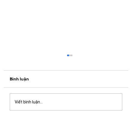
Bình luận
Viết bình luận...
Du lịch Cần Giờ bằng xe máy: Kinh
nghiệm vi vu chỉ cách TP.HCM khoảng