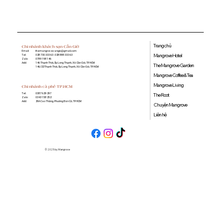
2 giờ
Trang chủ
Chi nhánh khách sạn Cần Giờ
Email:
themangrovecangio@gmail.com
Mangrove Hotel
Tel:
028 730 333 63 - 028 888 333 63
Zalo:
0789 198 146
Add:
146 Thạnh Thới, Ấp Long Thạnh, Xã Cần Giờ, TP. HCM
The Mangrove Garden
146/22 Thạnh Thới, Ấp Long Thạnh, Xã Cần Giờ, TP. HCM
Mangrove Coffee & Tea
Mangrove Living
Chi nhánh cà phê TP.HCM
0387 629 297
Tel:
The Root
0343 158 252
Zalo:
29A Cao Thắng, Phường Bàn Cờ, TP. HCM
Add:
Chuyện Mangrove
Liên hệ
© 2025 by Mangrove