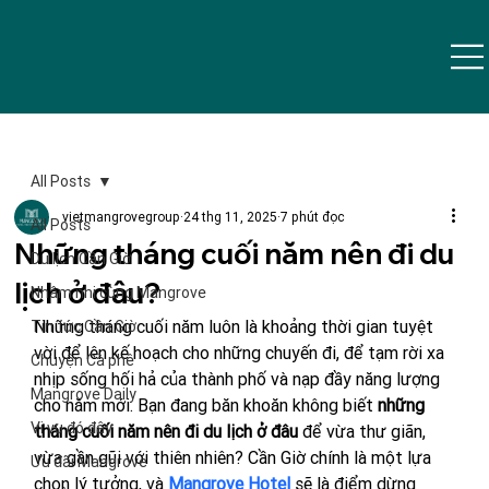
All Posts
vietmangrovegroup
24 thg 11, 2025
7 phút đọc
All Posts
Những tháng cuối năm nên đi du
Du lịch Cần Giờ
lịch ở đâu?
Nhâm nhi cùng Mangrove
Những tháng cuối năm luôn là khoảng thời gian tuyệt 
Tin tức Cần Giờ
vời để lên kế hoạch cho những chuyến đi, để tạm rời xa 
Chuyện Cà phê
nhịp sống hối hả của thành phố và nạp đầy năng lượng 
Mangrove Daily
cho năm mới. Bạn đang băn khoăn không biết 
những 
Vi vu đó đây
tháng cuối năm nên đi du lịch ở đâu
 để vừa thư giãn, 
vừa gần gũi với thiên nhiên? Cần Giờ chính là một lựa 
Ưu đãi Mangrove
chọn lý tưởng, và 
Mangrove Hotel
 sẽ là điểm dừng 