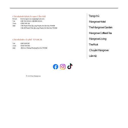
Trang chủ
Chi nhánh khách sạn Cần Giờ
Email:
themangrovecangio@gmail.com
Mangrove Hotel
Tel:
028 730 333 63 - 028 888 333 63
Zalo:
0789 198 146
Add:
146 Thạnh Thới, Ấp Long Thạnh, Xã Cần Giờ, TP. HCM
The Mangrove Garden
146/22 Thạnh Thới, Ấp Long Thạnh, Xã Cần Giờ, TP. HCM
Mangrove Coffee & Tea
Mangrove Living
Chi nhánh cà phê TP.HCM
0387 629 297
Tel:
The Root
0343 158 252
Zalo:
29A Cao Thắng, Phường Bàn Cờ, TP. HCM
Add:
Chuyện Mangrove
Liên hệ
© 2025 by Mangrove