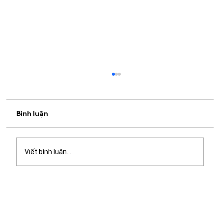
Bình luận
Viết bình luận...
Du lịch Cần Giờ bằng xe máy: Kinh
nghiệm vi vu chỉ cách TP.HCM khoảng
2 giờ