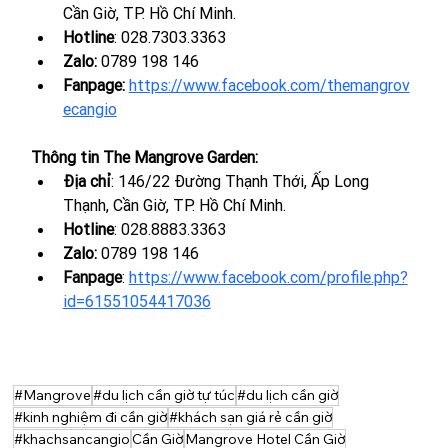
Cần Giờ, TP. Hồ Chí Minh.
Hotline
: 028.7303.3363
Zalo: 
0789 198 146
Fanpage:
https://www.facebook.com/themangrov
ecangio
Thông tin The Mangrove Garden:
Địa chỉ
: 146/22 Đường Thạnh Thới, Ấp Long 
Thạnh, Cần Giờ, TP. Hồ Chí Minh.
Hotline
: 
028.8883.3363
Zalo: 
0789 198 146
Fanpage
: 
https://www.facebook.com/profile.php?
id=61551054417036
#Mangrove
#du lịch cần giờ tự túc
#du lịch cần giờ
#kinh nghiệm đi cần giờ
#khách sạn giá rẻ cần giờ
#khachsancangio
Cần Giờ
Mangrove Hotel Cần Giờ