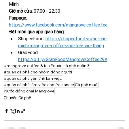
Minh
Giờ mở cửa:
 07:00 - 22:30
Fanpage: 
https://www.facebook.com/mangrove.coffee.tea
Đặt món qua app giao hàng:
ShopeeFood: 
https://shopeefood.vn/ho-chi-
minh/mangrove-coffee-and-tea-cao-thang
GrabFood: 
https://bit.ly/GrabFoodMangroveCoffee29A
#mangrove coffee & tea
#quán cà phê quận 3
#quán cà phê cho nhóm đông người
#quán cà phê yên tĩnh làm việc
#quán cà phê làm việc cho freelancer
Cà phê muối
Nước đóng chai Mangrove
Chuyện Cà phê