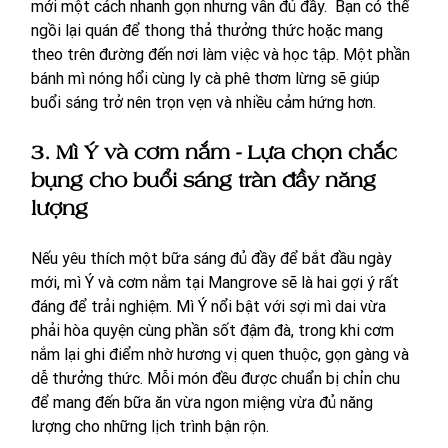
mới một cách nhanh gọn nhưng vẫn đủ đầy.  Bạn có thể 
ngồi lại quán để thong thả thưởng thức hoặc mang 
theo trên đường đến nơi làm việc và học tập. Một phần 
bánh mì nóng hổi cùng ly cà phê thơm lừng sẽ giúp 
buổi sáng trở nên trọn vẹn và nhiều cảm hứng hơn.
3.
Mì Ý và cơm nắm - Lựa chọn chắc 
bụng cho buổi sáng tràn đầy năng 
lượng
Nếu yêu thích một bữa sáng đủ đầy để bắt đầu ngày 
mới, mì Ý và cơm nắm tại Mangrove sẽ là hai gợi ý rất 
đáng để trải nghiệm. Mì Ý nổi bật với sợi mì dai vừa 
phải hòa quyện cùng phần sốt đậm đà, trong khi cơm 
nắm lại ghi điểm nhờ hương vị quen thuộc, gọn gàng và 
dễ thưởng thức. Mỗi món đều được chuẩn bị chỉn chu 
để mang đến bữa ăn vừa ngon miệng vừa đủ năng 
lượng cho những lịch trình bận rộn.