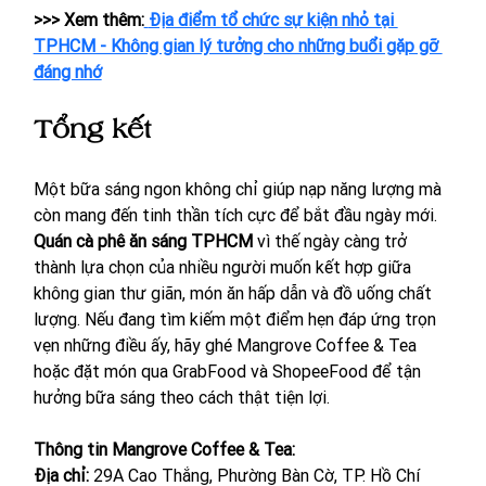
>>> Xem thêm:
Địa điểm tổ chức sự kiện nhỏ tại 
TPHCM - Không gian lý tưởng cho những buổi gặp gỡ 
đáng nhớ
Tổng kết
Một bữa sáng ngon không chỉ giúp nạp năng lượng mà 
còn mang đến tinh thần tích cực để bắt đầu ngày mới. 
Quán cà phê ăn sáng TPHCM
 vì thế ngày càng trở 
thành lựa chọn của nhiều người muốn kết hợp giữa 
không gian thư giãn, món ăn hấp dẫn và đồ uống chất 
lượng. Nếu đang tìm kiếm một điểm hẹn đáp ứng trọn 
vẹn những điều ấy, hãy ghé Mangrove Coffee & Tea 
hoặc đặt món qua GrabFood và ShopeeFood để tận 
hưởng bữa sáng theo cách thật tiện lợi.
Thông tin Mangrove Coffee & Tea:
Địa chỉ: 
29A Cao Thắng, Phường Bàn Cờ, TP. Hồ Chí 