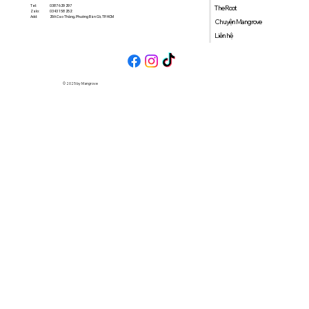
0387 629 297
Tel:
The Root
0343 158 252
Zalo:
29A Cao Thắng, Phường Bàn Cờ, TP. HCM
Add:
Chuyện Mangrove
Liên hệ
© 2025 by Mangrove