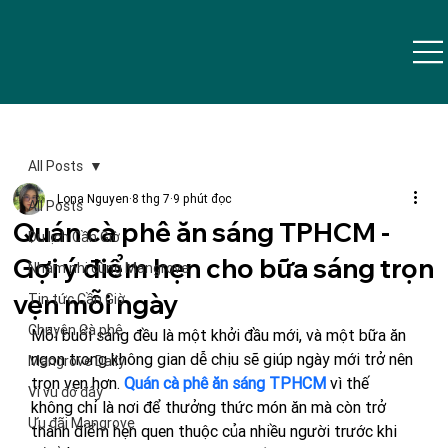
All Posts
Lona Nguyen
8 thg 7
9 phút đọc
All Posts
Quán cà phê ăn sáng TPHCM -
Du lịch Cần Giờ
Gợi ý điểm hẹn cho bữa sáng trọn
Nhâm nhi cùng Mangrove
vẹn mỗi ngày
Tin tức Cần Giờ
Chuyện Cà phê
Mỗi buổi sáng đều là một khởi đầu mới, và một bữa ăn 
ngon trong không gian dễ chịu sẽ giúp ngày mới trở nên 
Mangrove Daily
trọn vẹn hơn. 
Quán cà phê ăn sáng TPHCM
vì thế 
Vi vu đó đây
không chỉ là nơi để thưởng thức món ăn mà còn trở 
Ưu đãi Mangrove
thành điểm hẹn quen thuộc của nhiều người trước khi 