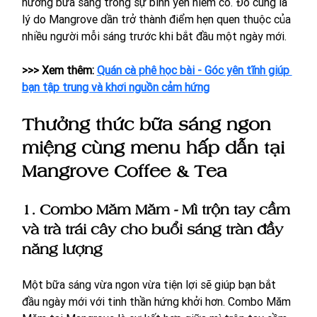
hưởng bữa sáng trong sự bình yên hiếm có. Đó cũng là 
lý do Mangrove dần trở thành điểm hẹn quen thuộc của 
nhiều người mỗi sáng trước khi bắt đầu một ngày mới.
>>> Xem thêm: 
Quán cà phê học bài - Góc yên tĩnh giúp 
bạn tập trung và khơi nguồn cảm hứng
Thưởng thức bữa sáng ngon 
miệng cùng menu hấp dẫn tại 
Mangrove Coffee & Tea
1.
Combo Măm Măm - Mì trộn tay cầm 
và trà trái cây cho buổi sáng tràn đầy 
năng lượng
Một bữa sáng vừa ngon vừa tiện lợi sẽ giúp bạn bắt 
đầu ngày mới với tinh thần hứng khởi hơn. Combo Măm 