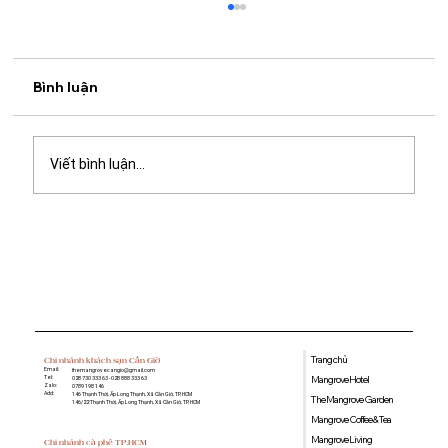
Bình luận
Viết bình luận...
Quán cà phê học bài gần đây: Gợi ý
không gian yên tĩnh, nhiều tiện ích tại
Mangrove Coffee & Tea
Trang chủ
Chi nhánh khách sạn Cần Giờ
Email:
themangrovecangio@gmail.com
Mangrove Hotel
Tel:
028 730 333 63 - 028 888 333 63
Zalo:
0789 198 146
Add:
146 Thạnh Thới, Ấp Long Thạnh, Xã Cần Giờ, TP. HCM
The Mangrove Garden
146/22 Thạnh Thới, Ấp Long Thạnh, Xã Cần Giờ, TP. HCM
Mangrove Coffee & Tea
Mangrove Living
Chi nhánh cà phê TP.HCM