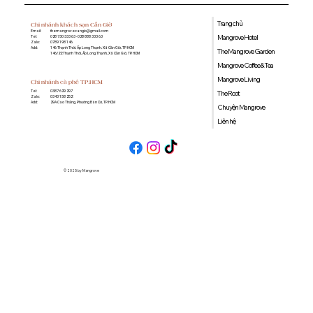
Trang chủ
Chi nhánh khách sạn Cần Giờ
Email:
themangrovecangio@gmail.com
Mangrove Hotel
Tel:
028 730 333 63 - 028 888 333 63
Zalo:
0789 198 146
Add:
146 Thạnh Thới, Ấp Long Thạnh, Xã Cần Giờ, TP. HCM
The Mangrove Garden
146/22 Thạnh Thới, Ấp Long Thạnh, Xã Cần Giờ, TP. HCM
Mangrove Coffee & Tea
Mangrove Living
Chi nhánh cà phê TP.HCM
0387 629 297
Tel:
The Root
0343 158 252
Zalo:
29A Cao Thắng, Phường Bàn Cờ, TP. HCM
Add:
Chuyện Mangrove
Liên hệ
© 2025 by Mangrove