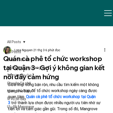
All Posts
Lona Nguyen
21 thg 3
6 phút đọc
All Posts
Quán cà phê tổ chức workshop
Du lịch Cần Giờ
tại Quận 3 - Gợi ý không gian kết
Nhâm nhi cùng Mangrove
nối đầy cảm hứng
Tin tức Cần Giờ
Chuyện Cà phê
Giữa nhịp sống bận rộn, nhu cầu tìm kiếm một không 
gian phù hợp để tổ chức workshop ngày càng được 
Mangrove Daily
quan tâm. 
Quán cà phê tổ chức workshop tại Quận 
Vi vu đó đây
3
 trở thành lựa chọn được nhiều người ưu tiên nhờ sự 
Ưu đãi Mangrove
tiện lợi và cảm giác gần gũi. Trong số đó, Mangrove 