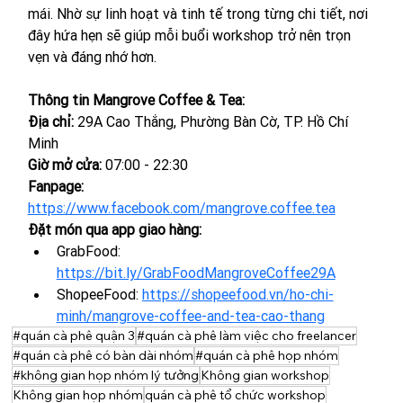
mái. Nhờ sự linh hoạt và tinh tế trong từng chi tiết, nơi 
đây hứa hẹn sẽ giúp mỗi buổi workshop trở nên trọn 
vẹn và đáng nhớ hơn.
Thông tin Mangrove Coffee & Tea:
Địa chỉ: 
29A Cao Thắng, Phường Bàn Cờ, TP. Hồ Chí 
Minh
Giờ mở cửa: 
07:00 - 22:30
Fanpage: 
https://www.facebook.com/mangrove.coffee.tea
Đặt món qua app giao hàng:
GrabFood: 
https://bit.ly/GrabFoodMangroveCoffee29A
ShopeeFood: 
https://shopeefood.vn/ho-chi-
minh/mangrove-coffee-and-tea-cao-thang
#quán cà phê quận 3
#quán cà phê làm việc cho freelancer
#quán cà phê có bàn dài nhóm
#quán cà phê họp nhóm
#không gian họp nhóm lý tưởng
Không gian workshop
Không gian họp nhóm
quán cà phê tổ chức workshop