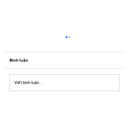
Bình luận
Viết bình luận...
Quán cà phê học bài gần đây: Gợi ý
không gian yên tĩnh, nhiều tiện ích tại
Mangrove Coffee & Tea