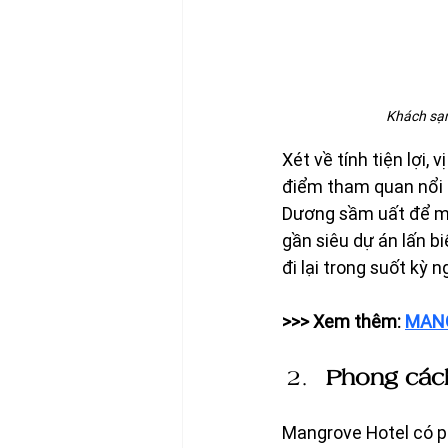
Khách sạn
Xét về tính tiện lợi,
điểm tham quan nổi t
Dương sầm uất để mu
gần siêu dự án lấn b
đi lại trong suốt kỳ n
>>> Xem thêm: 
MANG
Phong cách
Mangrove Hotel có ph