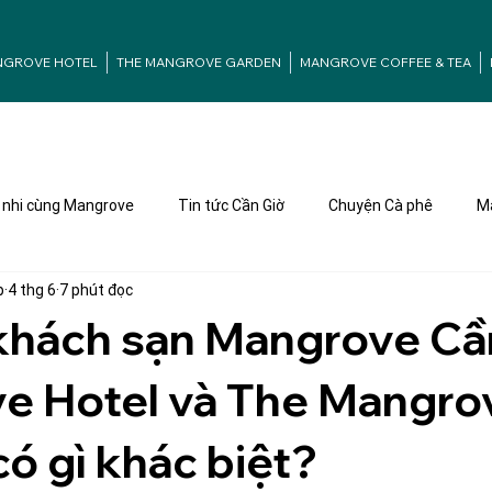
NGROVE HOTEL
THE MANGROVE GARDEN
MANGROVE COFFEE & TEA
nhi cùng Mangrove
Tin tức Cần Giờ
Chuyện Cà phê
Ma
p
4 thg 6
7 phút đọc
khách sạn Mangrove Cầ
e Hotel và The Mangro
ó gì khác biệt?