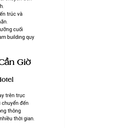
h.
iến trúc và 
mặn.
dưỡng cuối 
am building quy 
 Cần Giờ
Hotel
y trên trục 
i chuyển đến 
ông thông 
hiều thời gian.