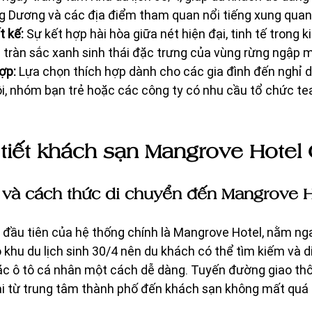
g Dương và các địa điểm tham quan nổi tiếng xung quan
t kế:
 Sự kết hợp hài hòa giữa nét hiện đại, tinh tế trong k
 tràn sắc xanh sinh thái đặc trưng của vùng rừng ngập 
ợp:
 Lựa chọn thích hợp dành cho các gia đình đến nghỉ 
ôi, nhóm bạn trẻ hoặc các công ty có nhu cầu tổ chức te
tiết khách sạn Mangrove Hotel
 lý và cách thức di chuyển đến Mangrove 
đầu tiên của hệ thống chính là Mangrove Hotel, nằm nga
khu du lịch sinh 30/4 nên du khách có thể tìm kiếm và d
c ô tô cá nhân một cách dễ dàng. Tuyến đường giao th
lại từ trung tâm thành phố đến khách sạn không mất quá n