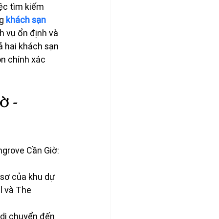
ệc tìm kiếm 
g
khách sạn 
h vụ ổn định và 
ả hai khách sạn 
n chính xác 
 - 
ngrove Cần Giờ:
sơ của khu dự 
l và The 
 di chuyển đến 