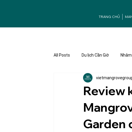
TRANG CHỦ
MA
All Posts
Du lịch Cần Giờ
Nhâm 
vietmangrovegrou
Ưu đãi Mangrove
Tuyển dụng
Review 
Mangrov
Garden c