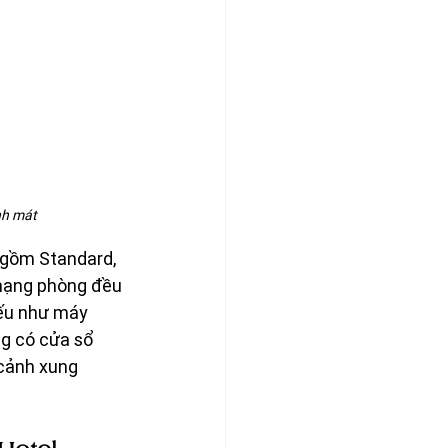
nh mát
 gồm Standard, 
 hạng phòng đều 
yếu như máy 
ng có cửa sổ 
cảnh xung 