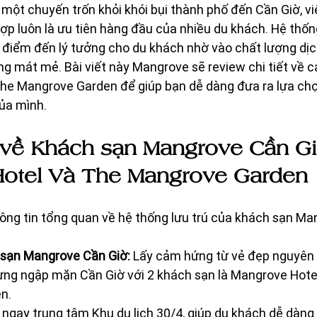
 một chuyến trốn khỏi khói bụi thành phố đến Cần Giờ, vi
hợp luôn là ưu tiên hàng đầu của nhiều du khách. Hệ thốn
à điểm đến lý tưởng cho du khách nhờ vào chất lượng dịc
g mát mẻ. Bài viết này Mangrove sẽ review chi tiết về c
he Mangrove Garden để giúp bạn dễ dàng đưa ra lựa chọ
của mình.
về Khách sạn Mangrove Cần Giờ
otel Và The Mangrove Garden
ông tin tổng quan về hệ thống lưu trú của khách sạn Ma
 sạn Mangrove Cần Giờ:
 Lấy cảm hứng từ vẻ đẹp nguyên 
rừng ngập mặn Cần Giờ với 2 khách sạn là Mangrove Hote
n.
ngay trung tâm Khu du lịch 30/4, giúp du khách dễ dàng