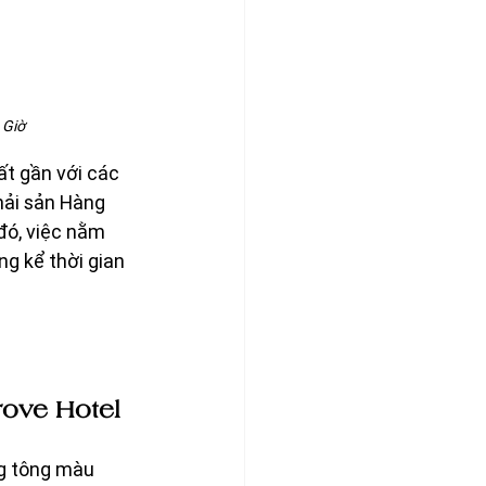
 Giờ
ất gần với các 
hải sản Hàng 
ó, việc nằm 
g kể thời gian 
rove Hotel
ng tông màu 