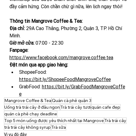
đầy cảm hứng. Còn chần chừ gì nữa, lên lịch ngay thôi!
Thông tin Mangrove Coffee & Tea:
Địa chỉ: 
29A Cao Thắng, Phường 2, Quận 3, TP. Hồ Chí 
Minh.
Giờ mở cửa:
 07:00 - 22:30
Fanpage: 
https://www.facebook.com/mangrove.coffee.tea
Đặt món qua app giao hàng: 
ShopeeFood: 
https://bit.ly/ShopeeFoodMangroveCoffee
GrabFood:
https://bit.ly/GrabFoodMangroveCoffe
e
Mangrove Coffee & Tea
Quán cà phê quận 3
Uống trà trái cây ở đâu ngon
Trà trái cây tươi
quán cafe đẹp
quán cà phê chạy deadline
Top 5 món uống được yêu thích nhất tại Mangrove
Trà trái cây
trà trái cây không syrup
Trà sữa
Vi vu đó đây