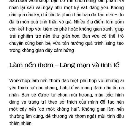
Sau buổi workshop, bạn có thể chọn nung sản phẩm và 
nhận lại sau vài ngày như một kỷ vật đáng yêu. Không 
cần quá cầu kỳ, chỉ cần là phiên bản bạn đã tạo nên – đó 
đã là món quà tinh thần vô giá. Nhiều địa điểm làm gốm 
còn kết hợp với tiệm cà phê hoặc không gian xanh, giúp 
trải nghiệm trở nên thư giãn hơn. Bạn vừa có thể trò 
chuyện cùng bạn bè, vừa tận hưởng quá trình sáng tạo 
trong không gian đầy cảm hứng.
Làm nến thơm – Lãng mạn và tinh tế
Workshop làm nến thơm đặc biệt phù hợp với những ai 
yêu thích sự nhẹ nhàng, tinh tế và mang đậm dấu ấn cá 
nhân. Bạn sẽ được tự chọn mùi hương, màu sắc, hình 
dáng và trang trí theo sở thích của mình để tạo nên 
một cây nến “có một không hai”. Không gian làm nến 
thường ấm cúng, dễ thương và thơm ngát mùi tinh dầu 
thiên nhiên. 