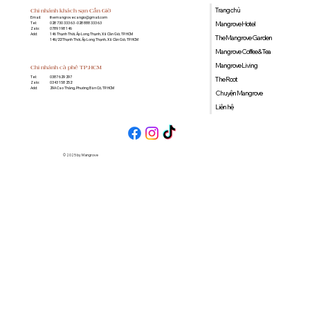
Trang chủ
Chi nhánh khách sạn Cần Giờ
Email:
themangrovecangio@gmail.com
Mangrove Hotel
Tel:
028 730 333 63 - 028 888 333 63
Zalo:
0789 198 146
Add:
146 Thạnh Thới, Ấp Long Thạnh, Xã Cần Giờ, TP. HCM
The Mangrove Garden
146/22 Thạnh Thới, Ấp Long Thạnh, Xã Cần Giờ, TP. HCM
Mangrove Coffee & Tea
Mangrove Living
Chi nhánh cà phê TP.HCM
0387 629 297
Tel:
The Root
0343 158 252
Zalo:
29A Cao Thắng, Phường Bàn Cờ, TP. HCM
Add:
Chuyện Mangrove
Liên hệ
© 2025 by Mangrove