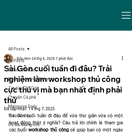
All Posts
Bửu Kim
24 thg 6, 2025
7 phút đọc
All Posts
Sài Gòn cuối tuần đi đâu? Trải
Du lịch Cần Giờ
nghiệm làm workshop thủ công
Nhâm nhi cùng Mangrove
cực thú vị mà bạn nhất định phải
Tin tức Cần Giờ
Chuyện Cà phê
thử
Mangrove Daily
Đã cập nhật:
14 thg 7, 2025
Sài Gòn cuối tuần đi đâu để vừa thư giãn vừa có một 
Vi vu đó đây
hoạt động thật ý nghĩa? Câu trả lời chính là tham gia 
Ưu đãi Mangrove
các buổi 
workshop thủ công
 sẽ giúp bạn có một ngày 