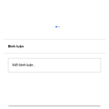
Bình luận
Viết bình luận...
Bắt trọn khoảnh khắc "gây thương
nhớ" tại các địa điểm chụp
photobooth ở Sài Gòn