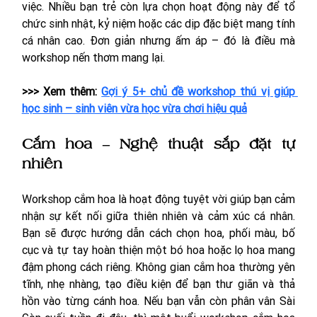
việc. Nhiều bạn trẻ còn lựa chọn hoạt động này để tổ 
chức sinh nhật, kỷ niệm hoặc các dịp đặc biệt mang tính 
cá nhân cao. Đơn giản nhưng ấm áp – đó là điều mà 
workshop nến thơm mang lại.
>>> Xem thêm: 
Gợi ý 5+ chủ đề workshop thú vị giúp 
học sinh – sinh viên vừa học vừa chơi hiệu quả
Cắm hoa – Nghệ thuật sắp đặt tự 
nhiên
Workshop cắm hoa là hoạt động tuyệt vời giúp bạn cảm 
nhận sự kết nối giữa thiên nhiên và cảm xúc cá nhân. 
Bạn sẽ được hướng dẫn cách chọn hoa, phối màu, bố 
cục và tự tay hoàn thiện một bó hoa hoặc lọ hoa mang 
đậm phong cách riêng. Không gian cắm hoa thường yên 
tĩnh, nhẹ nhàng, tạo điều kiện để bạn thư giãn và thả 
hồn vào từng cánh hoa. Nếu bạn vẫn còn phân vân Sài 