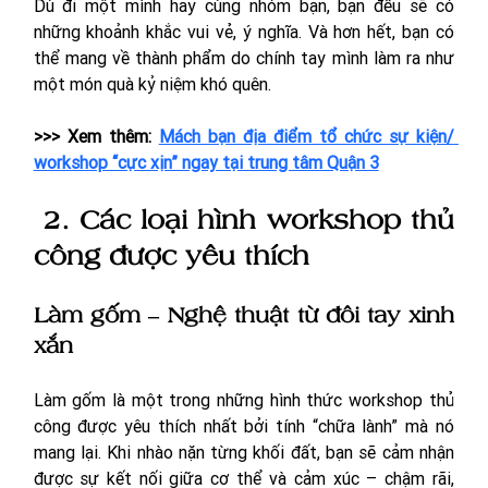
Dù đi một mình hay cùng nhóm bạn, bạn đều sẽ có 
những khoảnh khắc vui vẻ, ý nghĩa. Và hơn hết, bạn có 
thể mang về thành phẩm do chính tay mình làm ra như 
một món quà kỷ niệm khó quên.
>>> Xem thêm: 
Mách bạn địa điểm tổ chức sự kiện/ 
workshop “cực xịn” ngay tại trung tâm Quận 3
 2. Các loại hình workshop thủ 
công được yêu thích
Làm gốm – Nghệ thuật từ đôi tay xinh 
xắn 
Làm gốm là một trong những hình thức workshop thủ 
công được yêu thích nhất bởi tính “chữa lành” mà nó 
mang lại. Khi nhào nặn từng khối đất, bạn sẽ cảm nhận 
được sự kết nối giữa cơ thể và cảm xúc – chậm rãi, 