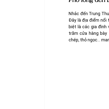
Phố lồng đèn L
Nhắc đến Trung Thu 
Đây là địa điểm nổi
biệt là các gia đìn
trăm cửa hàng bày b
chép, thỏ ngọc… man