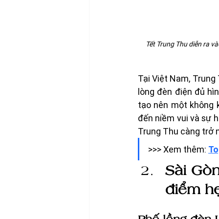
Tết Trung Thu diễn ra v
Tại Việt Nam, Trung
lòng đèn điện đủ hì
tạo nên một không k
đến niềm vui và sự h
Trung Thu càng trở n
>>> Xem thêm: 
To
Sài Gòn
điểm hẹ