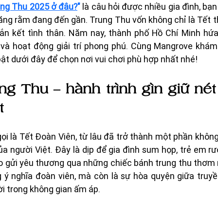
ung Thu 2025 ở đâu?
"
 là câu hỏi được nhiều gia đình, bạn
ng rằm đang đến gần. Trung Thu vốn không chỉ là Tết th
gắn kết tình thân. Năm nay, thành phố Hồ Chí Minh hứ
ội và hoạt động giải trí phong phú. Cùng Mangrove khám
ật dưới đây để chọn nơi vui chơi phù hợp nhất nhé!
ng Thu – hành trình gìn giữ nét
t
ọi là Tết Đoàn Viên, từ lâu đã trở thành một phần không 
ủa người Việt. Đây là dịp để gia đình sum họp, trẻ em rướ
ao gửi yêu thương qua những chiếc bánh trung thu thơm 
ý nghĩa đoàn viên, mà còn là sự hòa quyện giữa truyền
ời trong không gian ấm áp.