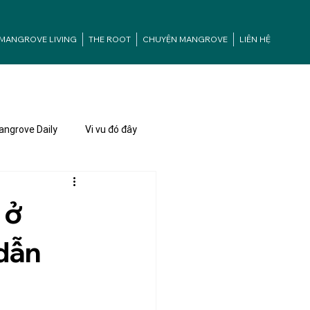
MANGROVE LIVING
THE ROOT
CHUYỆN MANGROVE
LIÊN HỆ
ngrove Daily
Vi vu đó đây
 ở
 dẫn