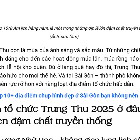
ào 15/8 Âm lịch hằng năm, là một trong những dịp lễ lớn đậm chất truyền 
(Ảnh: sưu tầm)
 Thu còn là mùa của ánh sáng và sắc màu. Từ những chiế
nh dáng cho đến các hoạt động múa lân, múa rồng náo nh
hí lễ hội khó quên. Dù ở làng quê hay đô thị, Trung Th
áo hức cho mọi thế hệ. Và tại Sài Gòn – thành phố không 
ên rực rỡ hơn với hàng loạt địa điểm tổ chức hấp dẫn.
p 10+ địa điểm chụp hình đẹp ở Sài Gòn bạn không nên 
 tổ chức Trung Thu 2025 ở đâ
n đậm chất truyền thống