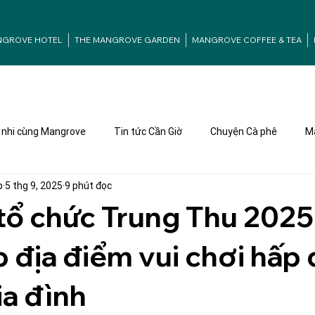
NGROVE HOTEL
THE MANGROVE GARDEN
MANGROVE COFFEE & TEA
nhi cùng Mangrove
Tin tức Cần Giờ
Chuyện Cà phê
Ma
p
5 thg 9, 2025
9 phút đọc
tổ chức Trung Thu 2025
 địa điểm vui chơi hấp
ia đình