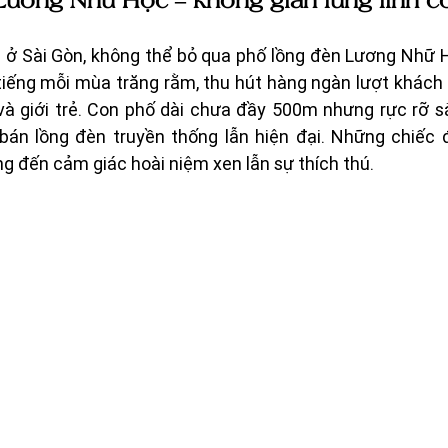
ương Nhữ Học – không gian lung linh c
ở Sài Gòn, không thể bỏ qua phố lồng đèn Lương Nhữ Họ
 tiếng mỗi mùa trăng rằm, thu hút hàng ngàn lượt khách
h và giới trẻ. Con phố dài chưa đầy 500m nhưng rực rỡ 
án lồng đèn truyền thống lẫn hiện đại. Những chiếc đ
g đến cảm giác hoài niệm xen lẫn sự thích thú.