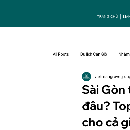
TRANG CHỦ
MA
All Posts
Du lịch Cần Giờ
Nhâm 
vietmangrovegrou
Ưu đãi Mangrove
Tuyển dụng
Sài Gòn 
đâu? Top
cho cả g