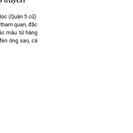
ổ truyền
c (Quận 5 cũ). 
 tham quan, đặc 
sắc màu từ hàng 
èn ông sao, cá 