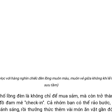
c với hàng nghìn chiếc đèn lồng muôn màu, muôn vẻ giữa không khí lễ h
sưu tầm)
hố lồng đèn là không chỉ để mua sắm, mà còn trở thành
 đồ đam mê "check-in". Cả nhóm bạn có thể rảo bước, 
h ánh sáng, rồi thưởng thức thêm vài món ăn vặt gần đó