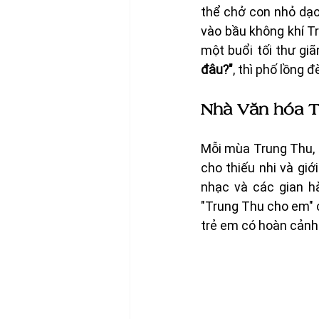
thể chở con nhỏ dạo
vào bầu không khí Tr
một buổi tối thư gi
đâu?"
, thì phố lồng 
Nhà Văn hóa T
Mỗi mùa Trung Thu, 
cho thiếu nhi và giớ
nhạc và các gian hà
"Trung Thu cho em" 
trẻ em có hoàn cảnh