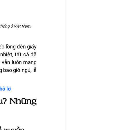
thống ở Việt Nam. 
c lồng đèn giấy 
iệt, tất cả đã 
u vẫn luôn mang 
bao giờ ngủ, lễ 
bỏ lỡ
u? Những 