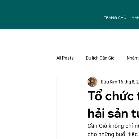
TRANG CHỦ
MA
All Posts
Du lịch Cần Giờ
Nhâm 
Bửu Kim
16 thg 8, 
Ưu đãi Mangrove
Tuyển dụng
Tổ chức 
hải sản 
Cần Giờ không chỉ nổ
cho những buổi tiệc