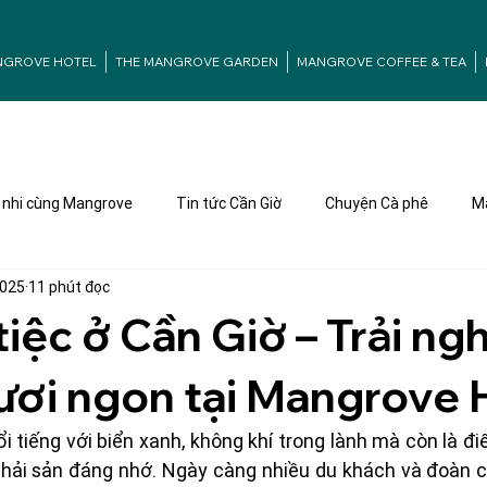
NGROVE HOTEL
THE MANGROVE GARDEN
MANGROVE COFFEE & TEA
nhi cùng Mangrove
Tin tức Cần Giờ
Chuyện Cà phê
Ma
2025
11 phút đọc
tiệc ở Cần Giờ – Trải ng
tươi ngon tại Mangrove 
i tiếng với biển xanh, không khí trong lành mà còn là đi
 hải sản đáng nhớ. Ngày càng nhiều du khách và đoàn cô