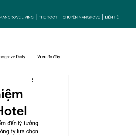
MANGROVE LIVING
THE ROOT
CHUYỆN MANGROVE
LIÊN HỆ
ngrove Daily
Vi vu đó đây
hiệm
Hotel
ểm đến lý tưởng 
ng ty lựa chọn 