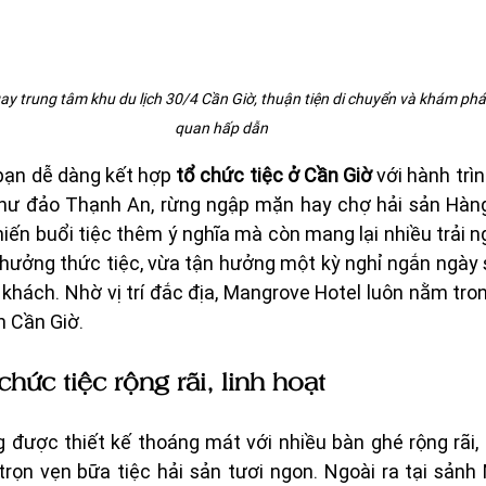
 trung tâm khu du lịch 30/4 Cần Giờ, thuận tiện di chuyển và khám phá
quan hấp dẫn
bạn dễ dàng kết hợp 
tổ chức tiệc ở Cần Giờ
 với hành trì
hư đảo Thạnh An, rừng ngập mặn hay chợ hải sản Hàng
iến buổi tiệc thêm ý nghĩa mà còn mang lại nhiều trải 
hưởng thức tiệc, vừa tận hưởng một kỳ nghỉ ngắn ngày sẽ
khách. Nhờ vị trí đắc địa, Mangrove Hotel luôn nằm tro
n Cần Giờ.
hức tiệc rộng rãi, linh hoạt
 được thiết kế thoáng mát với nhiều bàn ghé rộng rãi, 
rọn vẹn bữa tiệc hải sản tươi ngon. Ngoài ra tại sảnh 