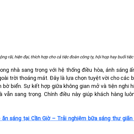
g rãi, hiện đại, thích hợp cho cả tiệc đoàn công ty, hội họp hay buổi tiệ
ong nhà sang trọng với hệ thống điều hòa, ánh sáng ấ
oài trời thoáng mát. Đây là lựa chọn tuyệt vời cho các bu
n bờ biển. Sự kết hợp giữa không gian mở và tiện nghi hi
 vẫn sang trọng. Chính điều này giúp khách hàng luôn h
 ăn sáng tại Cần Giờ – Trải nghiệm bữa sáng thư giãn