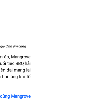
c gia đình ấm cúng
m áp, Mangrove 
ổi tiệc BBQ hải 
ện đại mang lại 
ài lòng khi tổ 
 cùng Mangrove 