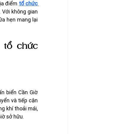
ịa điểm 
tổ chức 
 Với không gian 
ứa hẹn mang lại 
tổ chức 
n biển Cần Giờ 
yển và tiếp cận 
 khí thoải mái, 
Giờ sở hữu.