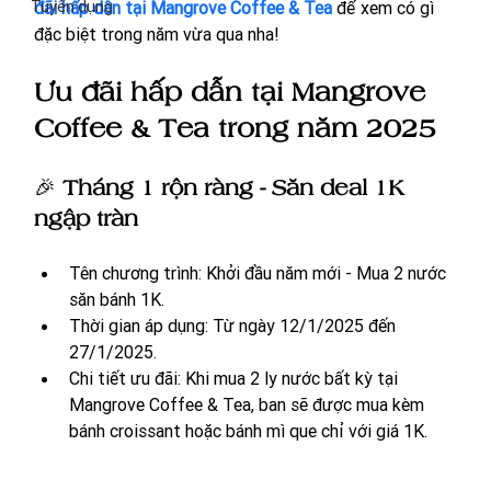
Tuyển dụng
đãi hấp dẫn tại Mangrove Coffee & Tea
để xem có gì 
đặc biệt trong năm vừa qua nha! 
Ưu đãi hấp dẫn tại Mangrove 
Coffee & Tea trong năm 2025
🎉 
Tháng 1 rộn ràng - Săn deal 1K 
ngập tràn
Tên chương trình: Khởi đầu năm mới - Mua 2 nước 
săn bánh 1K.
Thời gian áp dụng: Từ ngày 12/1/2025 đến 
27/1/2025.
Chi tiết ưu đãi: Khi mua 2 ly nước bất kỳ tại 
Mangrove Coffee & Tea, ban sẽ được mua kèm 
bánh croissant hoặc bánh mì que chỉ với giá 1K. 