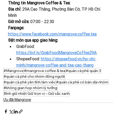
Thông tin Mangrove Coffee & Tea:
Địa chỉ: 
29A Cao Thắng, Phường Bàn Cờ, TP. Hồ Chí 
Minh
Giờ mở cửa: 
07:00 - 22:30
Fanpage: 
https://www.facebook.com/mangrove.coffee.tea
Đặt món qua app giao hàng:
GrabFood: 
https://bit.ly/GrabFoodMangroveCoffee29A
ShopeeFood: 
https://shopeefood.vn/ho-chi-
minh/mangrove-coffee-and-tea-cao-thang
#Mangrove
#mangrove coffee & tea
#quán cà phê quận 3
#quán cà phê cho nhóm đông người
#quán cà phê yên tĩnh làm việc
#quán cà phê có bàn dài nhóm
#không gian họp nhóm lý tưởng
Bình giữ nhiệt Giữ trọn vị – Giữ sắc xanh
Ưu đãi Mangrove