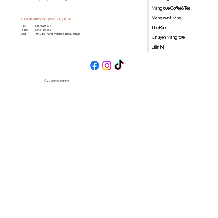
Mangrove Coffee & Tea
Mangrove Living
Chi nhánh cà phê TP.HCM
0387 629 297
Tel:
The Root
0343 158 252
Zalo:
29A Cao Thắng, Phường Bàn Cờ, TP. HCM
Add:
Chuyện Mangrove
Liên hệ
© 2025 by Mangrove