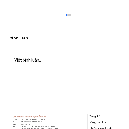
Bình luận
Viết bình luận...
Ưu đãi mua 2 tặng 1 Hồng trà sữa - Hẹn
hội bạn chill mỗi tối tại Mangrove
Coffee & Tea
Trang chủ
Chi nhánh khách sạn Cần Giờ
Email:
themangrovecangio@gmail.com
Mangrove Hotel
Tel:
028 730 333 63 - 028 888 333 63
Zalo:
0789 198 146
Add:
146 Thạnh Thới, Ấp Long Thạnh, Xã Cần Giờ, TP. HCM
The Mangrove Garden
146/22 Thạnh Thới, Ấp Long Thạnh, Xã Cần Giờ, TP. HCM