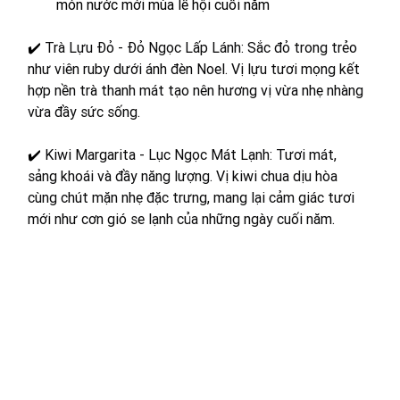
món nước mới mùa lễ hội cuối năm
✔️ 
Trà Lựu Đỏ - Đỏ Ngọc Lấp Lánh: Sắc đỏ trong trẻo 
như viên ruby dưới ánh đèn Noel. Vị lựu tươi mọng kết 
hợp nền trà thanh mát tạo nên hương vị vừa nhẹ nhàng 
vừa đầy sức sống.
✔️ 
Kiwi Margarita - Lục Ngọc Mát Lạnh: Tươi mát, 
sảng khoái và đầy năng lượng. Vị kiwi chua dịu hòa 
cùng chút mặn nhẹ đặc trưng, mang lại cảm giác tươi 
mới như cơn gió se lạnh của những ngày cuối năm.