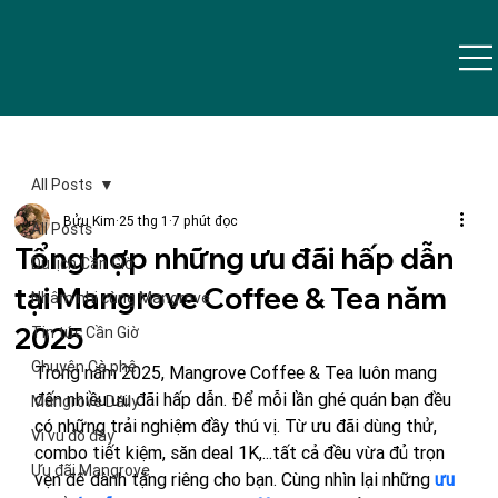
All Posts
Bửu Kim
25 thg 1
7 phút đọc
All Posts
Tổng hợp những ưu đãi hấp dẫn
Du lịch Cần Giờ
tại Mangrove Coffee & Tea năm
Nhâm nhi cùng Mangrove
2025
Tin tức Cần Giờ
Chuyện Cà phê
Trong năm 2025, Mangrove Coffee & Tea luôn mang 
đến nhiều ưu đãi hấp dẫn. Để mỗi lần ghé quán bạn đều 
Mangrove Daily
có những trải nghiệm đầy thú vị. Từ ưu đãi dùng thử, 
Vi vu đó đây
combo tiết kiệm, săn deal 1K,...tất cả đều vừa đủ trọn 
Ưu đãi Mangrove
vẹn để dành tặng riêng cho bạn. Cùng nhìn lại những 
ưu 