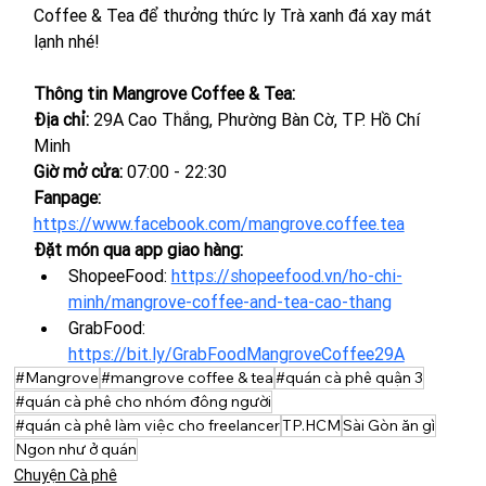
Coffee & Tea để thưởng thức ly Trà xanh đá xay mát 
lạnh nhé!
Thông tin Mangrove Coffee & Tea:
Địa chỉ: 
29A Cao Thắng, Phường Bàn Cờ, TP. Hồ Chí 
Minh
Giờ mở cửa:
 07:00 - 22:30
Fanpage: 
https://www.facebook.com/mangrove.coffee.tea
Đặt món qua app giao hàng:
ShopeeFood: 
https://shopeefood.vn/ho-chi-
minh/mangrove-coffee-and-tea-cao-thang
GrabFood: 
https://bit.ly/GrabFoodMangroveCoffee29A
#Mangrove
#mangrove coffee & tea
#quán cà phê quận 3
#quán cà phê cho nhóm đông người
#quán cà phê làm việc cho freelancer
TP.HCM
Sài Gòn ăn gì
Ngon như ở quán
Chuyện Cà phê