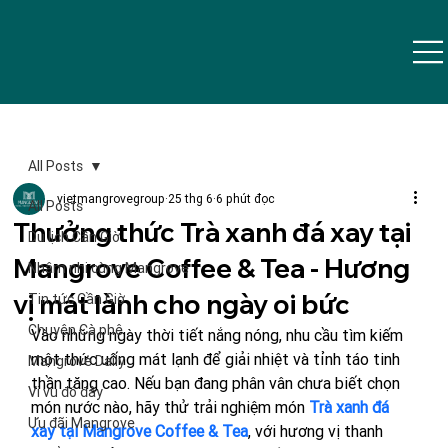
All Posts
vietmangrovegroup
25 thg 6
6 phút đọc
All Posts
Thưởng thức Trà xanh đá xay tại
Du lịch Cần Giờ
Mangrove Coffee & Tea - Hương
Nhâm nhi cùng Mangrove
vị mát lành cho ngày oi bức
Tin tức Cần Giờ
Chuyện Cà phê
Vào những ngày thời tiết nắng nóng, nhu cầu tìm kiếm 
một thức uống mát lạnh để giải nhiệt và tỉnh táo tinh 
Mangrove Daily
thần tăng cao. Nếu bạn đang phân vân chưa biết chọn 
Vi vu đó đây
món nước nào, hãy thử trải nghiệm món 
Trà xanh đá 
Ưu đãi Mangrove
xay tại Mangrove Coffee & Tea
, với hương vị thanh 