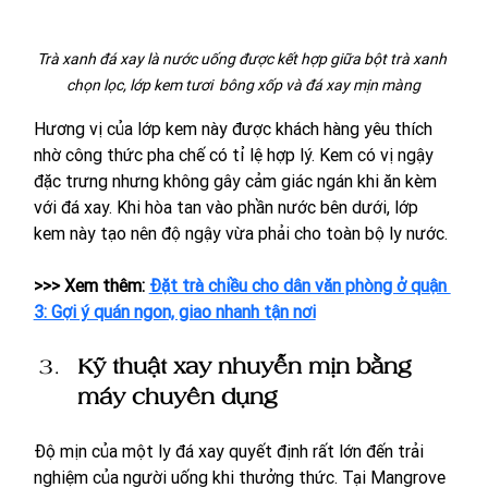
Trà xanh đá xay là nước uống được kết hợp giữa bột trà xanh 
chọn lọc, lớp kem tươi  bông xốp và đá xay mịn màng
Hương vị của lớp kem này được khách hàng yêu thích 
nhờ công thức pha chế có tỉ lệ hợp lý. Kem có vị ngậy 
đặc trưng nhưng không gây cảm giác ngán khi ăn kèm 
với đá xay. Khi hòa tan vào phần nước bên dưới, lớp 
kem này tạo nên độ ngậy vừa phải cho toàn bộ ly nước.
>>> Xem thêm: 
Đặt trà chiều cho dân văn phòng ở quận 
3: Gợi ý quán ngon, giao nhanh tận nơi
Kỹ thuật xay nhuyễn mịn bằng 
máy chuyên dụng
Độ mịn của một ly đá xay quyết định rất lớn đến trải 
nghiệm của người uống khi thưởng thức. Tại Mangrove 