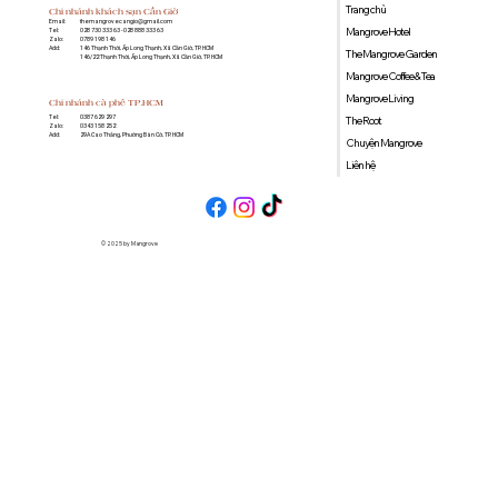
Trang chủ
Chi nhánh khách sạn Cần Giờ
Email:
themangrovecangio@gmail.com
Mangrove Hotel
Tel:
028 730 333 63 - 028 888 333 63
Zalo:
0789 198 146
Add:
146 Thạnh Thới, Ấp Long Thạnh, Xã Cần Giờ, TP. HCM
The Mangrove Garden
146/22 Thạnh Thới, Ấp Long Thạnh, Xã Cần Giờ, TP. HCM
Mangrove Coffee & Tea
Mangrove Living
Chi nhánh cà phê TP.HCM
0387 629 297
Tel:
The Root
0343 158 252
Zalo:
29A Cao Thắng, Phường Bàn Cờ, TP. HCM
Add:
Chuyện Mangrove
Liên hệ
© 2025 by Mangrove