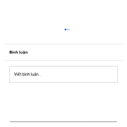
Bình luận
Viết bình luận...
Quán cà phê học bài gần đây: Gợi ý
không gian yên tĩnh, nhiều tiện ích tại
Mangrove Coffee & Tea