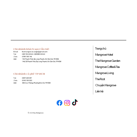
Du lịch Cần Giờ bằng xe máy: Kinh
nghiệm vi vu chỉ cách TP.HCM khoảng
2 giờ
Trang chủ
Chi nhánh khách sạn Cần Giờ
Email:
themangrovecangio@gmail.com
Mangrove Hotel
Tel:
028 730 333 63 - 028 888 333 63
Zalo:
0789 198 146
Add:
146 Thạnh Thới, Ấp Long Thạnh, Xã Cần Giờ, TP. HCM
The Mangrove Garden
146/22 Thạnh Thới, Ấp Long Thạnh, Xã Cần Giờ, TP. HCM
Mangrove Coffee & Tea
Mangrove Living
Chi nhánh cà phê TP.HCM
0387 629 297
Tel:
The Root
0343 158 252
Zalo:
29A Cao Thắng, Phường Bàn Cờ, TP. HCM
Add:
Chuyện Mangrove
Liên hệ
© 2025 by Mangrove