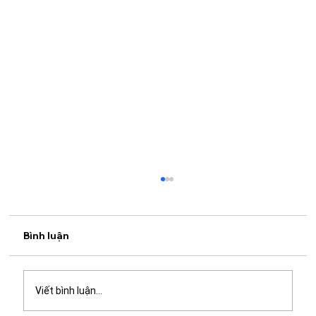
Bình luận
Viết bình luận...