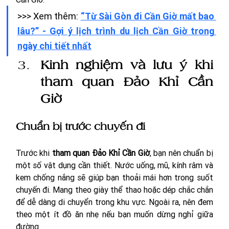
>>> Xem thêm: 
“Từ Sài Gòn đi Cần Giờ mất bao 
lâu?” - Gợi ý lịch trình du lịch Cần Giờ trong 
ngày chi tiết nhất
Kinh nghiệm và lưu ý khi 
tham quan Đảo Khỉ Cần 
Giờ
Chuẩn bị trước chuyến đi
Trước khi 
tham quan Đảo Khỉ Cần Giờ
, bạn nên chuẩn bị 
một số vật dụng cần thiết. Nước uống, mũ, kính râm và 
kem chống nắng sẽ giúp bạn thoải mái hơn trong suốt 
chuyến đi. Mang theo giày thể thao hoặc dép chắc chắn 
để dễ dàng di chuyển trong khu vực. Ngoài ra, nên đem 
theo một ít đồ ăn nhẹ nếu bạn muốn dừng nghỉ giữa 
đường. 