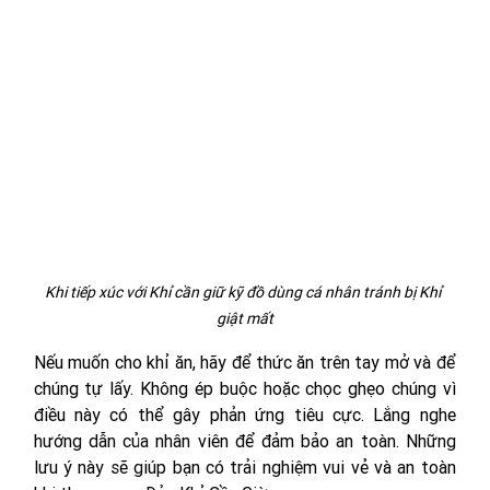
Khi tiếp xúc với Khỉ cần giữ kỹ đồ dùng cá nhân tránh bị Khỉ 
giật mất
Nếu muốn cho khỉ ăn, hãy để thức ăn trên tay mở và để 
chúng tự lấy. Không ép buộc hoặc chọc ghẹo chúng vì 
điều này có thể gây phản ứng tiêu cực. Lắng nghe 
hướng dẫn của nhân viên để đảm bảo an toàn. Những 
lưu ý này sẽ giúp bạn có trải nghiệm vui vẻ và an toàn 