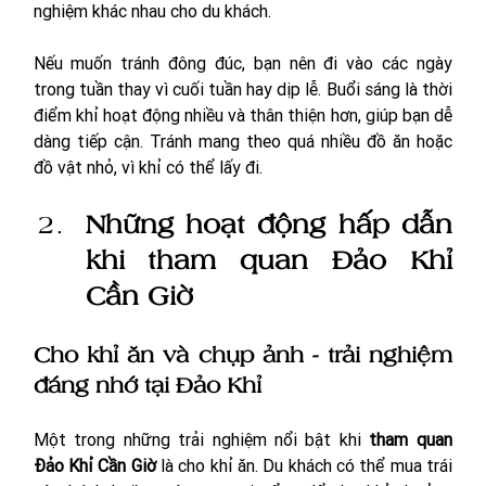
nghiệm khác nhau cho du khách.
Nếu muốn tránh đông đúc, bạn nên đi vào các ngày 
trong tuần thay vì cuối tuần hay dịp lễ. Buổi sáng là thời 
điểm khỉ hoạt động nhiều và thân thiện hơn, giúp bạn dễ 
dàng tiếp cận. Tránh mang theo quá nhiều đồ ăn hoặc 
đồ vật nhỏ, vì khỉ có thể lấy đi.
Những hoạt động hấp dẫn 
khi tham quan Đảo Khỉ 
Cần Giờ 
Cho khỉ ăn và chụp ảnh - trải nghiệm 
đáng nhớ tại Đảo Khỉ 
Một trong những trải nghiệm nổi bật khi 
tham quan 
Đảo Khỉ Cần Giờ
 là cho khỉ ăn. Du khách có thể mua trái 