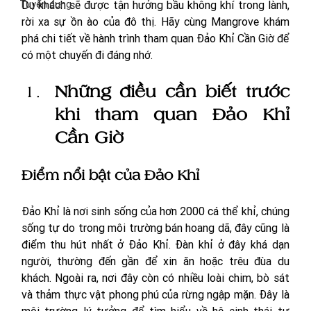
Tuyển dụng
Du khách sẽ được tận hưởng bầu không khí trong lành, 
rời xa sự ồn ào của đô thị. Hãy cùng Mangrove khám 
phá chi tiết về hành trình tham quan Đảo Khỉ Cần Giờ để 
có một chuyến đi đáng nhớ.
Những điều cần biết trước 
khi tham quan Đảo Khỉ 
Cần Giờ
Điểm nổi bật của Đảo Khỉ
Đảo Khỉ là nơi sinh sống của hơn 2000 cá thể khỉ, chúng 
sống tự do trong môi trường bán hoang dã, đây cũng là 
điểm thu hút nhất ở Đảo Khỉ. Đàn khỉ ở đây khá dạn 
người, thường đến gần để xin ăn hoặc trêu đùa du 
khách. Ngoài ra, nơi đây còn có nhiều loài chim, bò sát 
và thảm thực vật phong phú của rừng ngập mặn. Đây là 
môi trường lý tưởng để tìm hiểu về hệ sinh thái tự 