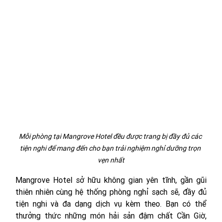
Mỗi phòng tại Mangrove Hotel đều được trang bị đầy đủ các 
tiện nghi để mang đến cho bạn trải nghiệm nghỉ dưỡng trọn 
vẹn nhất
Mangrove Hotel sở hữu không gian yên tĩnh, gần gũi 
thiên nhiên cùng hệ thống phòng nghỉ sạch sẽ, đầy đủ 
tiện nghi và đa dạng dịch vụ kèm theo. Bạn có thể 
thưởng thức những món hải sản đậm chất Cần Giờ, 