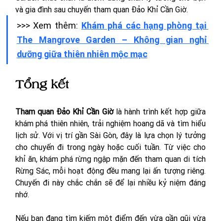
và gia đình sau chuyến tham quan Đảo Khỉ Cần Giờ. 
>>> Xem thêm:
Khám phá các hạng phòng tại 
The Mangrove Garden – Không gian nghỉ 
dưỡng giữa thiên nhiên mộc mạc
Tổng kết
Tham quan Đảo Khỉ Cần Giờ
 là hành trình kết hợp giữa 
khám phá thiên nhiên, trải nghiệm hoang dã và tìm hiểu 
lịch sử. Với vị trí gần Sài Gòn, đây là lựa chọn lý tưởng 
cho chuyến đi trong ngày hoặc cuối tuần. Từ việc cho 
khỉ ăn, khám phá rừng ngập mặn đến tham quan di tích 
Rừng Sác, mỗi hoạt động đều mang lại ấn tượng riêng. 
Chuyến đi này chắc chắn sẽ để lại nhiều kỷ niệm đáng 
nhớ.
Nếu bạn đang tìm kiếm một điểm đến vừa gần gũi vừa 