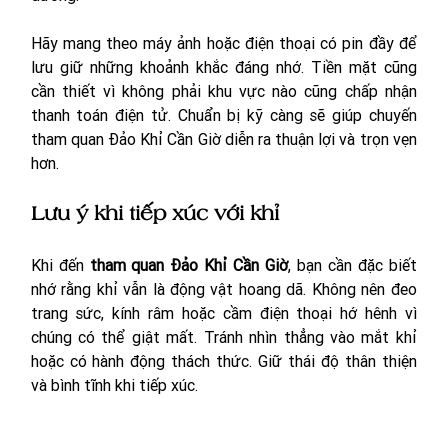
Hãy mang theo máy ảnh hoặc điện thoại có pin đầy để 
lưu giữ những khoảnh khắc đáng nhớ. Tiền mặt cũng 
cần thiết vì không phải khu vực nào cũng chấp nhận 
thanh toán điện tử. Chuẩn bị kỹ càng sẽ giúp chuyến 
tham quan Đảo Khỉ Cần Giờ diễn ra thuận lợi và trọn vẹn 
hơn. 
Lưu ý khi tiếp xúc với khỉ
Khi đến 
tham quan Đảo Khỉ Cần Giờ
, bạn cần đặc biết 
nhớ rằng khỉ vẫn là động vật hoang dã. Không nên đeo 
trang sức, kính râm hoặc cầm điện thoại hớ hênh vì 
chúng có thể giật mất. Tránh nhìn thẳng vào mắt khỉ 
hoặc có hành động thách thức. Giữ thái độ thân thiện 
và bình tĩnh khi tiếp xúc. 