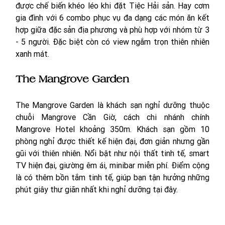
được chế biến khéo léo khi đặt Tiệc Hải sản. Hay cơm 
gia đình với 6 combo phục vụ đa dạng các món ăn kết 
hợp giữa đặc sản địa phương và phù hợp với nhóm từ 3 
- 5 người. Đặc biệt còn có view ngắm trọn thiên nhiên 
xanh mát. 
The Mangrove Garden 
The Mangrove Garden là khách sạn nghỉ dưỡng thuộc 
chuỗi Mangrove Cần Giờ, cách chi nhánh chính 
Mangrove Hotel khoảng 350m. Khách sạn gồm 10 
phòng nghỉ được thiết kế hiện đại, đơn giản nhưng gần 
gũi với thiên nhiên. Nổi bật như nội thất tinh tế, smart 
TV hiện đại, giường êm ái, minibar miễn phí. Điểm cộng 
là có thêm bồn tắm tinh tế, giúp bạn tận hưởng những 
phút giây thư giãn nhất khi nghỉ dưỡng tại đây. 