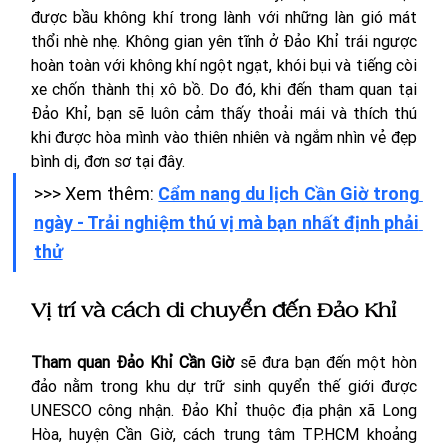
được bầu không khí trong lành với những làn gió mát 
thổi nhè nhẹ. Không gian yên tĩnh ở Đảo Khỉ trái ngược 
hoàn toàn với không khí ngột ngạt, khói bụi và tiếng còi 
xe chốn thành thị xô bồ. Do đó, khi đến tham quan tại 
Đảo Khỉ, bạn sẽ luôn cảm thấy thoải mái và thích thú 
khi được hòa mình vào thiên nhiên và ngắm nhìn vẻ đẹp 
bình dị, đơn sơ tại đây.
>>> Xem thêm: 
Cẩm nang du lịch Cần Giờ trong 
ngày - Trải nghiệm thú vị mà bạn nhất định phải 
thử
Vị trí và cách di chuyển đến Đảo Khỉ
Tham quan Đảo Khỉ Cần Giờ
 sẽ đưa bạn đến một hòn 
đảo nằm trong khu dự trữ sinh quyển thế giới được 
UNESCO công nhận. Đảo Khỉ thuộc địa phận xã Long 
Hòa, huyện Cần Giờ, cách trung tâm TP.HCM khoảng 