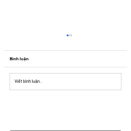
Bình luận
Viết bình luận...
Ý nghĩa của bữa cơm gia đình - Vì sao
hương vị cơm nhà luôn khó quên?