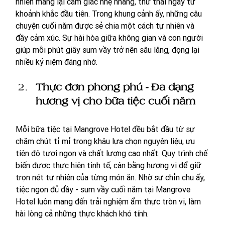
nhiên mang lại cảm giác nhẹ nhàng, thư thái ngay từ 
khoảnh khắc đầu tiên. Trong khung cảnh ấy, những câu 
chuyện cuối năm được sẻ chia một cách tự nhiên và 
đầy cảm xúc. Sự hài hòa giữa không gian và con người 
giúp mỗi phút giây sum vầy trở nên sâu lắng, đọng lại 
nhiều kỷ niệm đáng nhớ.
Thực đơn phong phú - Đa dạng 
hương vị cho bữa tiệc cuối năm
Mỗi bữa tiệc tại Mangrove Hotel đều bắt đầu từ sự 
chăm chút tỉ mỉ trong khâu lựa chọn nguyên liệu, ưu 
tiên độ tươi ngon và chất lượng cao nhất. Quy trình chế 
biến được thực hiện tinh tế, cân bằng hương vị để giữ 
trọn nét tự nhiên của từng món ăn. Nhờ sự chỉn chu ấy, 
tiệc ngon đủ đầy - sum vầy cuối năm tại Mangrove 
Hotel luôn mang đến trải nghiệm ẩm thực tròn vị, làm 
hài lòng cả những thực khách khó tính.