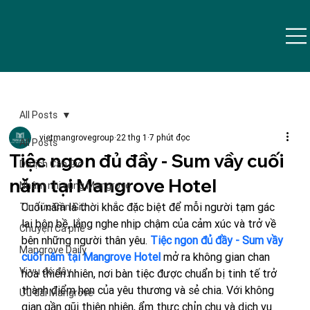
All Posts
vietmangrovegroup
22 thg 1
7 phút đọc
All Posts
Tiệc ngon đủ đầy - Sum vầy cuối
Du lịch Cần Giờ
năm tại Mangrove Hotel
Nhâm nhi cùng Mangrove
Cuối năm là thời khắc đặc biệt để mỗi người tạm gác 
Tin tức Cần Giờ
lại bộn bề, lắng nghe nhịp chậm của cảm xúc và trở về 
Chuyện Cà phê
bên những người thân yêu. 
Tiệc ngon đủ đầy - Sum vầy 
Mangrove Daily
cuối năm tại Mangrove Hotel
 mở ra không gian chan 
Vi vu đó đây
hòa thiên nhiên, nơi bàn tiệc được chuẩn bị tinh tế trở 
thành điểm hẹn của yêu thương và sẻ chia. 
Với không 
Ưu đãi Mangrove
gian gần gũi thiên nhiên, ẩm thực chỉn chu và dịch vụ 