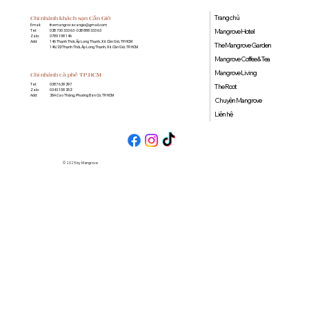
Trang chủ
Chi nhánh khách sạn Cần Giờ
Email:
themangrovecangio@gmail.com
Mangrove Hotel
Tel:
028 730 333 63 - 028 888 333 63
Zalo:
0789 198 146
Add:
146 Thạnh Thới, Ấp Long Thạnh, Xã Cần Giờ, TP. HCM
The Mangrove Garden
146/22 Thạnh Thới, Ấp Long Thạnh, Xã Cần Giờ, TP. HCM
Mangrove Coffee & Tea
Mangrove Living
Chi nhánh cà phê TP.HCM
0387 629 297
Tel:
The Root
0343 158 252
Zalo:
29A Cao Thắng, Phường Bàn Cờ, TP. HCM
Add:
Chuyện Mangrove
Liên hệ
© 2025 by Mangrove