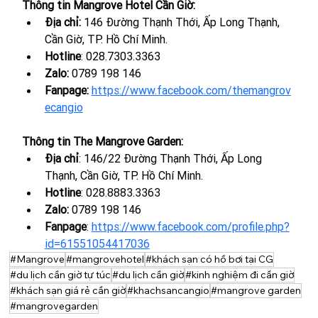
Thông tin Mangrove Hotel Cần Giờ:
Địa chỉ: 
146 Đường Thạnh Thới, Ấp Long Thạnh, 
Cần Giờ, TP. Hồ Chí Minh.
Hotline
: 028.7303.3363
Zalo: 
0789 198 146
Fanpage:
https://www.facebook.com/themangrov
ecangio
Thông tin The Mangrove Garden:
Địa chỉ
: 146/22 Đường Thạnh Thới, Ấp Long 
Thạnh, Cần Giờ, TP. Hồ Chí Minh.
Hotline
: 
028.8883.3363
Zalo: 
0789 198 146
Fanpage
: 
https://www.facebook.com/profile.php?
id=61551054417036
#Mangrove
#mangrovehotel
#khách sạn có hồ bơi tại CG
#du lịch cần giờ tự túc
#du lịch cần giờ
#kinh nghiệm đi cần giờ
#khách sạn giá rẻ cần giờ
#khachsancangio
#mangrove garden
#mangrovegarden