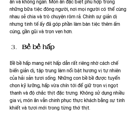
ăn và không ngán. Món ăn đặc biệt phù hợp trong 
những bữa tiệc đông người, nơi mọi người có thể cùng 
nhau sẻ chia và trò chuyện rôm rả. Chính sự giản dị 
nhưng tinh tế ấy đã góp phần làm bàn tiệc thêm ấm 
cúng, gần gũi và trọn vẹn hơn.
Bề bề hấp
Bề bề hấp mang nét hấp dẫn rất riêng nhờ cách chế 
biến giản dị, tập trung làm nổi bật hương vị tự nhiên 
của hải sản tươi sống. Những con bề bề được tuyển 
chọn kỹ lưỡng, hấp vừa chín tới để giữ trọn vị ngọt 
thanh và độ chắc thịt đặc trưng. Không sử dụng nhiều 
gia vị, món ăn vẫn chinh phục thực khách bằng sự tinh 
khiết và tươi mới trong từng thớ thịt.