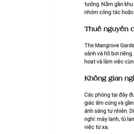
tưởng. Nằm gần khu t
nhóm công tác hoặc n
Thuê nguyên că
The Mangrove Garden
sảnh và hồ bơi riêng
hoạt và làm việc cùn
Không gian ngh
Các phòng tại đây đư
giác ấm cúng và gần
ánh sáng tự nhiên. D
nghi: máy lạnh, tủ lạ
việc từ xa.