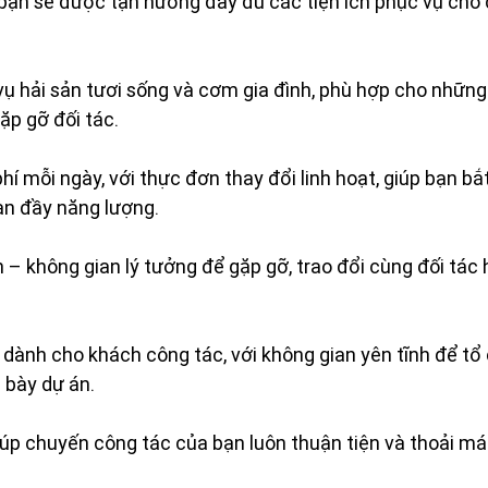
 bạn sẽ được tận hưởng đầy đủ các tiện ích phục vụ cho 
ụ hải sản tươi sống và cơm gia đình, phù hợp cho những
ặp gỡ đối tác.
í mỗi ngày, với thực đơn thay đổi linh hoạt, giúp bạn bắ
àn đầy năng lượng.
 – không gian lý tưởng để gặp gỡ, trao đổi cùng đối tác
 dành cho khách công tác, với không gian yên tĩnh để tổ
 bày dự án.
giúp chuyến công tác của bạn luôn thuận tiện và thoải mái