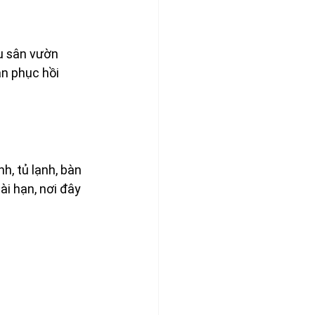
u sân vườn 
n phục hồi 
h, tủ lạnh, bàn 
ài hạn, nơi đây 