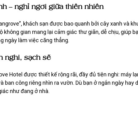
h – nghỉ ngơi giữa thiên nhiên
angrove”, khách sạn được bao quanh bởi cây xanh và kh
 không gian mang lại cảm giác thư giãn, dễ chịu, giúp bạ
g ngày làm việc căng thẳng.
n nghi, sạch sẽ
e Hotel được thiết kế rộng rãi, đầy đủ tiện nghi: máy lạn
và ban công riêng nhìn ra vườn. Dù bạn ở ngắn ngày hay d
iác như đang ở nhà.