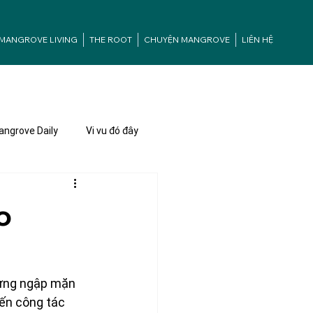
MANGROVE LIVING
THE ROOT
CHUYỆN MANGROVE
LIÊN HỆ
ngrove Daily
Vi vu đó đây
o
rừng ngập mặn 
ến công tác 