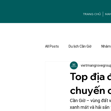
TRANG CHỦ
MA
All Posts
Du lịch Cần Giờ
Nhâm 
vietmangrovegrou
Ưu đãi Mangrove
Tuyển dụng
Top địa 
chuyến c
Cần Giờ – vùng đất v
xanh mát và hải sản