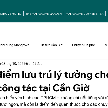
NGROVE HOTEL
THE MANGROVE GARDEN
MANGROVE COFFEE & TEA
nhi cùng Mangrove
Tin tức Cần Giờ
Chuyện Cà phê
Ma
p
28 thg 10, 2025
6 phút đọc
điểm lưu trú lý tưởng ch
ông tác tại Cần Giờ
en biển yên bình của TP.HCM – không chỉ nổi tiếng với 
 tươi ngon, mà còn là điểm đến quen thuộc cho các chuy