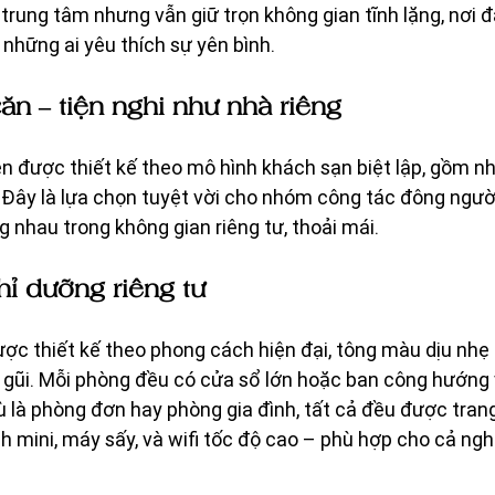
rung tâm nhưng vẫn giữ trọn không gian tĩnh lặng, nơi 
hững ai yêu thích sự yên bình.
n – tiện nghi như nhà riêng 
 được thiết kế theo mô hình khách sạn biệt lập, gồm nh
. Đây là lựa chọn tuyệt vời cho nhóm công tác đông ngườ
g nhau trong không gian riêng tư, thoải mái.
ỉ dưỡng riêng tư
ợc thiết kế theo phong cách hiện đại, tông màu dịu nhẹ
 gũi. Mỗi phòng đều có cửa sổ lớn hoặc ban công hướng 
ù là phòng đơn hay phòng gia đình, tất cả đều được trang
nh mini, máy sấy, và wifi tốc độ cao – phù hợp cho cả ng