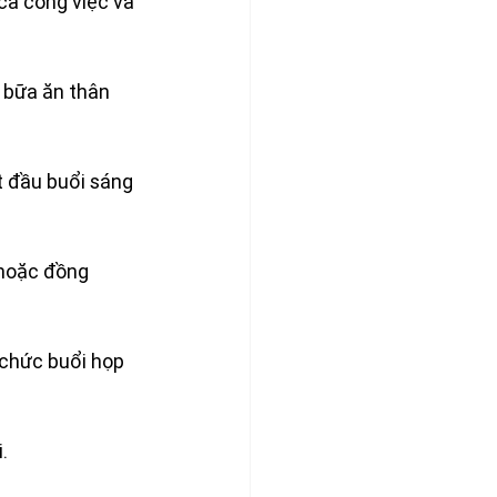
cả công việc và 
 bữa ăn thân 
t đầu buổi sáng 
 hoặc đồng 
 chức buổi họp 
.