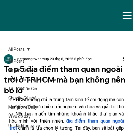
All Posts
vietmangrovegroup
23 thg 8, 2025
8 phút đọc
All Posts
Top 5 địa điểm tham quan ngoài
Du lịch Cần Giờ
trời ở TP.HCM mà bạn không nên
Nhâm nhi cùng Mangrove
bỏ lỡ
Tin tức Cần Giờ
Chuyện Cà phê
TPHCM không chỉ là trung tâm kinh tế sôi động mà còn 
là điểm đến với nhiều trải nghiệm văn hóa và giải trí thú 
Mangrove Daily
vị. Nếu bạn muốn tìm những khoảnh khắc thư giãn và 
Vi vu đó đây
hòa mình với thiên nhiên, 
địa điểm tham quan ngoài 
Ưu đãi Mangrove
trời
chính là lựa chọn lý tưởng. Tại đây, bạn sẽ bắt gặp 