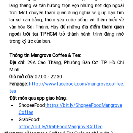
lang thang và tận hưởng trọn vẹn những nét đẹp ngoài 
trời. Một chuyến tham quan đúng nghĩa sẽ giúp bạn tìm 
lại sự cân bằng, thêm yêu cuộc sống và thêm hiểu về 
văn hóa Sài Thành. Hãy để những 
địa điểm tham quan 
ngoài trời tại TPHCM
 trở thành hành trình đáng nhớ 
trong ký ức của bạn.
Thông tin Mangrove Coffee & Tea:
Địa chỉ: 
29A Cao Thắng, Phường Bàn Cờ, TP. Hồ Chí 
Minh
Giờ mở cửa:
 07:00 - 22:30
Fanpage:
https://www.facebook.com/mangrove.coffee.
tea
Đặt món qua app giao hàng:
ShopeeFood:
https://bit.ly/ShopeeFoodMangrove
Coffee
GrabFood: 
https://bit.ly/GrabFoodMangroveCoffee
#Mangrove
Mangrove Coffee & Tea
Quán cà phê quận 3