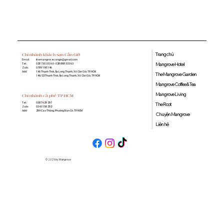
tận hưởng picnic cuối tuần ở Sài Gòn
Trang chủ
Chi nhánh khách sạn Cần Giờ
Email:
themangrovecangio@gmail.com
Mangrove Hotel
Tel:
028 730 333 63 - 028 888 333 63
Zalo:
0789 198 146
Add:
146 Thạnh Thới, Ấp Long Thạnh, Xã Cần Giờ, TP. HCM
The Mangrove Garden
146/22 Thạnh Thới, Ấp Long Thạnh, Xã Cần Giờ, TP. HCM
Mangrove Coffee & Tea
Mangrove Living
Chi nhánh cà phê TP.HCM
0387 629 297
Tel:
The Root
0343 158 252
Zalo:
29A Cao Thắng, Phường Bàn Cờ, TP. HCM
Add:
Chuyện Mangrove
Liên hệ
© 2025 by Mangrove