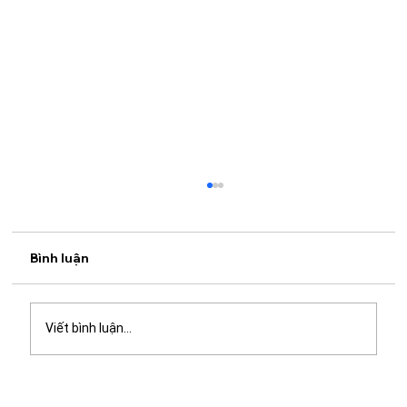
Bình luận
Viết bình luận...
Thả mình giữa mảng xanh: Bỏ phố xá