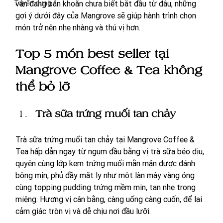
Tuyển dụng
vẫn đang băn khoăn chưa biết bắt đầu từ đâu, những 
gợi ý dưới đây của Mangrove sẽ giúp hành trình chọn 
món trở nên nhẹ nhàng và thú vị hơn.
Top 5 món best seller tại 
Mangrove Coffee & Tea không 
thể bỏ lỡ
Trà sữa trứng muối tan chảy
Trà sữa trứng muối tan chảy tại Mangrove Coffee & 
Tea hấp dẫn ngay từ ngụm đầu bằng vị trà sữa béo dịu, 
quyện cùng lớp kem trứng muối mằn mặn được đánh 
bông mịn, phủ đầy mặt ly như một làn mây vàng óng 
cùng topping pudding trứng mềm mịn, tan nhẹ trong 
miệng. Hương vị cân bằng, càng uống càng cuốn, để lại 
cảm giác tròn vị và dễ chịu nơi đầu lưỡi. 