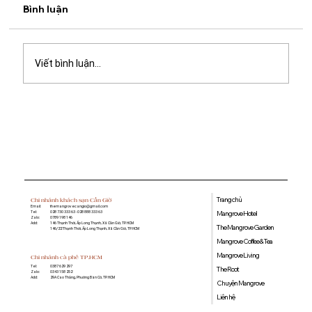
Bình luận
Viết bình luận...
Quán cà phê học bài gần đây: Gợi ý
không gian yên tĩnh, nhiều tiện ích tại
Mangrove Coffee & Tea
Trang chủ
Chi nhánh khách sạn Cần Giờ
Email:
themangrovecangio@gmail.com
Mangrove Hotel
Tel:
028 730 333 63 - 028 888 333 63
Zalo:
0789 198 146
Add:
146 Thạnh Thới, Ấp Long Thạnh, Xã Cần Giờ, TP. HCM
The Mangrove Garden
146/22 Thạnh Thới, Ấp Long Thạnh, Xã Cần Giờ, TP. HCM
Mangrove Coffee & Tea
Mangrove Living
Chi nhánh cà phê TP.HCM
0387 629 297
Tel:
The Root
0343 158 252
Zalo:
29A Cao Thắng, Phường Bàn Cờ, TP. HCM
Add:
Chuyện Mangrove
Liên hệ