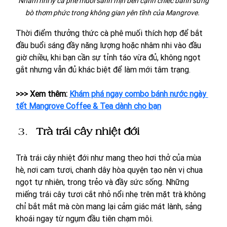
 Nhâm nhi ly cà phê muối sánh mịn bên cạnh chiếc bánh sừng 
bò thơm phức trong không gian yên tĩnh của Mangrove. 
Thời điểm thưởng thức cà phê muối thích hợp để bắt 
đầu buổi sáng đầy năng lượng hoặc nhâm nhi vào đầu 
giờ chiều, khi bạn cần sự tỉnh táo vừa đủ, không ngọt 
gắt nhưng vẫn đủ khác biệt để làm mới tâm trạng.
>>> Xem thêm: 
Khám phá ngay combo bánh nước ngày 
tết Mangrove Coffee & Tea dành cho bạn
Trà trái cây nhiệt đới
Trà trái cây nhiệt đới như mang theo hơi thở của mùa 
hè, nơi cam tươi, chanh dây hòa quyện tạo nên vị chua 
ngọt tự nhiên, trong trẻo và đầy sức sống. Những 
miếng trái cây tươi cắt nhỏ nổi nhẹ trên mặt trà không 
chỉ bắt mắt mà còn mang lại cảm giác mát lành, sảng 
khoái ngay từ ngụm đầu tiên chạm môi. 