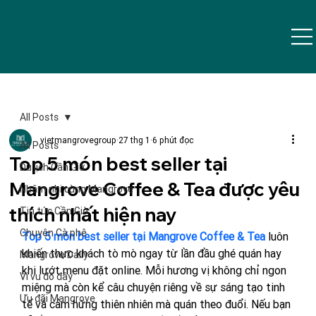
All Posts
vietmangrovegroup
27 thg 1
6 phút đọc
All Posts
Top 5 món best seller tại
Du lịch Cần Giờ
Mangrove Coffee & Tea được yêu
Nhâm nhi cùng Mangrove
thích nhất hiện nay
Tin tức Cần Giờ
Chuyện Cà phê
Top 5 món best seller tại Mangrove Coffee & Tea
 luôn 
khiến thực khách tò mò ngay từ lần đầu ghé quán hay 
Mangrove Daily
khi lướt menu đặt online. Mỗi hương vị không chỉ ngon 
Vi vu đó đây
miệng mà còn kể câu chuyện riêng về sự sáng tạo tinh 
Ưu đãi Mangrove
tế và cảm hứng thiên nhiên mà quán theo đuổi. Nếu bạn 