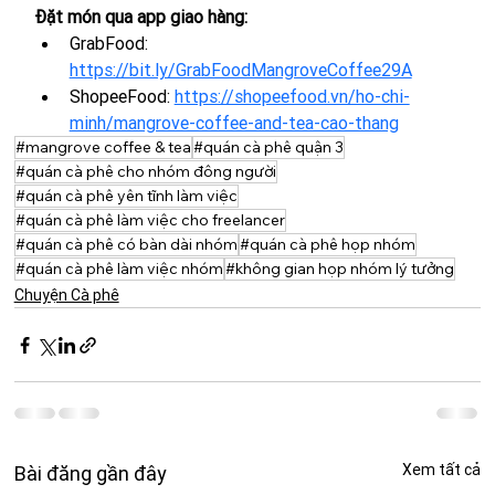
Đặt món qua app giao hàng:
GrabFood: 
https://bit.ly/GrabFoodMangroveCoffee29A
ShopeeFood: 
https://shopeefood.vn/ho-chi-
minh/mangrove-coffee-and-tea-cao-thang
#mangrove coffee & tea
#quán cà phê quận 3
#quán cà phê cho nhóm đông người
#quán cà phê yên tĩnh làm việc
#quán cà phê làm việc cho freelancer
#quán cà phê có bàn dài nhóm
#quán cà phê họp nhóm
#quán cà phê làm việc nhóm
#không gian họp nhóm lý tưởng
Chuyện Cà phê
Xem tất cả
Bài đăng gần đây