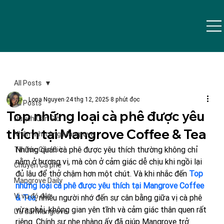
All Posts
Lona Nguyen
24 thg 12, 2025
8 phút đọc
All Posts
Top những loại cà phê được yêu
Du lịch Cần Giờ
thích tại Mangrove Coffee & Tea
Nhâm nhi cùng Mangrove
Những quán cà phê được yêu thích thường không chỉ 
Tin tức Cần Giờ
nằm ở hương vị, mà còn ở cảm giác dễ chịu khi ngồi lại 
Chuyện Cà phê
đủ lâu để thở chậm hơn một chút. Và khi nhắc đến 
Top 
Mangrove Daily
những loại cà phê được yêu thích tại Mangrove Coffee 
Vi vu đó đây
& Tea
, nhiều người nhớ đến sự cân bằng giữa vị cà phê 
vừa phải, không gian yên tĩnh và cảm giác thân quen rất 
Ưu đãi Mangrove
riêng. Chính sự nhẹ nhàng ấy đã giúp Mangrove trở 