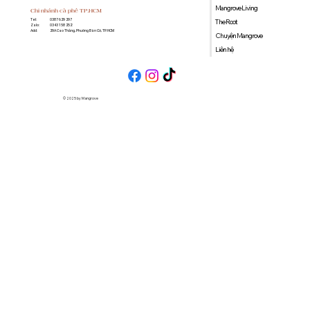
Mangrove Living
Chi nhánh cà phê TP.HCM
0387 629 297
Tel:
The Root
0343 158 252
Zalo:
29A Cao Thắng, Phường Bàn Cờ, TP. HCM
Add:
Chuyện Mangrove
Liên hệ
© 2025 by Mangrove