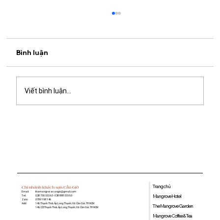
Bình luận
Viết bình luận...
Quán cà phê học bài gần đây: Gợi ý
không gian yên tĩnh, nhiều tiện ích tại
Mangrove Coffee & Tea
Trang chủ
Chi nhánh khách sạn Cần Giờ
Email:
themangrovecangio@gmail.com
Mangrove Hotel
Tel:
028 730 333 63 - 028 888 333 63
Zalo:
0789 198 146
Add:
146 Thạnh Thới, Ấp Long Thạnh, Xã Cần Giờ, TP. HCM
The Mangrove Garden
146/22 Thạnh Thới, Ấp Long Thạnh, Xã Cần Giờ, TP. HCM
Mangrove Coffee & Tea