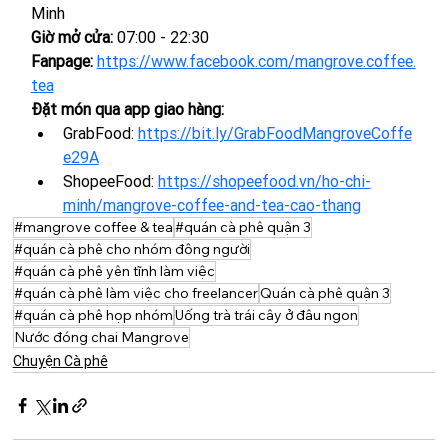
Minh
Giờ mở cửa: 
07:00 - 22:30
Fanpage:
https://www.facebook.com/mangrove.coffee.
tea
Đặt món qua app giao hàng:
GrabFood:
https://bit.ly/GrabFoodMangroveCoffe
e29A
ShopeeFood:
https://shopeefood.vn/ho-chi-
minh/mangrove-coffee-and-tea-cao-thang
#mangrove coffee & tea
#quán cà phê quận 3
#quán cà phê cho nhóm đông người
#quán cà phê yên tĩnh làm việc
#quán cà phê làm việc cho freelancer
Quán cà phê quận 3
#quán cà phê họp nhóm
Uống trà trái cây ở đâu ngon
Nước đóng chai Mangrove
Chuyện Cà phê