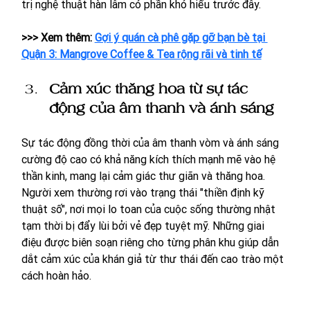
trị nghệ thuật hàn lâm có phần khó hiểu trước đây.
>>> Xem thêm: 
Gợi ý quán cà phê gặp gỡ bạn bè tại 
Quận 3: Mangrove Coffee & Tea rộng rãi và tinh tế
Cảm xúc thăng hoa từ sự tác 
động của âm thanh và ánh sáng
Sự tác động đồng thời của âm thanh vòm và ánh sáng 
cường độ cao có khả năng kích thích mạnh mẽ vào hệ 
thần kinh, mang lại cảm giác thư giãn và thăng hoa. 
Người xem thường rơi vào trạng thái "thiền định kỹ 
thuật số", nơi mọi lo toan của cuộc sống thường nhật 
tạm thời bị đẩy lùi bởi vẻ đẹp tuyệt mỹ. Những giai 
điệu được biên soạn riêng cho từng phân khu giúp dẫn 
dắt cảm xúc của khán giả từ thư thái đến cao trào một 
cách hoàn hảo.