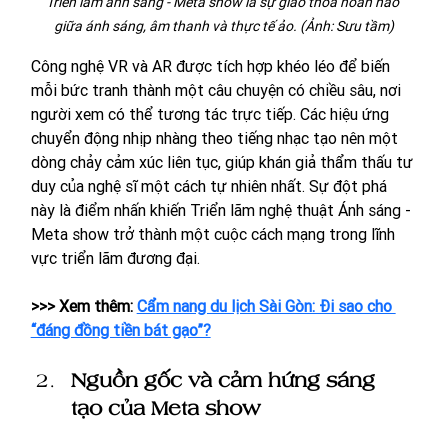
Triển lãm ánh sáng - Meta show là sự giao thoa hoàn hảo 
giữa ánh sáng, âm thanh và thực tế ảo. (Ảnh: Sưu tầm)
Công nghệ VR và AR được tích hợp khéo léo để biến 
mỗi bức tranh thành một câu chuyện có chiều sâu, nơi 
người xem có thể tương tác trực tiếp. Các hiệu ứng 
chuyển động nhịp nhàng theo tiếng nhạc tạo nên một 
dòng chảy cảm xúc liên tục, giúp khán giả thẩm thấu tư 
duy của nghệ sĩ một cách tự nhiên nhất. Sự đột phá 
này là điểm nhấn khiến Triển lãm nghệ thuật Ánh sáng - 
Meta show trở thành một cuộc cách mạng trong lĩnh 
vực triển lãm đương đại.
>>> Xem thêm: 
Cẩm nang du lịch Sài Gòn: Đi sao cho 
“đáng đồng tiền bát gạo”?
Nguồn gốc và cảm hứng sáng 
tạo của Meta show