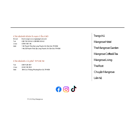
tận hưởng picnic cuối tuần ở Sài Gòn
Trang chủ
Chi nhánh khách sạn Cần Giờ
Email:
themangrovecangio@gmail.com
Mangrove Hotel
Tel:
028 730 333 63 - 028 888 333 63
Zalo:
0789 198 146
Add:
146 Thạnh Thới, Ấp Long Thạnh, Xã Cần Giờ, TP. HCM
The Mangrove Garden
146/22 Thạnh Thới, Ấp Long Thạnh, Xã Cần Giờ, TP. HCM
Mangrove Coffee & Tea
Mangrove Living
Chi nhánh cà phê TP.HCM
0387 629 297
Tel:
The Root
0343 158 252
Zalo:
29A Cao Thắng, Phường Bàn Cờ, TP. HCM
Add:
Chuyện Mangrove
Liên hệ
© 2025 by Mangrove