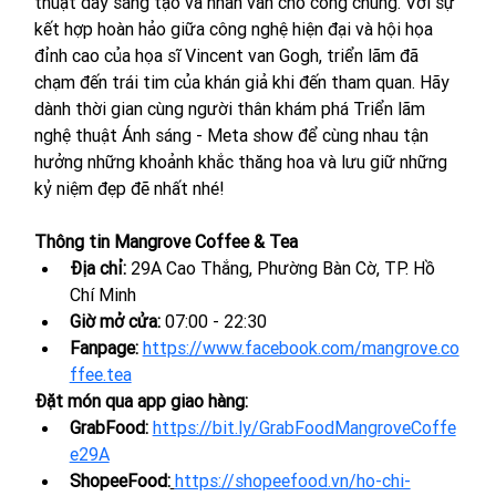
thuật đầy sáng tạo và nhân văn cho công chúng. Với sự 
kết hợp hoàn hảo giữa công nghệ hiện đại và hội họa 
đỉnh cao của họa sĩ Vincent van Gogh, triển lãm đã 
chạm đến trái tim của khán giả khi đến tham quan. Hãy 
dành thời gian cùng người thân khám phá Triển lãm 
nghệ thuật Ánh sáng - Meta show để cùng nhau tận 
hưởng những khoảnh khắc thăng hoa và lưu giữ những 
kỷ niệm đẹp đẽ nhất nhé!
Thông tin Mangrove Coffee & Tea
Địa chỉ: 
29A Cao Thắng, Phường Bàn Cờ, TP. Hồ 
Chí Minh
Giờ mở cửa: 
07:00 - 22:30
Fanpage: 
https://www.facebook.com/mangrove.co
ffee.tea
Đặt món qua app giao hàng:
GrabFood: 
https://bit.ly/GrabFoodMangroveCoffe
e29A
ShopeeFood:
https://shopeefood.vn/ho-chi-