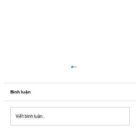
Bình luận
Viết bình luận...
Thả mình giữa mảng xanh: Bỏ phố xá