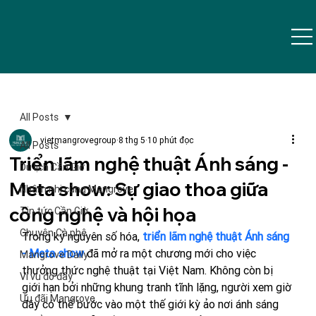
All Posts
vietmangrovegroup
8 thg 5
10 phút đọc
All Posts
Triển lãm nghệ thuật Ánh sáng -
Du lịch Cần Giờ
Meta show: Sự giao thoa giữa
Nhâm nhi cùng Mangrove
công nghệ và hội họa
Tin tức Cần Giờ
Chuyện Cà phê
Trong kỷ nguyên số hóa, 
triển lãm nghệ thuật Ánh sáng 
- Meta show
 đã mở ra một chương mới cho việc 
Mangrove Daily
thưởng thức nghệ thuật tại Việt Nam. Không còn bị 
Vi vu đó đây
giới hạn bởi những khung tranh tĩnh lặng, người xem giờ 
Ưu đãi Mangrove
đây có thể bước vào một thế giới kỳ ảo nơi ánh sáng 