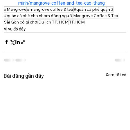
minh/mangrove-coffee-and-tea-cao-thang
#Mangrove
#mangrove coffee & tea
#quán cà phê quận 3
#quán cà phê cho nhóm đông người
Mangrove Coffee & Tea
Sài Gòn có gì chơi
Du lịch TP. HCM
TP.HCM
Vi vu đó đây
Xem tất cả
Bài đăng gần đây