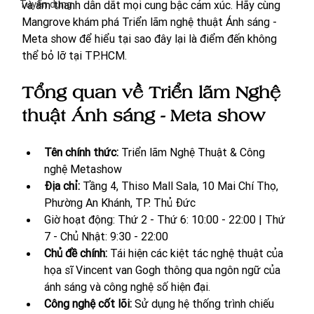
Tuyển dụng
và âm thanh dẫn dắt mọi cung bậc cảm xúc. Hãy cùng 
Mangrove khám phá Triển lãm nghệ thuật Ánh sáng - 
Meta show để hiểu tại sao đây lại là điểm đến không 
thể bỏ lỡ tại TP.HCM.
Tổng quan về Triển lãm Nghệ 
thuật Ánh sáng - Meta show
Tên chính thức: 
Triển lãm Nghệ Thuật & Công 
nghệ Metashow
Địa chỉ: 
Tầng 4, Thiso Mall Sala, 10 Mai Chí Thọ, 
Phường An Khánh, TP. Thủ Đức
Giờ hoạt động: Thứ 2 - Thứ 6: 10:00 - 22:00 | Thứ 
7 - Chủ Nhật: 9:30 - 22:00
Chủ đề chính:
 Tái hiện các kiệt tác nghệ thuật của 
họa sĩ Vincent van Gogh thông qua ngôn ngữ của 
ánh sáng và công nghệ số hiện đại.
Công nghệ cốt lõi:
 Sử dụng hệ thống trình chiếu 