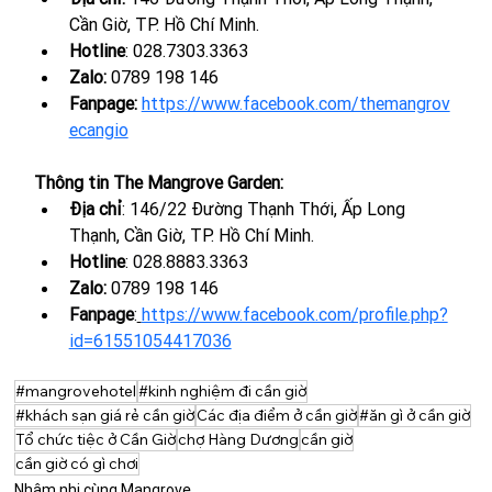
Cần Giờ, TP. Hồ Chí Minh.
Hotline
: 028.7303.3363
Zalo: 
0789 198 146
Fanpage:
https://www.facebook.com/themangrov
ecangio
Thông tin The Mangrove Garden:
Địa chỉ
: 146/22 Đường Thạnh Thới, Ấp Long 
Thạnh, Cần Giờ, TP. Hồ Chí Minh.
Hotline
: 
028.8883.3363
Zalo: 
0789 198 146
Fanpage
:
https://www.facebook.com/profile.php?
id=61551054417036
#mangrovehotel
#kinh nghiệm đi cần giờ
#khách sạn giá rẻ cần giờ
Các địa điểm ở cần giờ
#ăn gì ở cần giờ
Tổ chức tiệc ở Cần Giờ
chợ Hàng Dương
cần giờ
cần giờ có gì chơi
Nhâm nhi cùng Mangrove