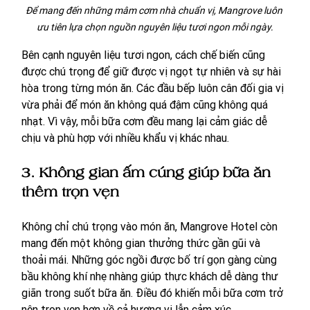
Để mang đến những mâm cơm nhà chuẩn vị, Mangrove luôn 
ưu tiên lựa chọn nguồn nguyên liệu tươi ngon mỗi ngày.
Bên cạnh nguyên liệu tươi ngon, cách chế biến cũng 
được chú trọng để giữ được vị ngọt tự nhiên và sự hài 
hòa trong từng món ăn. Các đầu bếp luôn cân đối gia vị 
vừa phải để món ăn không quá đậm cũng không quá 
nhạt. Vì vậy, mỗi bữa cơm đều mang lại cảm giác dễ 
chịu và phù hợp với nhiều khẩu vị khác nhau.
3. Không gian ấm cúng giúp bữa ăn 
thêm trọn vẹn
Không chỉ chú trọng vào món ăn, Mangrove Hotel còn 
mang đến một không gian thưởng thức gần gũi và 
thoải mái. Những góc ngồi được bố trí gọn gàng cùng 
bầu không khí nhẹ nhàng giúp thực khách dễ dàng thư 
giãn trong suốt bữa ăn. Điều đó khiến mỗi bữa cơm trở 
nên trọn vẹn hơn về cả hương vị lẫn cảm xúc.