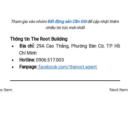
Tham gia vào nhóm 
Bất động sản Cần Giờ
 để cập nhật thêm 
nhiều tin tức mới nhất
Thông tin The Root Building
Địa chỉ: 
29A Cao Thắng, Phường Bàn Cờ, TP. Hồ 
Chí Minh
Hotline: 
0906.517.003
Fanpage:
facebook.com/theroot.agent
us Item
Next Item