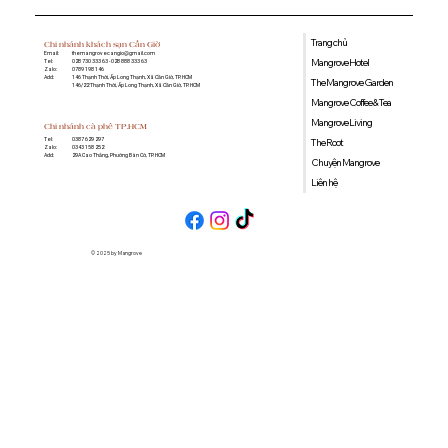
Trang chủ
Chi nhánh khách sạn Cần Giờ
Email:
themangrovecangio@gmail.com
Mangrove Hotel
Tel:
028 730 333 63 - 028 888 333 63
Zalo:
0789 198 146
Add:
146 Thạnh Thới, Ấp Long Thạnh, Xã Cần Giờ, TP. HCM
The Mangrove Garden
146/22 Thạnh Thới, Ấp Long Thạnh, Xã Cần Giờ, TP. HCM
Mangrove Coffee & Tea
Mangrove Living
Chi nhánh cà phê TP.HCM
Tel:
0387 629 297
The Root
Zalo:
0343 158 252
Add:
29A Cao Thắng, Phường Bàn Cờ, TP. HCM
Chuyện Mangrove
Liên hệ
© 2025 by Mangrove