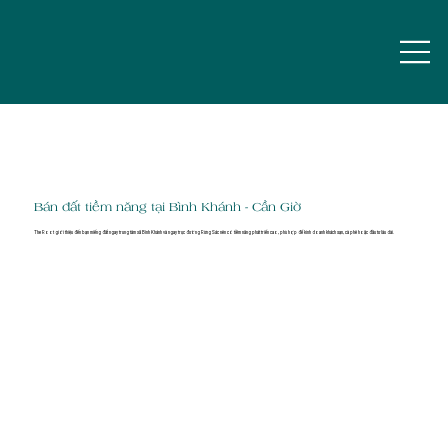
Bán đất tiềm năng tại Bình Khánh - Cần Giờ
The Root giới thiệu đến bạn miếng đất ngay trung tâm xã Bình Khánh và ngay trục đường Rừng Sác nên có tiềm năng phát triển cao, phù hợp để kinh doanh khách sạn, cà phê hoặc đầu tư lâu dài.