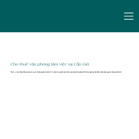
Cho thuê văn phòng làm việc tại Cần Giờ
The Root giới thiệu đến bạn văn phòng cho thuê ngay khu du lịch 30/4 - cách cổng chính dự án Vinhomes Green Paradise chỉ 350m và gần các địa điểm du lịch, tham quan nổi tiếng tại Cần Giờ.