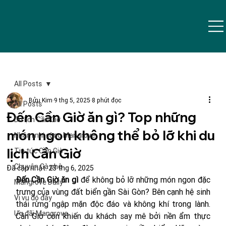
All Posts
Bửu Kim
9 thg 5, 2025
8 phút đọc
All Posts
Đến Cần Giờ ăn gì? Top những
Du lịch Cần Giờ
món ngon không thể bỏ lỡ khi du
Nhâm nhi cùng Mangrove
lịch Cần Giờ
Tin tức Cần Giờ
Chuyện Cà phê
Đã cập nhật:
23 thg 6, 2025
Đến Cần Giờ ăn gì
 để không bỏ lỡ những món ngon đặc 
Mangrove Daily
trưng của vùng đất biển gần Sài Gòn? Bên cạnh hệ sinh 
Vi vu đó đây
thái rừng ngập mặn độc đáo và không khí trong lành. 
Ưu đãi Mangrove
Cần Giờ còn khiến du khách say mê bởi nền ẩm thực 