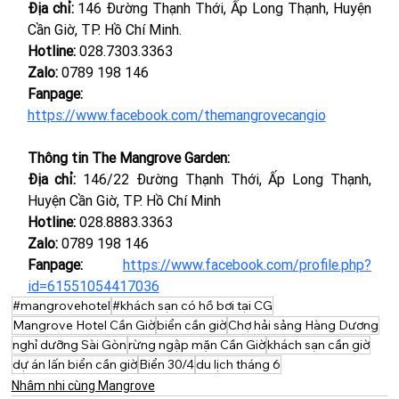
Địa chỉ:
 146 Đường Thạnh Thới, Ấp Long Thạnh, Huyện 
Cần Giờ, TP. Hồ Chí Minh.
Hotline: 
028.7303.3363
Zalo:
 0789 198 146 
Fanpage: 
https://www.facebook.com/themangrovecangio
Thông tin The Mangrove Garden:
Địa chỉ: 
146/22 Đường Thạnh Thới, Ấp Long Thạnh, 
Huyện Cần Giờ, TP. Hồ Chí Minh
Hotline: 
028.8883.3363
Zalo:
 0789 198 146
Fanpage:
https://www.facebook.com/profile.php?
id=61551054417036
#mangrovehotel
#khách sạn có hồ bơi tại CG
Mangrove Hotel Cần Giờ
biển cần giờ
Chợ hải sảng Hàng Dương
nghỉ dưỡng Sài Gòn
rừng ngập mặn Cần Giờ
khách sạn cần giờ
dự án lấn biển cần giờ
Biển 30/4
du lịch tháng 6
Nhâm nhi cùng Mangrove