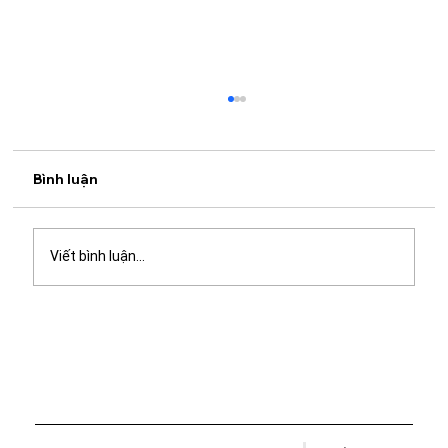
Bình luận
Viết bình luận...
Ý nghĩa của bữa cơm gia đình - Vì sao
hương vị cơm nhà luôn khó quên?