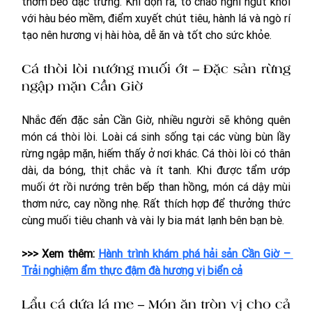
thơm béo đặc trưng. Khi dọn ra, tô cháo nghi ngút khói 
với hàu béo mềm, điểm xuyết chút tiêu, hành lá và ngò rí 
tạo nên hương vị hài hòa, dễ ăn và tốt cho sức khỏe.
Cá thòi lòi nướng muối ớt – Đặc sản rừng 
ngập mặn Cần Giờ
Nhắc đến đặc sản Cần Giờ, nhiều người sẽ không quên 
món cá thòi lòi. Loài cá sinh sống tại các vùng bùn lầy 
rừng ngập mặn, hiếm thấy ở nơi khác. Cá thòi lòi có thân 
dài, da bóng, thịt chắc và ít tanh. Khi được tẩm ướp 
muối ớt rồi nướng trên bếp than hồng, món cá dậy mùi 
thơm nức, cay nồng nhẹ. Rất thích hợp để thưởng thức 
cùng muối tiêu chanh và vài ly bia mát lạnh bên bạn bè.
>>> Xem thêm: 
Hành trình khám phá hải sản Cần Giờ – 
Trải nghiệm ẩm thực đậm đà hương vị biển cả
Lẩu cá dứa lá me – Món ăn tròn vị cho cả 