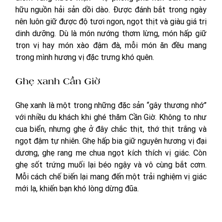
hữu nguồn hải sản dồi dào. Được đánh bắt trong ngày 
nên luôn giữ được độ tươi ngon, ngọt thịt và giàu giá trị 
dinh dưỡng. Dù là món nướng thơm lừng, món hấp giữ 
trọn vị hay món xào đậm đà, mỗi món ăn đều mang 
trong mình hương vị đặc trưng khó quên.
Ghẹ xanh Cần Giờ
Ghẹ xanh là một trong những đặc sản “gây thương nhớ” 
với nhiều du khách khi ghé thăm Cần Giờ. Không to như 
cua biển, nhưng ghẹ ở đây chắc thịt, thớ thịt trắng và 
ngọt đậm tự nhiên. Ghẹ hấp bia giữ nguyên hương vị đại 
dương, ghẹ rang me chua ngọt kích thích vị giác. Còn 
ghẹ sốt trứng muối lại béo ngậy và vô cùng bắt cơm. 
Mỗi cách chế biến lại mang đến một trải nghiệm vị giác 
mới lạ, khiến bạn khó lòng dừng đũa.