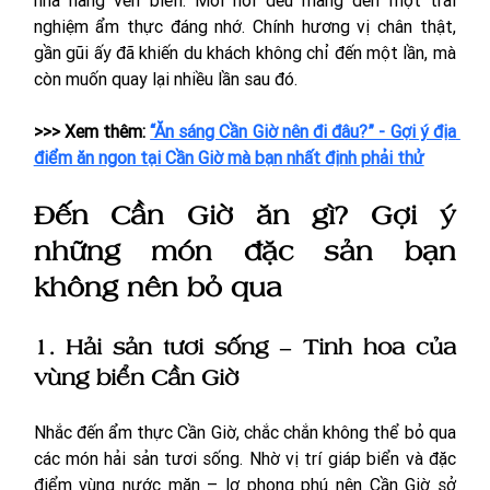
nhà hàng ven biển. Mỗi nơi đều mang đến một trải 
nghiệm ẩm thực đáng nhớ. Chính hương vị chân thật, 
gần gũi ấy đã khiến du khách không chỉ đến một lần, mà 
còn muốn quay lại nhiều lần sau đó.
>>> Xem thêm: 
“Ăn sáng Cần Giờ nên đi đâu?” - Gợi ý địa 
điểm ăn ngon tại Cần Giờ mà bạn nhất định phải thử
Đến Cần Giờ ăn gì? Gợi ý 
những món đặc sản bạn 
không nên bỏ qua
1. Hải sản tươi sống – Tinh hoa của 
vùng biển Cần Giờ
Nhắc đến ẩm thực Cần Giờ, chắc chắn không thể bỏ qua 
các món hải sản tươi sống. Nhờ vị trí giáp biển và đặc 
điểm vùng nước mặn – lợ phong phú nên Cần Giờ sở 