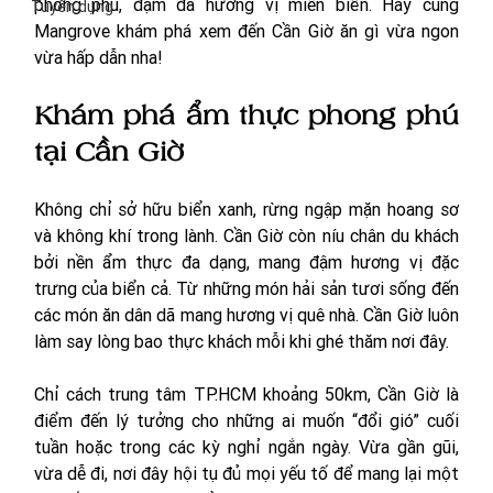
phong phú, đậm đà hương vị miền biển. Hãy cùng 
Tuyển dụng
Mangrove khám phá xem đến Cần Giờ ăn gì vừa ngon 
vừa hấp dẫn nha! 
Khám phá ẩm thực phong phú 
tại Cần Giờ
Không chỉ sở hữu biển xanh, rừng ngập mặn hoang sơ 
và không khí trong lành. Cần Giờ còn níu chân du khách 
bởi nền ẩm thực đa dạng, mang đậm hương vị đặc 
trưng của biển cả. Từ những món hải sản tươi sống đến 
các món ăn dân dã mang hương vị quê nhà. Cần Giờ luôn 
làm say lòng bao thực khách mỗi khi ghé thăm nơi đây. 
Chỉ cách trung tâm TP.HCM khoảng 50km, Cần Giờ là 
điểm đến lý tưởng cho những ai muốn “đổi gió” cuối 
tuần hoặc trong các kỳ nghỉ ngắn ngày. Vừa gần gũi, 
vừa dễ đi, nơi đây hội tụ đủ mọi yếu tố để mang lại một 