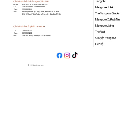
Trang chủ
Chi nhánh khách sạn Cần Giờ
Email:
themangrovecangio@gmail.com
Mangrove Hotel
Tel:
028 730 333 63 - 028 888 333 63
Zalo:
0789 198 146
Add:
146 Thạnh Thới, Ấp Long Thạnh, Xã Cần Giờ, TP. HCM
The Mangrove Garden
146/22 Thạnh Thới, Ấp Long Thạnh, Xã Cần Giờ, TP. HCM
Mangrove Coffee & Tea
Mangrove Living
Chi nhánh cà phê TP.HCM
0387 629 297
Tel:
The Root
0343 158 252
Zalo:
29A Cao Thắng, Phường Bàn Cờ, TP. HCM
Add:
Chuyện Mangrove
Liên hệ
© 2025 by Mangrove