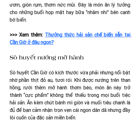
ươm, giòn rụm, thơm nức mũi. Đây là món ăn lý tưởng 
cho những buổi họp mặt hay bữa "nhâm nhi" bên cạnh 
bờ biển.
>>> Xem thêm: 
Thưởng thức hải sản chế biến sẵn tại 
Cần Giờ ở đâu ngon?
Sò huyết nướng mỡ hành
Sò huyết Cần Giờ có kích thước vừa phải nhưng nổi bật 
nhờ phần thịt đỏ au, tươi rói. Khi được nướng trên than 
hồng, rưới thêm mỡ hành thơm béo, món ăn này trở 
thành “cực phẩm” không thể thiếu trong mọi buổi tiệc 
hải sản. Ăn kèm chút bánh mì giòn và muối tiêu chanh là 
đủ để bạn cảm nhận trọn vẹn cái ngon dân dã nhưng đầy 
lôi cuốn của đặc sản miền biển.