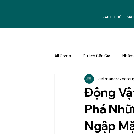
TRANG CHỦ
MA
All Posts
Du lịch Cần Giờ
Nhâm 
vietmangrovegrou
Ưu đãi Mangrove
Tuyển dụng
Động Vậ
Phá Nhữ
Ngập M