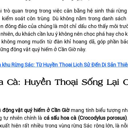
i trò quan trọng trong việc cân bằng hệ sinh thái rừng
 kiểm soát côn trùng. Dù không nằm trong danh sách c
iện đông đảo của chúng là một chỉ dấu cho thấy môi trư
nhiên, du khách cần lưu ý không nên chọc phá hay cho kh
i không mong muốn từ đàn khỉ hoang dã, góp phần bảo
hững động vật quý hiếm ở Cần Giờ này.
 khu Rừng Sác: Từ Huyền Thoại Lịch Sử Đến Di Sản Thiê
 Cà: Huyền Thoại Sống Lại C
 
động vật quý hiếm ở Cần Giờ
 mang tính biểu tượng như
 tự nhiên chính là 
cá sấu hoa cà (Crocodylus porosus)
uất hiện rất nhiều trong vùng rừng Sác rộng lớn, là nỗi