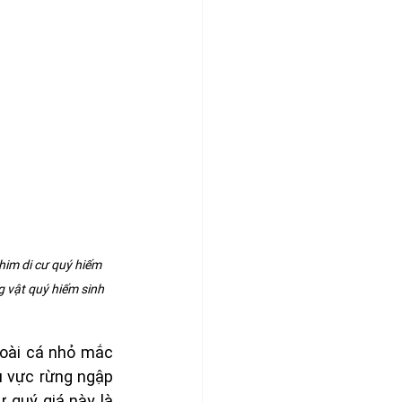
im di cư quý hiếm 
 vật quý hiếm sinh 
oài cá nhỏ mắc 
u vực rừng ngập 
quý giá này là 