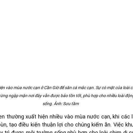
ện vào mùa nước cạn ở Cần Giờ để săn cá mắc cạn. Sự có mặt của loài ch
rừng ngập mặn nơi đây vẫn được bảo tồn tốt, phù hợp cho nhiều loài động
sống. Ảnh: Sưu tầm
sen thường xuất hiện nhiều vào mùa nước cạn, khi các l
ùn, tạo điều kiện thuận lợi cho chúng kiếm ăn. Việc kh
 trì được môi trường sống phù hợp cho loài chim di cư 