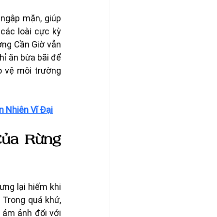
 ngập mặn, giúp 
ác loài cực kỳ 
ờng Cần Giờ vẫn 
ỉ ăn bừa bãi để 
 vệ môi trường 
n Nhiên Vĩ Đại
ủa Rừng 
ng lại hiếm khi 
. Trong quá khứ, 
 ám ảnh đối với 