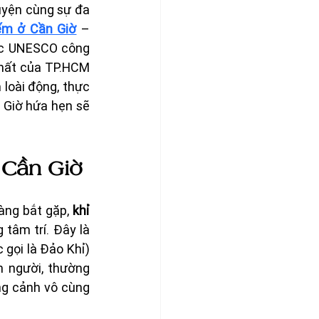
yện cùng sự đa 
ếm ở Cần Giờ
 – 
ợc UNESCO công 
nhất của TP.HCM 
loài động, thực 
Giờ hứa hẹn sẽ 
 Cần Giờ
àng bắt gặp, 
khỉ 
 tâm trí. Đây là 
gọi là Đảo Khỉ) 
n người, thường 
g cảnh vô cùng 