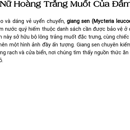
 Nữ Hoàng Trắng Muốt Của Đầ
ao và dáng vẻ uyển chuyển, 
giang sen (Mycteria leuco
im nước quý hiếm thuộc danh sách cần được bảo vệ ở c
im này sở hữu bộ lông trắng muốt đặc trưng, cùng chiếc
ên một hình ảnh đầy ấn tượng. Giang sen chuyên kiếm
ng rạch và cửa biển, nơi chúng tìm thấy nguồn thức ăn d
. 