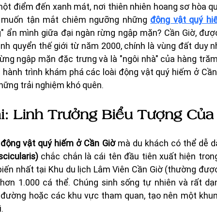
ột điểm đến xanh mát, nơi thiên nhiên hoang sơ hòa qu
n muốn tận mắt chiêm ngưỡng những 
động vật quý hi
g" ẩn mình giữa đại ngàn rừng ngập mặn? Cần Giờ, đư
inh quyển thế giới từ năm 2000, chính là vùng đất duy 
rừng ngập mặn đặc trưng và là "ngôi nhà" của hàng trăm 
 hành trình khám phá các loài động vật quý hiếm ở Cần 
ững trải nghiệm khó quên.
ài: Linh Trưởng Biểu Tượng Của
 
động vật quý hiếm ở Cần Giờ
 mà du khách có thể dễ d
cicularis)
 chắc chắn là cái tên đầu tiên xuất hiện trong
 biến nhất tại Khu du lịch Lâm Viên Cần Giờ (thường được 
i hơn 1.000 cá thể. Chúng sinh sống tự nhiên và rất dạ
 đường hoặc các khu vực tham quan, tạo nên một khun
.