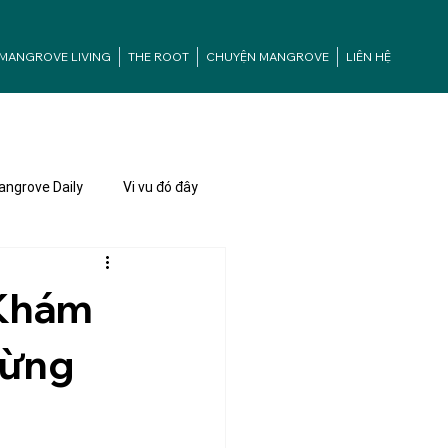
MANGROVE LIVING
THE ROOT
CHUYỆN MANGROVE
LIÊN HỆ
ngrove Daily
Vi vu đó đây
 Khám
Rừng