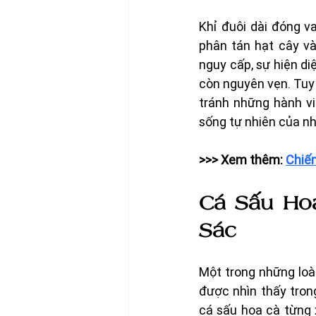
Khỉ đuôi dài đóng va
phân tán hạt cây và
nguy cấp, sự hiện d
còn nguyên vẹn. Tuy 
tránh những hành v
sống tự nhiên của n
>>> Xem thêm: 
Chiến
Cá Sấu Hoa
Sác
Một trong những loài
được nhìn thấy trong
cá sấu hoa cà từng x