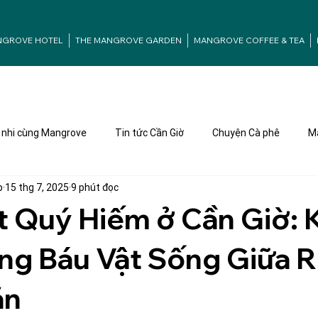
NGROVE HOTEL
THE MANGROVE GARDEN
MANGROVE COFFEE & TEA
nhi cùng Mangrove
Tin tức Cần Giờ
Chuyện Cà phê
Ma
p
15 thg 7, 2025
9 phút đọc
t Quý Hiếm ở Cần Giờ:
ng Báu Vật Sống Giữa 
ặn