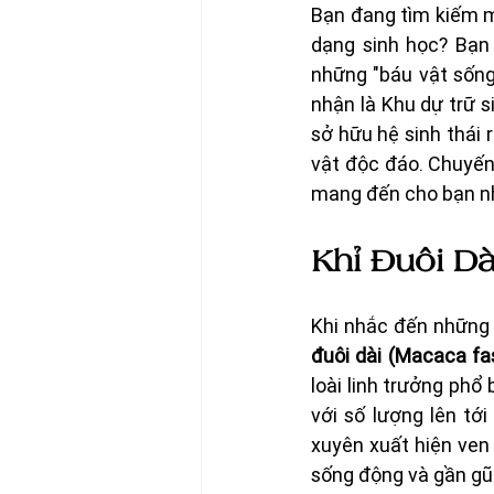
Bạn đang tìm kiếm m
dạng sinh học? Bạ
những "báu vật sốn
nhận là Khu dự trữ s
sở hữu hệ sinh thái 
vật độc đáo. Chuyến
mang đến cho bạn nh
Khỉ Đuôi D
Khi nhắc đến những
đuôi dài (Macaca fas
loài linh trưởng phổ
với số lượng lên tớ
xuyên xuất hiện ven
sống động và gần gũi